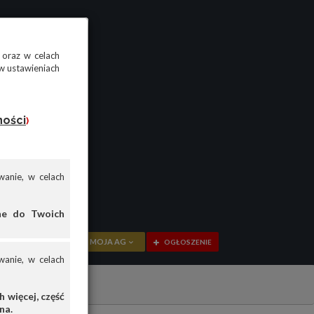
 oraz w celach
w ustawieniach
ności
)
anie, w celach
ane do Twoich
MOJA AG
OGŁOSZENIE
anie, w celach
PRZEGLĄD
V40
OGŁOSZENIA
 więcej, część
na.