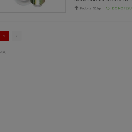
Podbite: 31 lip
DO NOTESU
1
AMA