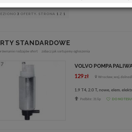
LEZIONO
3
OFERTY. STRONA
1
Z
1
ERTY STANDARDOWE
orównanie rodzajów ofert
zobacz jak sortujemy ogłoszenia
VOLVO POMPA PALIWA
129 zł
Wrocław, woj. dolnośl
Podbite: 31 lip
DO NOTESU