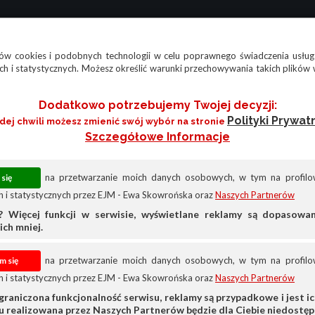
w cookies i podobnych technologii w celu poprawnego świadczenia usług
h i statystycznych. Możesz określić warunki przechowywania takich plików 
Dodatkowo potrzebujemy Twojej decyzji:
Polityki Prywat
żdej chwili możesz zmienić swój wybór na stronie
Szczegółowe Informacje
na przetwarzanie moich danych osobowych, w tym na profilow
 i statystycznych przez EJM - Ewa Skowrońska oraz
Naszych Partnerów
? Więcej funkcji w serwisie, wyświetlane reklamy są dopasow
ich mniej.
na przetwarzanie moich danych osobowych, w tym na profilow
 i statystycznych przez EJM - Ewa Skowrońska oraz
Naszych Partnerów
hodowe
Według marki pojazdu
Volvo
Volvo 
graniczona funkcjonalność serwisu, reklamy są przypadkowe i jest ich
su realizowana przez Naszych Partnerów będzie dla Ciebie niedostęp