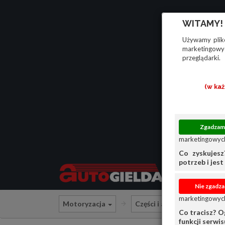
WITAMY!
Używamy plikó
marketingowyc
przeglądarki.
(w ka
marketingowych
Co zyskujesz
potrzeb i jest 
marketingowych
Motoryzacja
Części i akcesoria samoc
Co tracisz? O
funkcji serwi