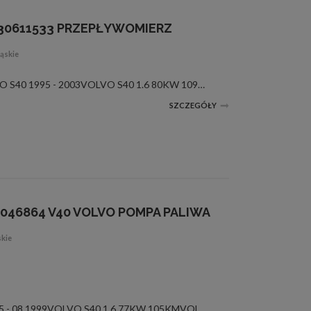
30611533 PRZEPŁYWOMIERZ
ąskie
nowe, elem. elektryczne, VOLVO S40 1995 - 2003VOLVO S40 1.6 80KW 109KMVOLVO S40 1.8 90KW 122KMVOLVO S40 2.0 100KW 136KMVOLVO V40 kombi 1995 - 2004VOLVO V40 kombi 1.6 80KW 109KMVOLVO V40 kombi 1.8 90KW 122KMVOLVO V40 kombi 2.0 100KW 136KMVOLVO S40 I (VS...
SZCZEGÓŁY
0046864 V40 VOLVO POMPA PALIWA
skie
nowe, VOLVO S40 (VS) 09.1995 - 08.1999VOLVO S40 1.6 77KW 105KMVOLVO S40 1.8 85KW 115KMVOLVO S40 1.8i 92KW 125KMVOLVO S40 2.0 103KW 140KM VOLVO V40 kombi (VW) 12.1995 - 08.1999VOLVO V40 kombi 1.6 77KW 105KMVOLVO V40 kombi 1.8 85KW 115KMVOLVO V40 kombi 1...