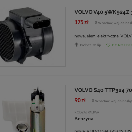
VOLVO V40 5WK924Z 
175 zł
Wrocław, woj. dolnośl
Podbite: 31 lip
DO NOTESU
VOLVO S40 TTP324 7
90 zł
Wrocław, woj. dolnoślą
RODZAJ PALIWA
Benzyna