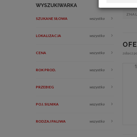
WYSZUKIWARKA
ZNA
SZUKANE SŁOWA
wszystko
LOKALIZACJA
wszystko
OF
CENA
wszystko
zobacz p
ROK PROD.
wszystko
PRZEBIEG
wszystko
POJ. SILNIKA
wszystko
RODZAJ PALIWA
wszystko