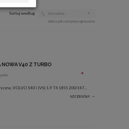
OFERTA DLA FIRM
DOŁADUJ KONTO
Sortuj według
Domyślnie
KOSZYK
zobacz jak sortujemy ogłoszenia
HISTORIA
 NOWA V40 Z TURBO
ąskie
1.9 T4, 2.0 T, nowe, elem. elektryczne, VOLVO S40 I (VS) 1.9 T4 1855 200/147 B 4194 T2,B 4194 T 05/97--07/99 VOLVO S40 I (VS) 2.0 T 1948 160/118 B 4204 T 10/97--07/99 VOLVO V40 RANCHERA FAMILIAR (VW) 1.9 T4 1855 200/147 B 4194 T 05/97--07/99 VOLVO V40 ...
SZCZEGÓŁY