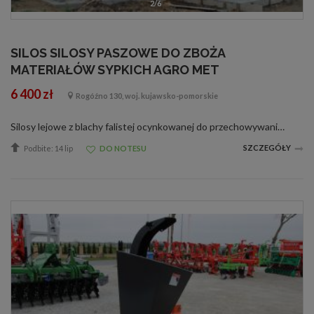
2/6
SILOS SILOSY PASZOWE DO ZBOŻA
MATERIAŁÓW SYPKICH AGRO MET
6 400 zł
Rogóźno 130, woj. kujawsko-pomorskie
Silosy lejowe z blachy falistej ocynkowanej do przechowywania pasz granulowanych i sypkich. Konstrukcja silosu paszowego pozwala na całkowite pneumatyczne napełnienie oraz bezproblemowe jego opróżnienie bez konieczności wykonywania jakichkolwiek p...
SZCZEGÓŁY
Podbite: 14 lip
DO NOTESU