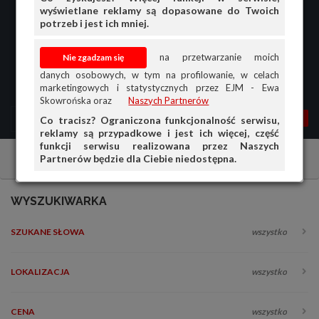
wyświetlane reklamy są dopasowane do Twoich
potrzeb i jest ich mniej.
na przetwarzanie moich
danych osobowych, w tym na profilowanie, w celach
marketingowych i statystycznych przez EJM - Ewa
Skowrońska oraz
Naszych Partnerów
MENU
MOJA AG
OGŁ.
Co tracisz? Ograniczona funkcjonalność serwisu,
reklamy są przypadkowe i jest ich więcej, część
PRZEGLĄD
funkcji serwisu realizowana przez Naszych
Partnerów będzie dla Ciebie niedostępna.
Maszyny i urządzenia
Sprzedam
OGŁOSZENIA
OFERTA DLA FIRM
WYSZUKIWARKA
DOŁADUJ KONTO
SZUKANE SŁOWA
wszystko
KOSZYK
HISTORIA
LOKALIZACJA
wszystko
CENA
wszystko