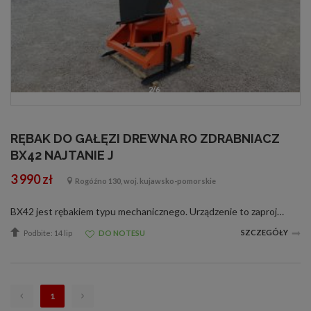
2/6
RĘBAK DO GAŁĘZI DREWNA RO ZDRABNIACZ
BX42 NAJTANIE J
3 990 zł
Rogóźno 130, woj. kujawsko-pomorskie
BX42 jest rębakiem typu mechanicznego. Urządzenie to zaprojektowane jest z myślą wykorzystywania w pełni wyciętych drzew. Owa maszyna posiada boczny wrzut, co ułatwia pracę na drogach w parkach i nie tylko, nie stwarza jakiegokolwiek zagrożeni...
SZCZEGÓŁY
Podbite: 14 lip
DO NOTESU
1