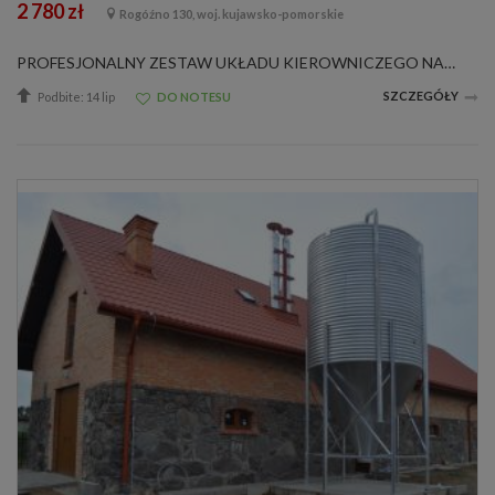
2 780 zł
Rogóźno 130, woj. kujawsko-pomorskie
PROFESJONALNY ZESTAW UKŁADU KIEROWNICZEGO NA ORBITROL C-360 C-355 Z NAPĘDEM Z WAŁU KORBOWEGOW skład zestawu wchodzą między innymi:1. Wzmacniany cylinder hydrauliczny dwustronnego działania wraz z główkami. 2. Wspornik mocowanie cylindra do kor...
SZCZEGÓŁY
Podbite: 14 lip
DO NOTESU