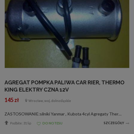
AGREGAT POMPKA PALIWA CAR RIER, THERMO
KING ELEKTRY CZNA 12V
145 zł
Wrocław, woj. dolnośląskie
ZASTOSOWANIE:silniki Yanmar , Kubota 4cyl Agregaty Thermo King: MD, KD, RD, TS, URD, XDS, TD, LND Carrier: Maxima, Supra Numer katalogowy: 40159E Thermo King: 41-7059, 417059 Carrier Transicold: 30-01108-00, 300110800 SV, 30-003...
SZCZEGÓŁY
Podbite: 31 lip
DO NOTESU