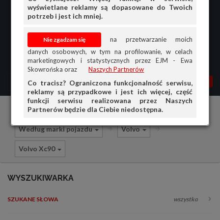
wyświetlane reklamy są dopasowane do Twoich
potrzeb i jest ich mniej.
na przetwarzanie moich
danych osobowych, w tym na profilowanie, w celach
marketingowych i statystycznych przez EJM - Ewa
Skowrońska oraz
Naszych Partnerów
MENU
MOJA AG
OGŁ.
Co tracisz? Ograniczona funkcjonalność serwisu,
reklamy są przypadkowe i jest ich więcej, część
PRZEGLĄD
funkcji serwisu realizowana przez Naszych
Partnerów będzie dla Ciebie niedostępna.
Części i akcesoria samochodowe
OGŁOSZENIA
Według marki pojazdu
Volvo
OFERTA DLA FIRM
Volvo Xc90
DOŁADUJ KONTO
KOSZYK
WYSZUKIWARKA
HISTORIA
SZUKANE SŁOWA
wszystko