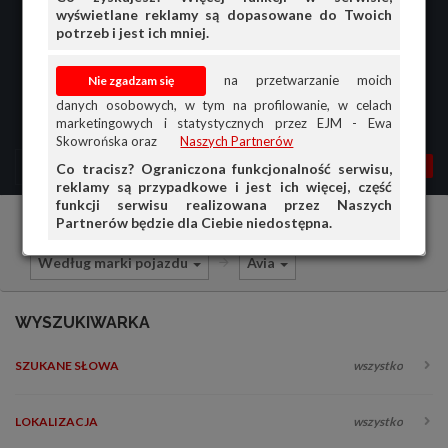
wyświetlane reklamy są dopasowane do Twoich
potrzeb i jest ich mniej.
na przetwarzanie moich
danych osobowych, w tym na profilowanie, w celach
marketingowych i statystycznych przez EJM - Ewa
Skowrońska oraz
Naszych Partnerów
MENU
MOJA AG
OGŁ.
Co tracisz? Ograniczona funkcjonalność serwisu,
reklamy są przypadkowe i jest ich więcej, część
PRZEGLĄD
funkcji serwisu realizowana przez Naszych
Partnerów będzie dla Ciebie niedostępna.
Części i akcesoria samochodowe
OGŁOSZENIA
Według marki pojazdu
Avia
OFERTA DLA FIRM
DOŁADUJ KONTO
WYSZUKIWARKA
KOSZYK
SZUKANE SŁOWA
wszystko
HISTORIA
LOKALIZACJA
wszystko