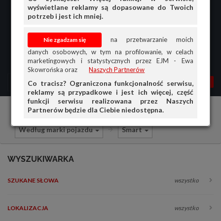
wyświetlane reklamy są dopasowane do Twoich
potrzeb i jest ich mniej.
na przetwarzanie moich
danych osobowych, w tym na profilowanie, w celach
marketingowych i statystycznych przez EJM - Ewa
Skowrońska oraz
Naszych Partnerów
MENU
MOJA AG
OGŁ.
Co tracisz? Ograniczona funkcjonalność serwisu,
reklamy są przypadkowe i jest ich więcej, część
PRZEGLĄD
funkcji serwisu realizowana przez Naszych
Partnerów będzie dla Ciebie niedostępna.
Części i akcesoria samochodowe
OGŁOSZENIA
Według marki pojazdu
Smart
OFERTA DLA FIRM
DOŁADUJ KONTO
WYSZUKIWARKA
KOSZYK
SZUKANE SŁOWA
wszystko
HISTORIA
LOKALIZACJA
wszystko