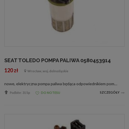
SEAT TOLEDO POMPA PALIWA 0580453914
120 zł
Wrocław, woj. dolnośląskie
nowe, elektryczna pompa paliwa będąca odpowiednikiem pomp paliwa o nr 0580453914, 0580453904, 0580453905, 0580453908, 0580453909, 0580453914, 0580453915, 0580453922, 0580453923,PIERBURG 7.22042.51.0, 722042510, 7.22042.01.0, 722042010, OE VAG 191906091...
SZCZEGÓŁY
Podbite: 31 lip
DO NOTESU