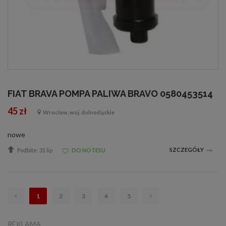
FIAT BRAVA POMPA PALIWA BRAVO 0580453514
45 zł
Wrocław, woj. dolnośląskie
nowe
SZCZEGÓŁY
Podbite: 31 lip
DO NOTESU
1
2
3
4
5
REKLAMA