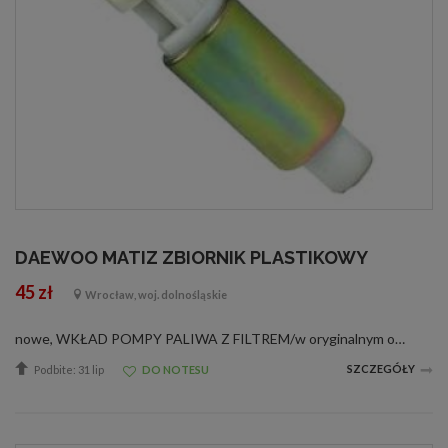
DAEWOO MATIZ ZBIORNIK PLASTIKOWY
45 zł
Wrocław, woj. dolnośląskie
nowe, WKŁAD POMPY PALIWA Z FILTREM/w oryginalnym opakowaniu od producenta posiadającego certyfikat jakości ISO 9001/ /w oryginalnym opakowaniu od producenta posiadającego certyfikat jakości ISO 9001/ISO9001:2000, ISO14001:1996, CE, ZHE06046312, ISO...
SZCZEGÓŁY
Podbite: 31 lip
DO NOTESU