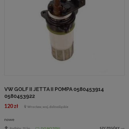
VW GOLF II JETTA II POMPA 0580453914
0580453922
120 zł
Wrocław, woj. dolnośląskie
nowe
SZCZEGÓŁY
Podbite: 31 lip
DO NOTESU