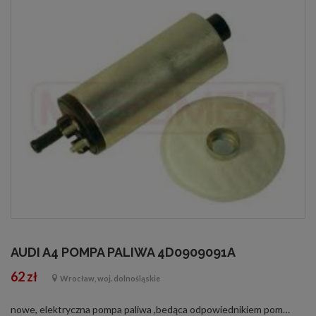
AUDI A4 POMPA PALIWA 4D0909091A
62 zł
Wrocław, woj. dolnośląskie
nowe, elektryczna pompa paliwa ,bedąca odpowiednikiem pomp o nr. E100598A0906091G05803140680580453081058031000605803100070580453041 058045304605804530600580453070 4A0906087A4419060917.18259.50.0Pompa ma zastosowanie m.in. w nastepujacych samochodach: ...