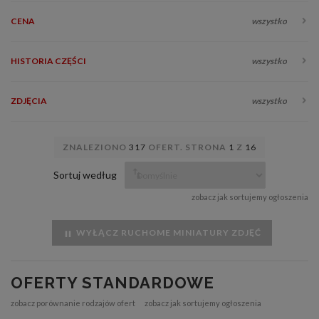
CENA
wszystko
HISTORIA CZĘŚCI
wszystko
ZDJĘCIA
wszystko
ZNALEZIONO
317
OFERT. STRONA
1
Z
16
Sortuj według
zobacz jak sortujemy ogłoszenia
WYŁĄCZ RUCHOME MINIATURY ZDJĘĆ
OFERTY STANDARDOWE
zobacz porównanie rodzajów ofert
zobacz jak sortujemy ogłoszenia