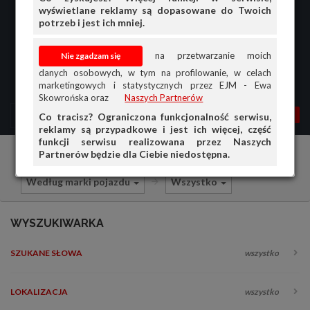
wyświetlane reklamy są dopasowane do Twoich
potrzeb i jest ich mniej.
na przetwarzanie moich
danych osobowych, w tym na profilowanie, w celach
marketingowych i statystycznych przez EJM - Ewa
Skowrońska oraz
Naszych Partnerów
MENU
MOJA AG
OGŁ.
Co tracisz? Ograniczona funkcjonalność serwisu,
reklamy są przypadkowe i jest ich więcej, część
PRZEGLĄD
funkcji serwisu realizowana przez Naszych
Partnerów będzie dla Ciebie niedostępna.
Części i akcesoria samochodowe
OGŁOSZENIA
Według marki pojazdu
Wszystko
OFERTA DLA FIRM
DOŁADUJ KONTO
WYSZUKIWARKA
KOSZYK
SZUKANE SŁOWA
wszystko
HISTORIA
LOKALIZACJA
wszystko