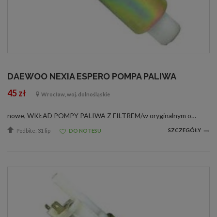
DAEWOO NEXIA ESPERO POMPA PALIWA
45 zł
Wrocław, woj. dolnośląskie
nowe, WKŁAD POMPY PALIWA Z FILTREM/w oryginalnym opakowaniu od producenta posiadającego certyfikat jakości ISO 9001/ /w oryginalnym opakowaniu od producenta posiadającego certyfikat jakości ISO 9001/ISO9001:2000, ISO14001:1996, CE, ZHE06046312, ISO...
SZCZEGÓŁY
Podbite: 31 lip
DO NOTESU