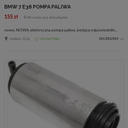
BMW 7 E38 POMPA PALIWA
155 zł
Wrocław, woj. dolnośląskie
nowe, NOWĄ elektryczna pompa paliwa ,bedąca odpowiednikiem pomp o nr. 161411839 ,16141182109, 16141182355, 16141183947, VDO E22041080ZPompa ma zastosowanie m.in. w nastepujacych samochodach: BMW-7 E38 728i, 728iL08/95 -11/01BMW-7 E38 730i, 730iL (15...
SZCZEGÓŁY
Podbite: 31 lip
DO NOTESU