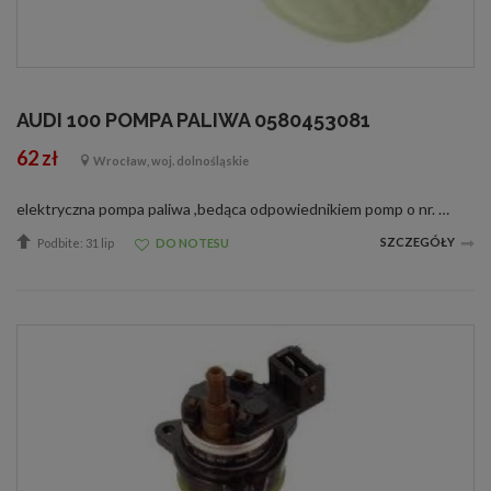
AUDI 100 POMPA PALIWA 0580453081
62 zł
Wrocław, woj. dolnośląskie
elektryczna pompa paliwa ,bedąca odpowiednikiem pomp o nr. E100598A0906091G05803140680580453081058031000605803100070580453041 058045304605804530600580453070 4A0906087A4419060917.18259.50.0Pompa ma zastosowanie m.in. w nastepujacych samochodach: AUDI...
SZCZEGÓŁY
Podbite: 31 lip
DO NOTESU