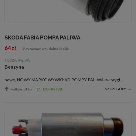
SKODA FABIA POMPA PALIWA
64 zł
Wrocław, woj. dolnośląskie
RODZAJ PALIWA
Benzyna
nowe, NOWY MARKOWYWKŁAD POMPY PALIWA /w oryginalnym opakowaniu od producenta posiadającego certyfikat jakości ISO 9001/ISO9001:2000, ISO14001:1996, CE, ZHE06046312, ISO/TS16949:2002 = QS9000, EAQF, AVSQ ZASTOSOWANIESKODAFELICIA I Fun (797)12891997.06 -...
SZCZEGÓŁY
Podbite: 31 lip
DO NOTESU