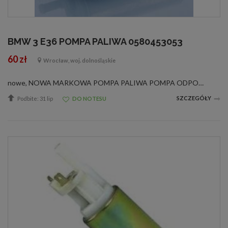
BMW 3 E36 POMPA PALIWA 0580453053
60 zł
Wrocław, woj. dolnośląskie
nowe, NOWA MARKOWA POMPA PALIWA POMPA ODPOWIADA NUMEROM ORYGINAŁU : 0580453053, 0 580 453 053Pompy mają zastosowanie między innymi w następujących samochodach: BMW - 3 (E36) - 316 i 09.90-09.93BMW - 3 (E36) - 316 i 09.90-09.93 BMW - 3 (E36) - 316 i 0...
SZCZEGÓŁY
Podbite: 31 lip
DO NOTESU