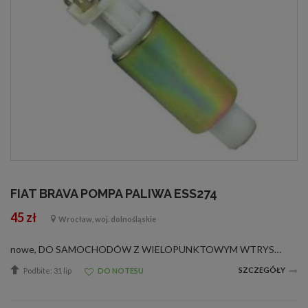
FIAT BRAVA POMPA PALIWA ESS274
45 zł
Wrocław, woj. dolnośląskie
nowe, DO SAMOCHODÓW Z WIELOPUNKTOWYM WTRYSKIEM PALIWA MARKI:FIAT FIAT BARCHETTA 1.8 16V 04.1995 - &gt;FIAT BRAVA 1.8 GT 16V 10.1995 - 10.2001FIAT BRAVO 1.6 16V 10.1995 - 10.2001FIAT BRAVO 1.8 GT 10.1995 - 10.2001FIAT MAREA sedan / kombi 1.6 16V 09.1996...
SZCZEGÓŁY
Podbite: 31 lip
DO NOTESU