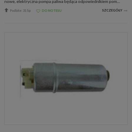
nowe, elektryczna pompa paliwa będąca odpowiednikiem pomp paliwa firmy WALBRO ESS382, ESS273, OE FIAT 5421306, 7747117, 7760923, AEF091, i INNEPompa ma zastosowanie m.in. w następujących samochodach z JEDNOPUNKTOWYM WTRYSKIEM PALIWA: FIAT CINQUECENTO 0...
SZCZEGÓŁY
Podbite: 31 lip
DO NOTESU