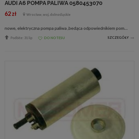
AUDI A6 POMPA PALIWA 0580453070
62 zł
Wrocław, woj. dolnośląskie
nowe, elektryczna pompa paliwa ,bedąca odpowiednikiem pomp o nr. E100598A0906091G05803140680580453081058031000605803100070580453041 058045304605804530600580453070 4A0906087A4419060917.18259.50.0Pompa ma zastosowanie m.in. w nastepujacych samochodach: ...
SZCZEGÓŁY
Podbite: 31 lip
DO NOTESU