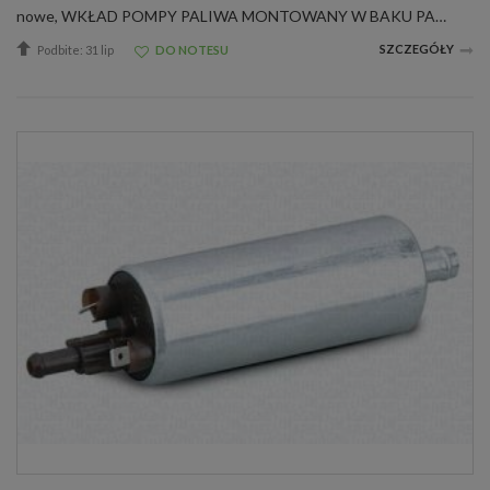
nowe, WKŁAD POMPY PALIWA MONTOWANY W BAKU PALIWA (zamiennik do oryginału firmy CARTER ) DO SAMOCHODÓW Z WIELOPUNKTOWYM WTRYSKIEM PALIWA MARKI:CHRYSLERJEEP CHEROKEEJEEP GRAND CHEROKEE Numery producentów:769728933063510 580 810 0190580810019 0 580 8...
SZCZEGÓŁY
Podbite: 31 lip
DO NOTESU