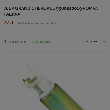
JEEP GRAND CHEROKEE 9580810019 POMPA
PALIWA
72 zł
Wrocław, woj. dolnośląskie
SZCZEGÓŁY
Podbite: 31 lip
DO NOTESU