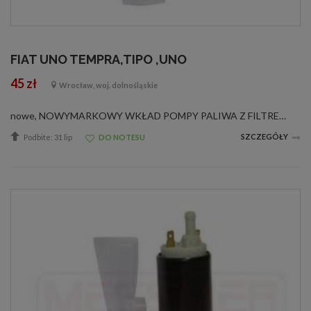
FIAT UNO TEMPRA,TIPO ,UNO
45 zł
Wrocław, woj. dolnośląskie
nowe, NOWYMARKOWY WKŁAD POMPY PALIWA Z FILTREM/w oryginalnym opakowaniu od producenta posiadającego certyfikat jakości ISO 9001/ ZASTOSOWANIE POLONEZ Z 1 PUNKTOWYMWTRYSKIEM BOSCH CITROEN:NR. ORYGINAŁU:1450-91; 1455-08; 34 023 301; 96 007 671 CITROEN ...
SZCZEGÓŁY
Podbite: 31 lip
DO NOTESU