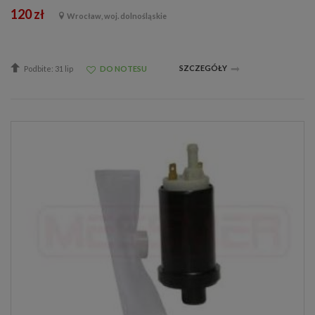
120 zł
Wrocław, woj. dolnośląskie
SZCZEGÓŁY
Podbite: 31 lip
DO NOTESU