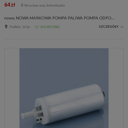
64 zł
Wrocław, woj. dolnośląskie
nowe, NOWA MARKOWA POMPA PALIWA POMPA ODPOWIADA NUMEROM ORYGINAŁU : HOLDEN 90541593, OE OPEL 815031, 90541593, 90571033 0580453984 0 580 453 984Pompy mają zastosowanie między innymi w następujących samochodach:OPEL ASTRA G 1.2 16VOPEL ASTRA G 1.4 16V...
SZCZEGÓŁY
Podbite: 31 lip
DO NOTESU