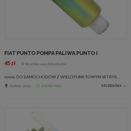
FIAT PUNTO POMPA PALIWA PUNTO I
45 zł
Wrocław, woj. dolnośląskie
nowe, DO SAMOCHODÓW Z WIELOPUNKTOWYM WTRYSKIEM PALIWA MARKI:FIAT FIAT BARCHETTA 1.8 16V 04.1995 - &gt;FIAT BRAVA 1.8 GT 16V 10.1995 - 10.2001FIAT BRAVO 1.6 16V 10.1995 - 10.2001FIAT BRAVO 1.8 GT 10.1995 - 10.2001FIAT MAREA sedan / kombi 1.6 16V 09.1996...
SZCZEGÓŁY
Podbite: 31 lip
DO NOTESU