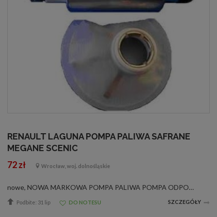
RENAULT LAGUNA POMPA PALIWA SAFRANE
MEGANE SCENIC
72 zł
Wrocław, woj. dolnośląskie
nowe, NOWA MARKOWA POMPA PALIWA POMPA ODPOWIADA NUMEROM ORYGINAŁU : RENAULT 7700802178 , 7700812372A, 7700827641,7700829965, 7700840830, ACR050, VOLVO AOV081, AOR034, WALBRO 5CA305, AOU195, 5CA300, 5CA301,7700420306, 7700811048, 7700819325, 7700820287,...
SZCZEGÓŁY
Podbite: 31 lip
DO NOTESU