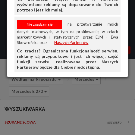
wyświetlane reklamy są dopasowane do Twoich
potrzeb i jest ich mniej.
na przetwarzanie moich
danych osobowych, w tym na profilowanie, w celach
marketingowych i statystycznych przez EJM - Ewa
Skowrońska oraz
Naszych Partnerów
MENU
MOJA AG
OGŁ.
Co tracisz? Ograniczona funkcjonalność serwisu,
reklamy są przypadkowe i jest ich więcej, część
PRZEGLĄD
funkcji serwisu realizowana przez Naszych
Partnerów będzie dla Ciebie niedostępna.
Części i akcesoria samochodowe
OGŁOSZENIA
Według marki pojazdu
Mercedes
OFERTA DLA FIRM
Mercedes E 270
DOŁADUJ KONTO
KOSZYK
WYSZUKIWARKA
HISTORIA
SZUKANE SŁOWA
wszystko