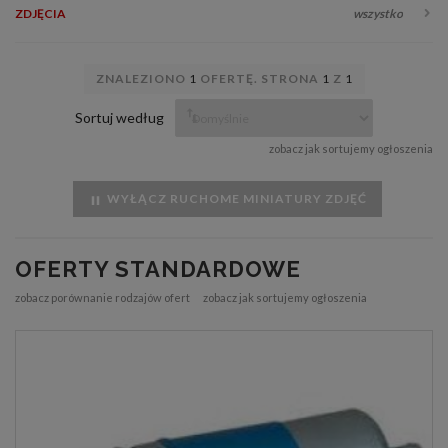
ZDJĘCIA
wszystko
ZNALEZIONO
1
OFERTĘ. STRONA
1
Z
1
Sortuj według
zobacz jak sortujemy ogłoszenia
WYŁĄCZ RUCHOME MINIATURY ZDJĘĆ
OFERTY STANDARDOWE
zobacz porównanie rodzajów ofert
zobacz jak sortujemy ogłoszenia