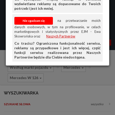
wyświetlane reklamy są dopasowane do Twoich
potrzeb i jest ich mniej.
na przetwarzanie moich
danych osobowych, w tym na profilowanie, w celach
marketingowych i statystycznych przez EJM - Ewa
Skowrońska oraz
Naszych Partnerów
MENU
MOJA AG
OGŁ.
Co tracisz? Ograniczona funkcjonalność serwisu,
reklamy są przypadkowe i jest ich więcej, część
PRZEGLĄD
funkcji serwisu realizowana przez Naszych
Partnerów będzie dla Ciebie niedostępna.
Części i akcesoria samochodowe
OGŁOSZENIA
Według marki pojazdu
Mercedes
OFERTA DLA FIRM
Mercedes W 126
DOŁADUJ KONTO
KOSZYK
WYSZUKIWARKA
HISTORIA
SZUKANE SŁOWA
wszystko