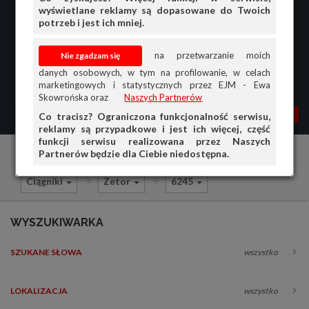
wyświetlane reklamy są dopasowane do Twoich
potrzeb i jest ich mniej.
na przetwarzanie moich
danych osobowych, w tym na profilowanie, w celach
marketingowych i statystycznych przez EJM - Ewa
Skowrońska oraz
Naszych Partnerów
MENU
MOJA AG
OGŁ.
Co tracisz? Ograniczona funkcjonalność serwisu,
reklamy są przypadkowe i jest ich więcej, część
PRZEGLĄD
funkcji serwisu realizowana przez Naszych
Partnerów będzie dla Ciebie niedostępna.
Części do maszyn rolniczych
Sprzedam
OGŁOSZENIA
Ciągniki
Zetor
6245
OFERTA DLA FIRM
DOŁADUJ KONTO
WYSZUKIWARKA
KOSZYK
SZUKANE SŁOWA
wszystko
HISTORIA
LOKALIZACJA
wszystko