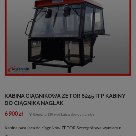
KABINA CIĄGNIKOWA ZETOR 6245 ITP KABINY
DO CIĄGNIKA NAGLAK
6 900 zł
Rogóźno 130, woj. kujawsko-pomorskie
Kabina pasująca do ciągników ZETOR Szczegółowe wymiary na zdjęciu Wyposażenie standardowe: - dwa lusterka - wycieraczka szyby przedniej i tylnej - spryskiwacz szyby przedniej - oświetlenie w kabinie - zasłona przeciwsłoneczna - uchylny tap...