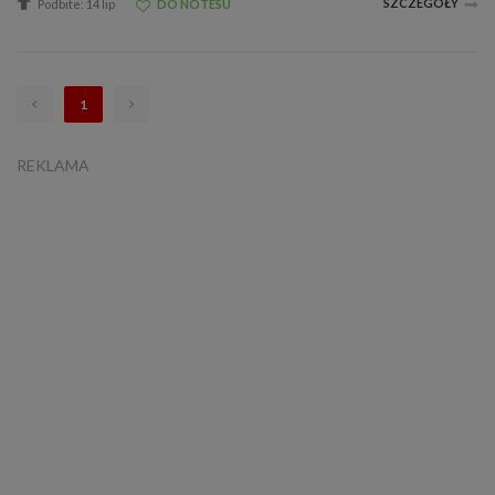
SZCZEGÓŁY
Podbite: 14 lip
DO NOTESU
1
REKLAMA