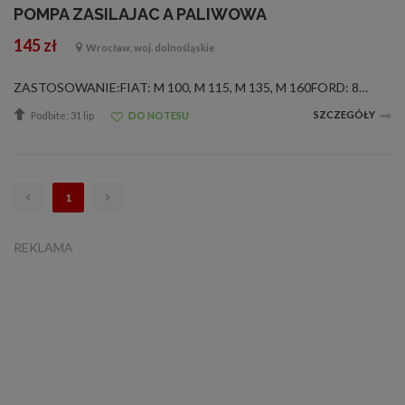
POMPA ZASILAJAC A PALIWOWA
145 zł
Wrocław, woj. dolnośląskie
ZASTOSOWANIE:FIAT: M 100, M 115, M 135, M 160FORD: 8160, 8260, 8360, 8560JOHN DEERE: 925, 935, 945, 952, 955, 965, 968, 975, 985, 1032, 1042, 1052, 1055, 1065, 1068, 1072, 1075OE:AZ27951, AR67543, 82006984Jesli potrzebna wysyłka ,to nie ma problemu-kos...
SZCZEGÓŁY
Podbite: 31 lip
DO NOTESU
1
REKLAMA