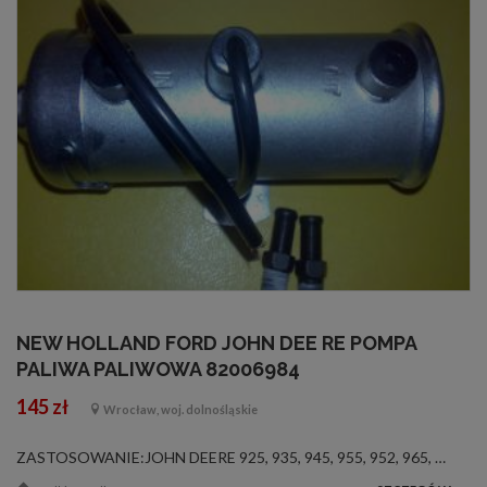
NEW HOLLAND FORD JOHN DEE RE POMPA
PALIWA PALIWOWA 82006984
145 zł
Wrocław, woj. dolnośląskie
ZASTOSOWANIE:JOHN DEERE 925, 935, 945, 955, 952, 965, 975 i inne. FORD NEW HOLLAND 8160, 8260, 8360, 8560 i inneOE82006984