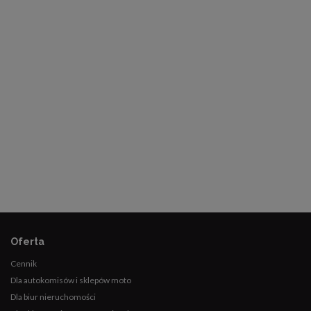
Oferta
Cennik
Dla autokomisów i sklepów moto
Dla biur nieruchomości