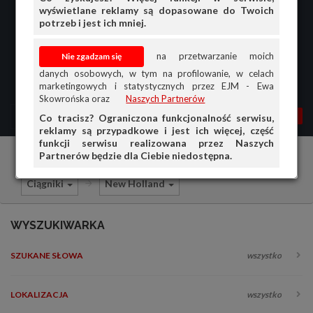
wyświetlane reklamy są dopasowane do Twoich
potrzeb i jest ich mniej.
na przetwarzanie moich
danych osobowych, w tym na profilowanie, w celach
marketingowych i statystycznych przez EJM - Ewa
Skowrońska oraz
Naszych Partnerów
MENU
MOJA AG
OGŁ.
Co tracisz? Ograniczona funkcjonalność serwisu,
reklamy są przypadkowe i jest ich więcej, część
PRZEGLĄD
funkcji serwisu realizowana przez Naszych
Partnerów będzie dla Ciebie niedostępna.
Części do maszyn rolniczych
Sprzedam
OGŁOSZENIA
Ciągniki
New Holland
OFERTA DLA FIRM
DOŁADUJ KONTO
WYSZUKIWARKA
KOSZYK
SZUKANE SŁOWA
wszystko
HISTORIA
LOKALIZACJA
wszystko