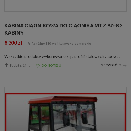
3/6
KABINA CIĄGNIKOWA DO CIĄGNIKA MTZ 80-82
KABINY
8 300 zł
Rogóźno 130, woj. kujawsko-pomorskie
Wszystkie produkty wykonywane są z profili stalowych zapewniających odpowiednią sztywność i wytrzymałość konstrukcji, gwarantujące bezpieczeństwo użytkownikowi. Wnętrza kabin są tapicerowane i uszczelniane poprawiając komfort pracy użytk...
SZCZEGÓŁY
Podbite: 14 lip
DO NOTESU