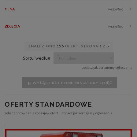
CENA
wszystko
ZDJĘCIA
wszystko
ZNALEZIONO
156
OFERT. STRONA
1
Z
8
Sortuj według
zobacz jak sortujemy ogłoszenia
WYŁĄCZ RUCHOME MINIATURY ZDJĘĆ
OFERTY STANDARDOWE
zobacz porównanie rodzajów ofert
zobacz jak sortujemy ogłoszenia