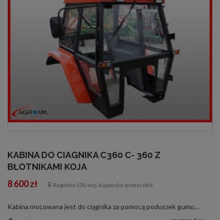
KABINA DO CIAGNIKA C360 C- 360 Z
BŁOTNIKAMI KOJA
8 600 zł
Rogóźno 130, woj. kujawsko-pomorskie
Kabina mocowana jest do ciągnika za pomocą poduszek gumowych, które tłumią drgania równocześnie poprawiając komfort jazdy. Wyposażenie standardowe: - wspornik lusterek, lusterka - wycieraczka elektryczna szyby przedniej - wycieraczka mechanic...