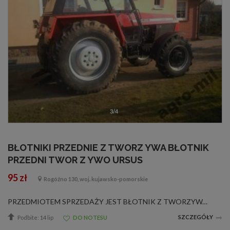
3/4
BŁOTNIKI PRZEDNIE Z TWORZ YWA BŁOTNIK
PRZEDNI TWOR Z YWO URSUS
95 zł
Rogóźno 130, woj. kujawsko-pomorskie
PRZEDMIOTEM SPRZEDAŻY JEST BŁOTNIK Z TWORZYWA Z UCHWYTEM MOCUJĄCYM DO CIĄGNIKA C-330 i C 360 Błotniki wykonane z bardzo elastycznego tworzywa zachowują elastyczność w przedziale temp - 30 do +120 stopni w zestawie uchwyt do mocowania oraz śru...
SZCZEGÓŁY
Podbite: 14 lip
DO NOTESU