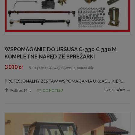
WSPOMAGANIE DO URSUSA C-330 C 330 M
KOMPLETNE NAPĘD ZE SPRĘŻĄRKI
3 010 zł
Rogóźno 130, woj. kujawsko-pomorskie
PROFESJONALNY ZESTAW WSPOMAGANIA UKŁADU KIEROWNICZEGO NA ORBITROL DO URSUSA C-330 Jedyne wspomaganie na rynku które jest w 100% kompletne!!! Napęd pompy montowany jest w miejsce sprężarki, jest to najbardziej wydajne i niezawodne rozwiązanie, ...
SZCZEGÓŁY
Podbite: 14 lip
DO NOTESU