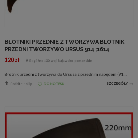
BŁOTNIKI PRZEDNIE Z TWORZYWA BŁOTNIK
PRZEDNI TWORZYWO URSUS 914 ;1614
120 zł
Rogóźno 130, woj. kujawsko-pomorskie
Błotnik przedni z tworzywa do Ursusa z przednim napędem (914, 1014, 1224 itp.) 120zł/szt WYSYŁKA KURIERSKA POBRANIOWA 30 ZŁ
SZCZEGÓŁY
Podbite: 14 lip
DO NOTESU