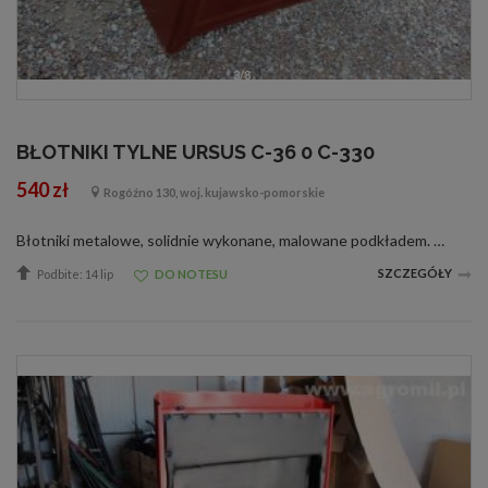
3/8
BŁOTNIKI TYLNE URSUS C-36 0 C-330
540 zł
Rogóźno 130, woj. kujawsko-pomorskie
Błotniki metalowe, solidnie wykonane, malowane podkładem. Błotniki tylne do ciągnika C 360, C 360-3P CENA 540 zł/szt. Producent: Produkt Polski, Gwarancja: 24 miesiące,Numer katalogowy: 46455290,Inne: błotnik nowy zabezpieczony przed korozją (p...
SZCZEGÓŁY
Podbite: 14 lip
DO NOTESU