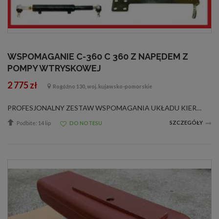
WSPOMAGANIE C-360 C 360 Z NAPĘDEM Z
POMPY WTRYSKOWEJ
2 775 zł
Rogóźno 130, woj. kujawsko-pomorskie
PROFESJONALNY ZESTAW WSPOMAGANIA UKŁADU KIEROWNICZEGO NA ORBITROL Z NAPĘDEM Z ROZRZĄDU DO URSUSAC-360 , C-355, C 4011W skład zestawu wchodzą:1. Wzmacniany cylinder hydrauliczny dwustronnego działania wraz z główkami. Główki pozwalają na regu...
SZCZEGÓŁY
Podbite: 14 lip
DO NOTESU