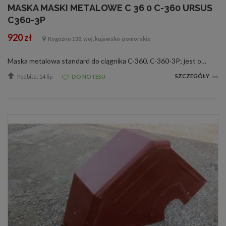
MASKA MASKI METALOWE C 36 0 C-360 URSUS
C360-3P
920 zł
Rogóźno 130, woj. kujawsko-pomorskie
Maska metalowa standard do ciągnika C-360, C-360-3P; jest ona zabezpieczona przed korozją. Zestaw zawiera wszystkie elementy maski wraz z podporą i klapy oraz zamki. Producent: Produkt Polski Gwarancja: 24 miesiące Numer katalogowy: 4665300 W ...
SZCZEGÓŁY
Podbite: 14 lip
DO NOTESU