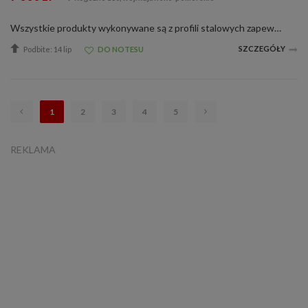
Wszystkie produkty wykonywane są z profili stalowych zapewniających odpowiednią sztywność i wytrzymałość konstrukcji, gwarantujące bezpieczeństwo użytkownikowi. Wnętrza kabin są tapicerowane i uszczelniane poprawiając komfort pracy użytk...
SZCZEGÓŁY
Podbite: 14 lip
DO NOTESU
1
2
3
4
5
REKLAMA