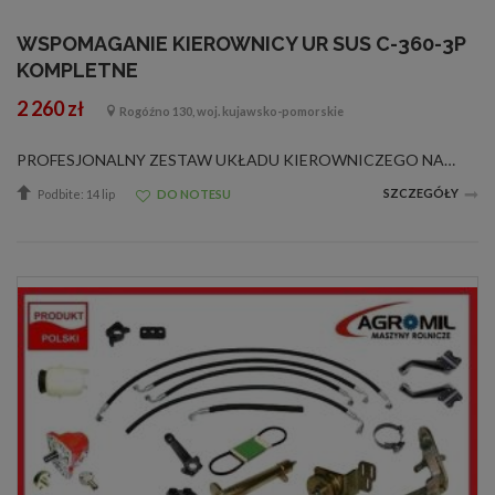
WSPOMAGANIE KIEROWNICY UR SUS C-360-3P
KOMPLETNE
2 260 zł
Rogóźno 130, woj. kujawsko-pomorskie
PROFESJONALNY ZESTAW UKŁADU KIEROWNICZEGO NA ORBITROL DO URSUSA C-360-3P. W skład zestawu wchodzą między innymi: 1. Wzmacniany cylinder hydrauliczny dwustronnego działania wraz z główkami. Główki pozwalają na regulację długości cylindra pr...
SZCZEGÓŁY
Podbite: 14 lip
DO NOTESU