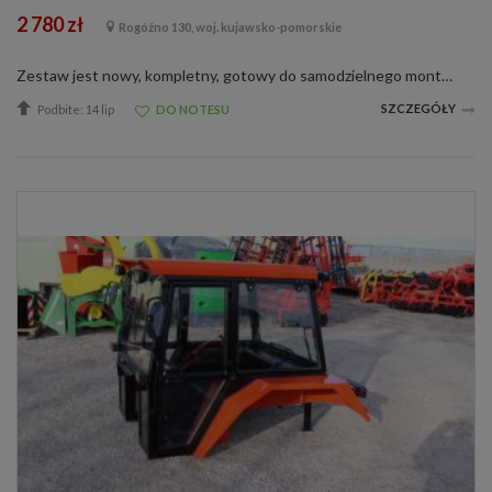
2 780 zł
Rogóźno 130, woj. kujawsko-pomorskie
Zestaw jest nowy, kompletny, gotowy do samodzielnego montażu, dołączamy dokładną instrukcję montażu oraz dokładne zalecenia odnośnie użytkowania,Montaż polega na wymontowaniu starych i zamontowaniu w ich miejsce nowych części z zestawu. Ni...
SZCZEGÓŁY
Podbite: 14 lip
DO NOTESU