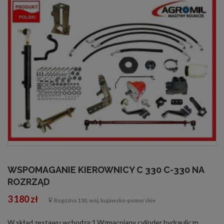
WSPOMAGANIE KIEROWNICY C 330 C-330 NA
ROZRZĄD
3 180 zł
Rogóźno 130, woj. kujawsko-pomorskie
W skład zestawu wchodzą:1.Wzmacniany cylinder hydrauliczny dwustronnego działania wraz z główkami. 2.Orbitrol,posiada wszystkie potrzebne zawory przelewowy,szokowy i zwrotny. 3.Wspornik orbitrola,element kolumny kierowniczej,mocowany na cztery śr...