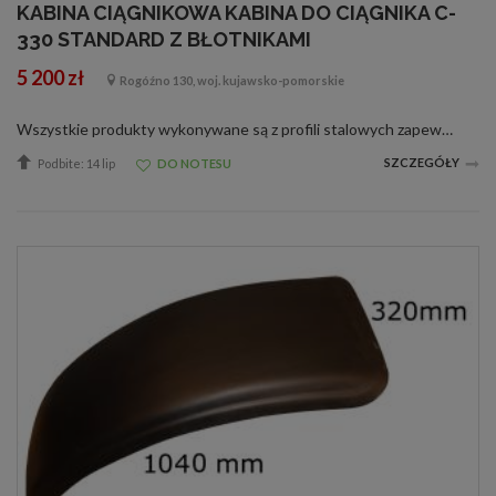
KABINA CIĄGNIKOWA KABINA DO CIĄGNIKA C-
330 STANDARD Z BŁOTNIKAMI
5 200 zł
Rogóźno 130, woj. kujawsko-pomorskie
Wszystkie produkty wykonywane są z profili stalowych zapewniających odpowiednią sztywność i wytrzymałość konstrukcji, gwarantujące bezpieczeństwo użytkownikowi. Wnętrza kabin są tapicerowane i uszczelniane poprawiając komfort pracy użytk...
SZCZEGÓŁY
Podbite: 14 lip
DO NOTESU