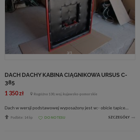
3/5
DACH DACHY KABINA CIĄGNIKOWA URSUS C-
385
1 350 zł
Rogóźno 130, woj. kujawsko-pomorskie
Dach w wersji podstawowej wyposażony jest w:- obicie tapicerskie z wygłuszającą pianką- uszczelki- dachy są impregnowane podkładem i pokrywane lakierem z palety RAL. - wymiary wewnętrzne szer. 125cm/dł. 147cm - wysokość dachu bez szyberdachu...
SZCZEGÓŁY
Podbite: 14 lip
DO NOTESU