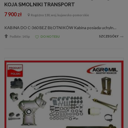
KOJA SMOLNIKI TRANSPORT
7 900 zł
Rogóźno 130, woj. kujawsko-pomorskie
KABINA DO C-360 BEZ BŁOTNIKÓW Kabina posiada uchylny dach oraz uchylną tylną szybę. Szyby zastosowane w kabinie wykonane są z bezpiecznego szkła hartowanego i są osadzane w specjalnej gumowej uszczelce. Sposób zamocowania szyb w szkielecie k...
SZCZEGÓŁY
Podbite: 14 lip
DO NOTESU