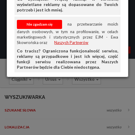
wyświetlane reklamy są dopasowane do Twoich
potrzeb i jest ich mniej.
na przetwarzanie moich
danych osobowych, w tym na profilowanie, w celach
marketingowych i statystycznych przez EJM - Ewa
Skowrońska oraz
Naszych Partnerów
MENU
MOJA AG
OGŁ.
Co tracisz? Ograniczona funkcjonalność serwisu,
reklamy są przypadkowe i jest ich więcej, część
PRZEGLĄD
funkcji serwisu realizowana przez Naszych
Partnerów będzie dla Ciebie niedostępna.
Części do maszyn rolniczych
Sprzedam
OGŁOSZENIA
Ciągniki
Ursus
Wszystko
OFERTA DLA FIRM
DOŁADUJ KONTO
WYSZUKIWARKA
KOSZYK
SZUKANE SŁOWA
wszystko
HISTORIA
LOKALIZACJA
wszystko