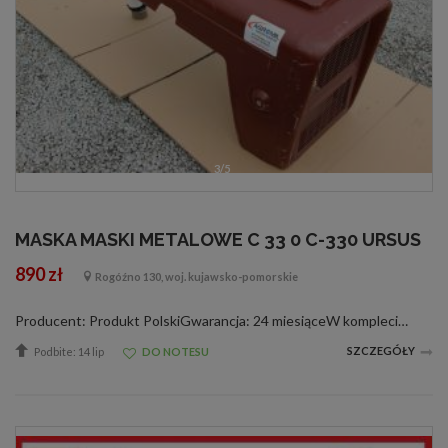
3/5
MASKA MASKI METALOWE C 33 0 C-330 URSUS
890 zł
Rogóźno 130, woj. kujawsko-pomorskie
Producent: Produkt PolskiGwarancja: 24 miesiąceW komplecie: siatka maski , pokrywa górnagrubość blachy 1,2 mm /najgrubsza dostępna na rynkuInne: maska nowa zabezpieczona przed korozją (podkład)Waga: 15 kg TERAZ W PROMOCJI OŚWIETLENIE DO MASKI W...
SZCZEGÓŁY
Podbite: 14 lip
DO NOTESU