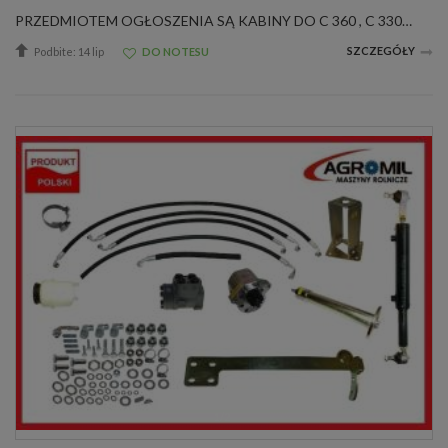
PRZEDMIOTEM OGŁOSZENIA SĄ KABINY DO C 360 , C 330 Z BŁOTNIKAMI WERSJA LUX , PRODUCENT SZYSZKA Wszystkie produkty wykonywane są z profili stalowych zapewniających odpowiednią sztywność i wytrzymałość konstrukcji, gwarantujące bezpieczeństw...
SZCZEGÓŁY
Podbite: 14 lip
DO NOTESU
1/2