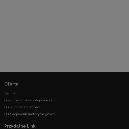
Oferta
Cennik
Dla autokomisów i sklepów moto
Dla biur nieruchomości
Dla sklepów niemotoryzacyjnych
Przydatne Linki