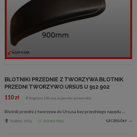
BŁOTNIKI PRZEDNIE Z TWORZYWA BŁOTNIK
PRZEDNI TWORZYWO URSUS U 912 902
110 zł
Rogóźno 130, woj. kujawsko-pomorskie
Błotnik przedni z tworzywa do Ursusa bez przedniego napędu (902,912,1002 itp.) CENA 110 ZŁ/szt, WYSYŁKA KURIERSKA POBRANIOWA 30 ZŁ
SZCZEGÓŁY
Podbite: 14 lip
DO NOTESU