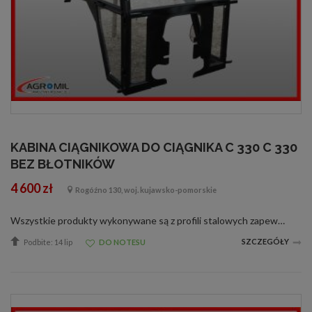
KABINA CIĄGNIKOWA DO CIĄGNIKA C 330 C 330
BEZ BŁOTNIKÓW
4 600 zł
Rogóźno 130, woj. kujawsko-pomorskie
Wszystkie produkty wykonywane są z profili stalowych zapewniających odpowiednią sztywność i wytrzymałość konstrukcji, gwarantujące bezpieczeństwo użytkownikowi. Wnętrza kabin są tapicerowane i uszczelniane poprawiając komfort pracy użytk...
SZCZEGÓŁY
Podbite: 14 lip
DO NOTESU