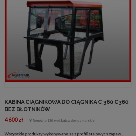
KABINA CIĄGNIKOWA DO CIĄGNIKA C 360 C360
BEZ BŁOTNIKÓW
4 600 zł
Rogóźno 130, woj. kujawsko-pomorskie
Wszystkie produkty wykonywane są z profili stalowych zapewniających odpowiednią sztywność i wytrzymałość konstrukcji, gwarantujące bezpieczeństwo użytkownikowi. Wnętrza kabin są tapicerowane i uszczelniane poprawiając komfort pracy użytk...