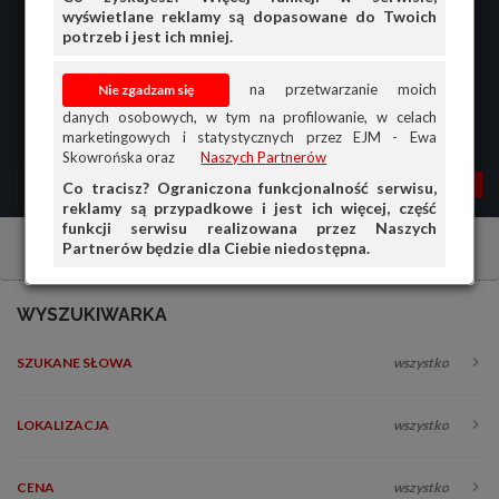
wyświetlane reklamy są dopasowane do Twoich
potrzeb i jest ich mniej.
na przetwarzanie moich
danych osobowych, w tym na profilowanie, w celach
marketingowych i statystycznych przez EJM - Ewa
Skowrońska oraz
Naszych Partnerów
MENU
MOJA AG
OGŁ.
Co tracisz? Ograniczona funkcjonalność serwisu,
reklamy są przypadkowe i jest ich więcej, część
PRZEGLĄD
funkcji serwisu realizowana przez Naszych
Partnerów będzie dla Ciebie niedostępna.
Artykuły rolno-spożywcze
Sprzedam
OGŁOSZENIA
OFERTA DLA FIRM
WYSZUKIWARKA
DOŁADUJ KONTO
SZUKANE SŁOWA
wszystko
KOSZYK
HISTORIA
LOKALIZACJA
wszystko
CENA
wszystko