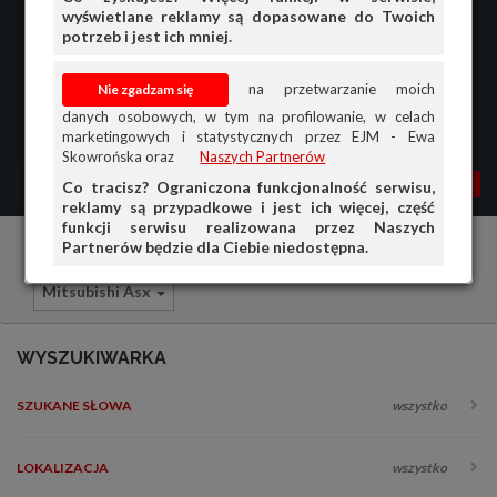
wyświetlane reklamy są dopasowane do Twoich
potrzeb i jest ich mniej.
na przetwarzanie moich
danych osobowych, w tym na profilowanie, w celach
marketingowych i statystycznych przez EJM - Ewa
Skowrońska oraz
Naszych Partnerów
MENU
MOJA AG
OGŁ.
Co tracisz? Ograniczona funkcjonalność serwisu,
reklamy są przypadkowe i jest ich więcej, część
PRZEGLĄD
funkcji serwisu realizowana przez Naszych
Partnerów będzie dla Ciebie niedostępna.
Samochody osobowe
Mitsubishi
OGŁOSZENIA
Mitsubishi Asx
OFERTA DLA FIRM
DOŁADUJ KONTO
WYSZUKIWARKA
KOSZYK
SZUKANE SŁOWA
wszystko
HISTORIA
LOKALIZACJA
wszystko