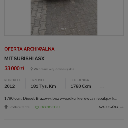
2/7
OFERTA ARCHIWALNA
MITSUBISHI ASX
33 000 zł
Wrocław, woj. dolnośląskie
ROK PROD.
PRZEBIEG
POJ. SILNIKA
2012
181 Tys. Km
1780 Ccm
1780 ccm, Diesel, Brazowy, bez wypadku, kierowca niepalący, kpl. dokumentacja, I właściciel, sprowadzony, zarejestr., ABS, alum. felgi, c. zamek, czujnik deszczu, el. reg. lusterka, immobilizer, klimatyzacja, komputer pokł., nawigacja, pod. pow., t...
SZCZEGÓŁY
Podbite: 3 cze
DO NOTESU