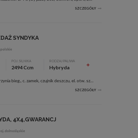
SZCZEGÓŁY
EDAŻ SYNDYKA
opolskie
POJ. SILNIKA
RODZAJ PALIWA
2494 Ccm
Hybryda
2494 ccm, srebrny, ABS, aut. skrzynia bieg., c. zamek, czujnik deszczu, el. otw. szyby, el. reg. lusterka, pod. pow., tempomat, wspom. kier., Alerion spółka z o.o. ? Syndyk masy upadłości Spółki Eskulap sp. z o.o. sp.k w upadłości ogłasza...
4/12
5/12
SZCZEGÓŁY
RYDA, 4X4,GWARANCJ
j. dolnośląskie