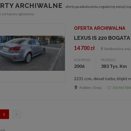
RTY ARCHIWALNE
oferty po zakończeniu regularnej emisji (cz
ak sortujemy ogłoszenia
OFERTA ARCHIWALNA
LEXUS IS 220 BOGAT
14 700 zł
Świebodzice, woj.
ROK PROD.
PRZEBIEG
2006
383 Tys. Km
2/12
3/12
Podbite: 15 maj
DO NOTES
1
AMA