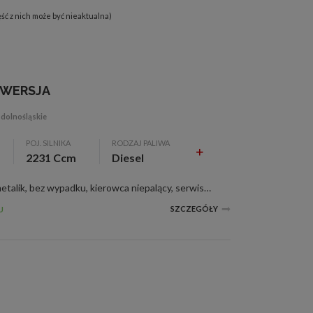
ęść z nich może być nieaktualna)
A WERSJA
 dolnośląskie
POJ. SILNIKA
RODZAJ PALIWA
2231 Ccm
Diesel
4/12
5/12
2231 ccm, diesel turbo, błękit metalik, bez wypadku, kierowca niepalący, serwisowany, zarejestr., ABS, alarm, alum. felgi, c. zamek, czujnik deszczu, el. otw. szyby, el. reg. lusterka, ESP, immobilizer, klimatyzacja, komputer pokł., nawigacja, pod....
SZCZEGÓŁY
U