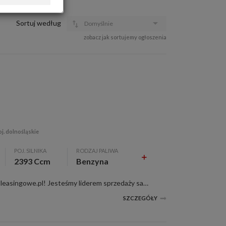
OFERTA DLA FIRM
DOŁADUJ KONTO
Sortuj według
Domyślnie
KOSZYK
zobacz jak sortujemy ogłoszenia
HISTORIA
j. dolnośląskie
POJ. SILNIKA
RODZAJ PALIWA
2393 Ccm
Benzyna
2393 ccm, czarny, Witajcie w Poleasingowe.pl! Jesteśmy liderem sprzedaży samochodów poleasingowych, poflotowych i powindykacyjnych. Mamy dla was świetną okazję! Zobaczcie LEXUS RX 500H wraz z raportami stanu technicznego. W razie jakichkolwiek p...
SZCZEGÓŁY