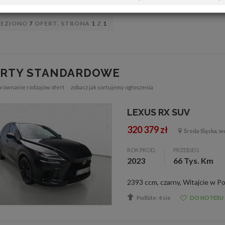
LEZIONO
7
OFERT. STRONA
1
Z
1
ERTY STANDARDOWE
orównanie rodzajów ofert
zobacz jak sortujemy ogłoszenia
LEXUS RX SUV
320 379 zł
Środa Śląska, wo
ROK PROD.
PRZEBIEG
2023
66 Tys. Km
Podbite: 4 sie
DO NOTESU