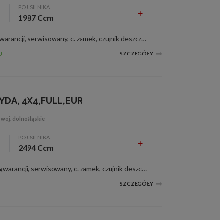
POJ. SILNIKA
1987 Ccm
1987 ccm, srebrny metalik, na gwarancji, serwisowany, c. zamek, czujnik deszczu, el. reg. lusterka, wspom. kier., &lt;b&gt;Witam Państwa&lt;\/b&gt; Do sprzedania posiadamy sprowadzonego &lt;b&gt;Lexusa UX 250h z 2021 r.&lt;\/b&gt; Auto od 1-go właśc...
SZCZEGÓŁY
U
YDA, 4X4,FULL,EUR
woj. dolnośląskie
POJ. SILNIKA
2494 Ccm
2494 ccm, niebieski metalik, na gwarancji, serwisowany, c. zamek, czujnik deszczu, el. reg. lusterka, wspom. kier., &lt;b&gt;Witam Państwa&lt;\/b&gt; &lt;b&gt;EUROPEJSKA WERSJA !!! NIE USA !!!&lt;\/b&gt; Do sprzedania posiadamy sprowadzonego &lt;b&g...
SZCZEGÓŁY