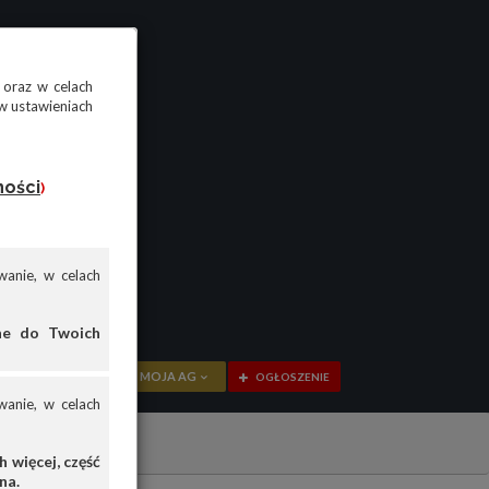
 oraz w celach
w ustawieniach
ności
)
anie, w celach
ane do Twoich
MOJA AG
OGŁOSZENIE
anie, w celach
PRZEGLĄD
OGŁOSZENIA
 więcej, część
na.