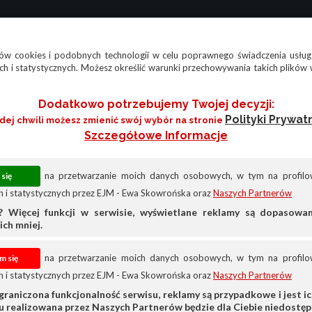
w cookies i podobnych technologii w celu poprawnego świadczenia usług
h i statystycznych. Możesz określić warunki przechowywania takich plików 
Dodatkowo potrzebujemy Twojej decyzji:
Polityki Prywat
żdej chwili możesz zmienić swój wybór na stronie
Szczegółowe Informacje
na przetwarzanie moich danych osobowych, w tym na profilow
 i statystycznych przez EJM - Ewa Skowrońska oraz
Naszych Partnerów
? Więcej funkcji w serwisie, wyświetlane reklamy są dopasow
ich mniej.
na przetwarzanie moich danych osobowych, w tym na profilow
 i statystycznych przez EJM - Ewa Skowrońska oraz
Naszych Partnerów
Lexus
Inne
graniczona funkcjonalność serwisu, reklamy są przypadkowe i jest ich
su realizowana przez Naszych Partnerów będzie dla Ciebie niedostęp