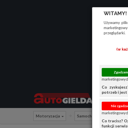
WITAMY!
Używamy plikó
marketingowyc
przeglądarki.
(w ka
marketingowych
Co zyskujesz
potrzeb i jest 
marketingowych
Motoryzacja
Samochody osobowe
Co tracisz? O
funkcji serwi