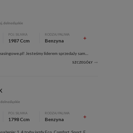
j. dolnośląskie
POJ. SILNIKA
RODZAJ PALIWA
1987 Ccm
Benzyna
1987 ccm, szary, Witajcie w Poleasingowe.pl! Jesteśmy liderem sprzedaży samochodów poleasingowych, poflotowych i powindykacyjnych. Mamy dla was świetną okazję! Zobaczcie LEXUS UX 200 wraz z raportami stanu technicznego. W razie jakichkolwiek pyt...
SZCZEGÓŁY
K
 dolnośląskie
POJ. SILNIKA
RODZAJ PALIWA
1798 Ccm
Benzyna
1798 ccm, szary, c. zamek, Wyposażenie: 1. 4 tryby jazdy Eco, Comfort, Sport, EV 2. ABS 3. Airbag 6 sztuk: czołowe i boczne poduszki powietrzne dla kierowcy i pasażera, kurtyny powietrzne 4. Airbagi chroniące kolana kierowcy i pasażera 5. Alarm: c...