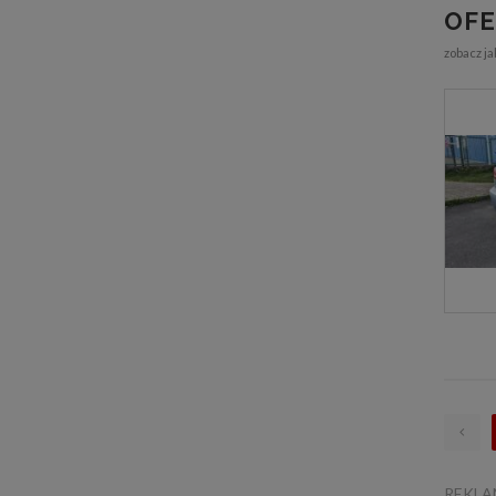
OFE
zobacz j
1/12
REKL