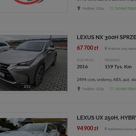
Podbite: 23 lip
DO NOTESU
LEXUS NX 300H SPRZ
67 700 zł
Kraków, woj. mał
ROK PROD.
PRZEBIEG
2016
159 Tys. Km
2/12
3/12
Podbite: 22 lip
DO NOTESU
LEXUS UX 250H, HYB
94 900 zł
Kamienna Góra, wo