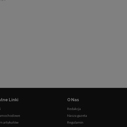
tne Linki
O Nas
i
Redakcja
samochodowe
Nasza gazeta
m artykułów
Regulamin