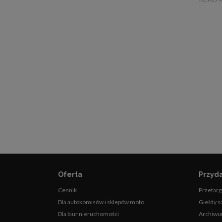
Oferta
Przyda
Cennik
Przetarg
Dla autokomisów i sklepów moto
Giełdy 
Dla biur nieruchomości
Archiwu