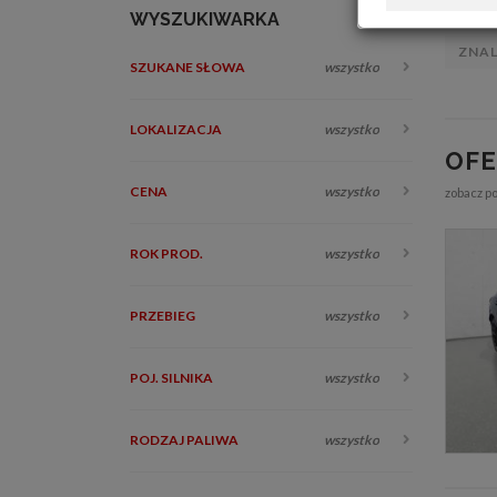
WYSZUKIWARKA
ZNA
SZUKANE SŁOWA
wszystko
LOKALIZACJA
wszystko
OF
CENA
wszystko
zobacz p
ROK PROD.
wszystko
PRZEBIEG
wszystko
POJ. SILNIKA
wszystko
RODZAJ PALIWA
wszystko