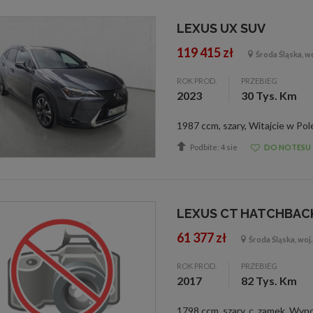
LEXUS UX SUV
119 415 zł
Środa Śląska, wo
ROK PROD.
PRZEBIEG
2023
30 Tys. Km
Podbite: 4 sie
DO NOTESU
LEXUS CT HATCHBAC
61 377 zł
Środa Śląska, woj.
ROK PROD.
PRZEBIEG
2017
82 Tys. Km