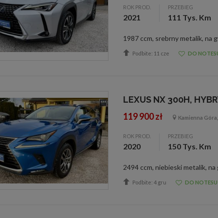
ROK PROD.
PRZEBIEG
2021
111 Tys. Km
Podbite: 11 cze
DO NOTES
LEXUS NX 300H, HYBR
119 900 zł
Kamienna Góra, 
ROK PROD.
PRZEBIEG
2020
150 Tys. Km
Podbite: 4 gru
DO NOTESU