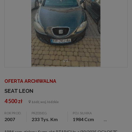
1/2
OFERTA ARCHIWALNA
SEAT LEON
4 500 zł
Łódź, woj. łódzkie
ROK PROD.
PRZEBIEG
POJ. SILNIKA
2007
233 Tys. Km
1984 Ccm
1984 ccm, zielony, Sygn. akt PT1P/GUp-s/30/2025 OGŁOSZENIE Syndyk masy upadłości osoby fizycznej nieprowadzącej działalności gospodarczej sprzeda z wolnej ręki w trybie konkursu ofert: Samochód osobowy marki SEAT model Leon, rok produkcji ...