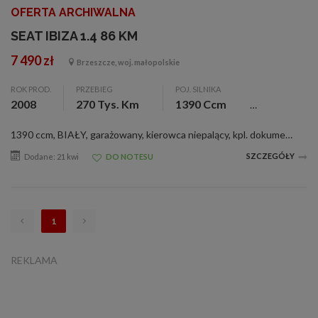
OFERTA ARCHIWALNA
SEAT IBIZA 1.4 86 KM
7 490 zł
Brzeszcze, woj. małopolskie
ROK PROD.
PRZEBIEG
POJ. SILNIKA
2008
270 Tys. Km
1390 Ccm
1390 ccm, BIAŁY, garażowany, kierowca niepalący, kpl. dokumentacja, serwisowany, sprowadzony, zarejestr., ABS, alum. felgi, c. zamek, el. otw. szyby, el. reg. lusterka, immobilizer, klimatyzacja, komputer pokł., pod. pow., tempomat, wspom. kier., D...
SZCZEGÓŁY
Dodane: 21 kwi
DO NOTESU
1
REKLAMA