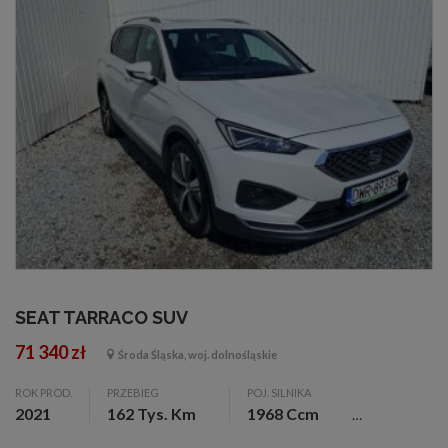
SEAT TARRACO SUV
71 340 zł
Środa Śląska, woj. dolnośląskie
ROK PROD.
PRZEBIEG
POJ. SILNIKA
2021
162 Tys. Km
1968 Ccm