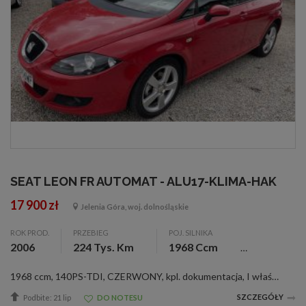
SEAT LEON FR AUTOMAT - ALU17-KLIMA-HAK
17 900 zł
Jelenia Góra, woj. dolnośląskie
ROK PROD.
PRZEBIEG
POJ. SILNIKA
2006
224 Tys. Km
1968 Ccm
1968 ccm, 140PS-TDI, CZERWONY, kpl. dokumentacja, I właściciel, sprowadzony, zarejestr., ABS, alarm, alum. felgi 17, asystent park., aut. skrzynia bieg., c. zamek, czujnik deszczu, el. otw. szyby (4), el. reg. lusterka, ESP, immobilizer, klimatyzacja, ...
SZCZEGÓŁY
Podbite: 21 lip
DO NOTESU