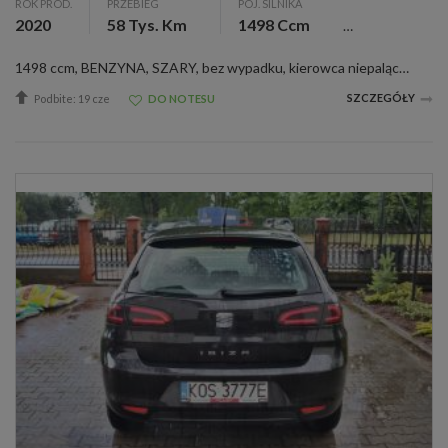
ROK PROD.
PRZEBIEG
POJ. SILNIKA
2020
58 Tys. Km
1498 Ccm
1498 ccm, BENZYNA, SZARY, bez wypadku, kierowca niepalący, kpl. dokumentacja, kupiony w kraju, I właściciel, serwisowany, zarejestr., ABS, alarm, alum. felgi, c. zamek, czujnik deszczu, el. otw. szyby, el. reg. lusterka, ESP, klimatyzacja, pod. pow....
SZCZEGÓŁY
Podbite: 19 cze
DO NOTESU