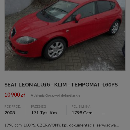
SEAT LEON ALU16 - KLIM - TEMPOMAT-160PS
10 900 zł
Jelenia Góra, woj. dolnośląskie
ROK PROD.
PRZEBIEG
POJ. SILNIKA
2008
171 Tys. Km
1798 Ccm
1798 ccm, 160PS, CZERWONY, kpl. dokumentacja, serwisowany, sprowadzony, ABS, alum. felgi 16, asystent park., c. zamek, el. otw. szyby (4), el. reg. lusterka, ESP, immobilizer, klimatyzacja, komputer pokł., 8 pod. pow., tempomat, wspom. kier.,