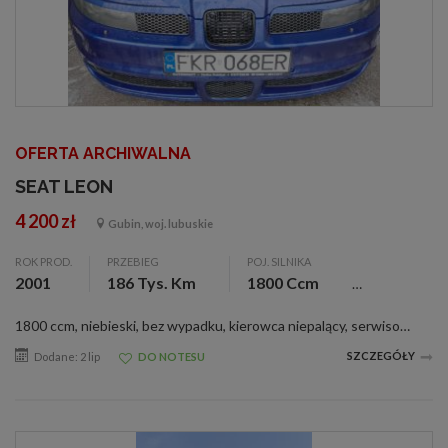
OFERTA ARCHIWALNA
SEAT LEON
4 200 zł
Gubin, woj. lubuskie
ROK PROD.
PRZEBIEG
POJ. SILNIKA
2001
186 Tys. Km
1800 Ccm
1800 ccm, niebieski, bez wypadku, kierowca niepalący, serwisowany, sprowadzony, zarejestr., ABS, alarm, alum. felgi, c. zamek, czujnik deszczu, el. otw. szyby, pod. pow., wspom. kier., Nowa chłodnica, tłumik, rozrząd. Obniżony na gwincie, dodatkow...
SZCZEGÓŁY
Dodane: 2 lip
DO NOTESU