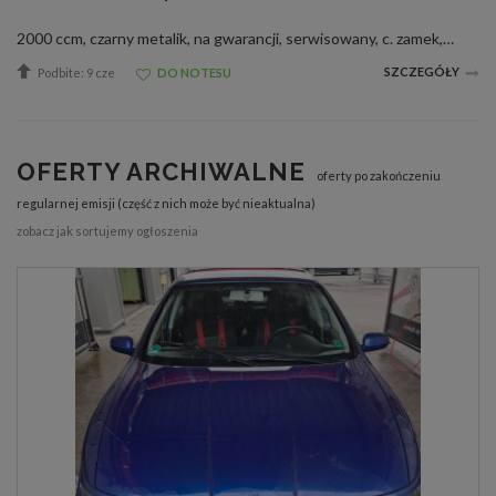
2000 ccm, czarny metalik, na gwarancji, serwisowany, c. zamek, czujnik deszczu, el. reg. lusterka, wspom. kier., ** *** ** *** ** *** ** *** ** *** Pełna oferta aut na naszej stronie: AutoFranko pl 58-150 STRZEGOM UL. TADEUSZA KOŚCIUSZKI 35 AUTOFRANK...
SZCZEGÓŁY
Podbite: 9 cze
DO NOTESU
OFERTY ARCHIWALNE
oferty po zakończeniu
regularnej emisji (część z nich może być nieaktualna)
zobacz jak sortujemy ogłoszenia