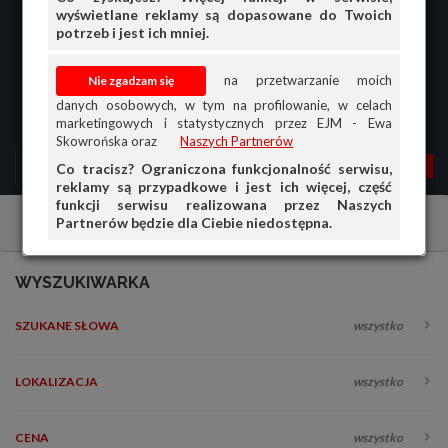
wyświetlane reklamy są dopasowane do Twoich
potrzeb i jest ich mniej.
na przetwarzanie moich
danych osobowych, w tym na profilowanie, w celach
marketingowych i statystycznych przez EJM - Ewa
Skowrońska oraz
Naszych Partnerów
MENU
MOJA AG
OGŁ.
Co tracisz? Ograniczona funkcjonalność serwisu,
reklamy są przypadkowe i jest ich więcej, część
PRZEGLĄD
funkcji serwisu realizowana przez Naszych
Partnerów będzie dla Ciebie niedostępna.
Samochody osobowe
Seat
Wszystko
OGŁOSZENIA
OFERTA DLA FIRM
WYSZUKIWARKA
DOŁADUJ KONTO
SZUKANE SŁOWA
wszystko
KOSZYK
HISTORIA
LOKALIZACJA
wszystko
CENA
wszystko