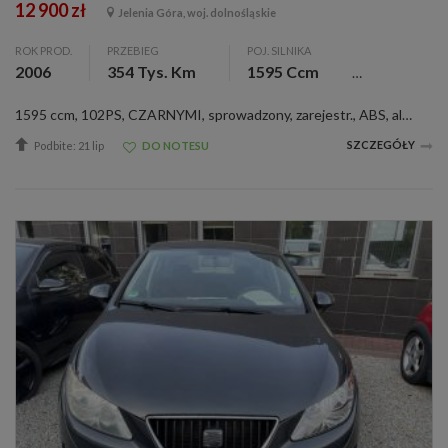
12 900 zł
Jelenia Góra, woj. dolnośląskie
ROK PROD.
PRZEBIEG
POJ. SILNIKA
2006
354 Tys. Km
1595 Ccm
1595 ccm, 102PS, CZARNYMI, sprowadzony, zarejestr., ABS, alum. felgi 16, c. zamek, el. otw. szyby, el. reg. lusterka, ESP, immobilizer, klimatyzacja, 8 pod. pow., wspom. kier.,
SZCZEGÓŁY
Podbite: 21 lip
DO NOTESU