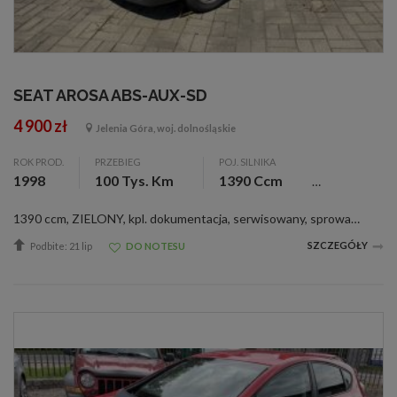
SEAT AROSA ABS-AUX-SD
4 900 zł
Jelenia Góra, woj. dolnośląskie
ROK PROD.
PRZEBIEG
POJ. SILNIKA
1998
100 Tys. Km
1390 Ccm
1390 ccm, ZIELONY, kpl. dokumentacja, serwisowany, sprowadzony, ABS, alarm, c. zamek, el. otw. szyby (2), komputer pokł., 2 pod. pow., wspom. kier.,
SZCZEGÓŁY
Podbite: 21 lip
DO NOTESU