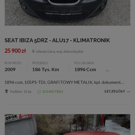
SEAT IBIZA 5DRZ - ALU17 - KLIMATRONIK
25 900 zł
Jelenia Góra, woj. dolnośląskie
ROK PROD.
PRZEBIEG
POJ. SILNIKA
2009
186 Tys. Km
1896 Ccm
1896 ccm, 105PS-TDI, GRAFITOWY METALIK, kpl. dokumentacja, I właściciel, sprowadzony, ABS, alum. felgi 17, c. zamek, el. otw. szyby (4), el. reg. lusterka, ESP, immobilizer, klimatyzacja, komputer pokł., 4 pod. pow., tempomat, wspom. kier.,
SZCZEGÓŁY
Podbite: 21 lip
DO NOTESU