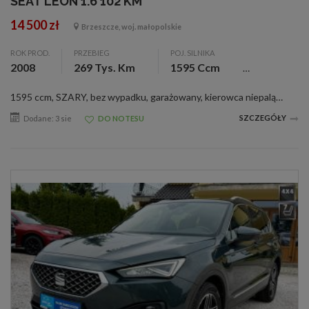
SEAT LEON 1.6 102 KM
14 500 zł
Brzeszcze, woj. małopolskie
ROK PROD.
PRZEBIEG
POJ. SILNIKA
2008
269 Tys. Km
1595 Ccm
1595 ccm, SZARY, bez wypadku, garażowany, kierowca niepalący, kpl. dokumentacja, serwisowany, zarejestr., ABS, alum. felgi, c. zamek, el. otw. szyby, el. reg. lusterka, ESP, immobilizer, klimatyzacja, komputer pokł., nawigacja, pod. pow., tempomat, ...
SZCZEGÓŁY
Dodane: 3 sie
DO NOTESU