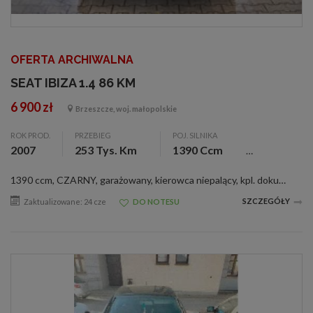
OFERTA ARCHIWALNA
SEAT IBIZA 1.4 86 KM
6 900 zł
Brzeszcze, woj. małopolskie
ROK PROD.
PRZEBIEG
POJ. SILNIKA
2007
253 Tys. Km
1390 Ccm
1390 ccm, CZARNY, garażowany, kierowca niepalący, kpl. dokumentacja, kupiony w kraju, serwisowany, zarejestr., ABS, alum. felgi, c. zamek, el. otw. szyby, el. reg. lusterka, ESP, immobilizer, klimatyzacja, komputer pokł., pod. pow., tempomat, wspom....
SZCZEGÓŁY
Zaktualizowane: 24 cze
DO NOTESU