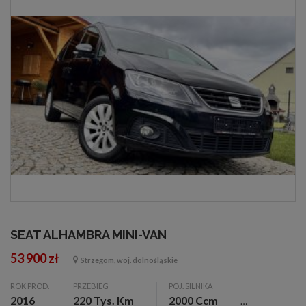
SEAT ALHAMBRA MINI-VAN
53 900 zł
Strzegom, woj. dolnośląskie
ROK PROD.
PRZEBIEG
POJ. SILNIKA
2016
220 Tys. Km
2000 Ccm