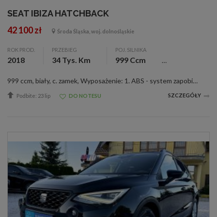
SEAT IBIZA HATCHBACK
42 100 zł
Środa Śląska, woj. dolnośląskie
ROK PROD.
PRZEBIEG
POJ. SILNIKA
2018
34 Tys. Km
999 Ccm
999 ccm, biały, c. zamek, Wyposażenie: 1. ABS - system zapobiegający blokowaniu się kół podczas hamowania 2. ASR - system optymalizacji przyczepności podczas przyspieszania 3. Airbag 6 sztuk (czołowe poduszki kierowcy i pasażera, boczne podusz...
SZCZEGÓŁY
Podbite: 23 lip
DO NOTESU