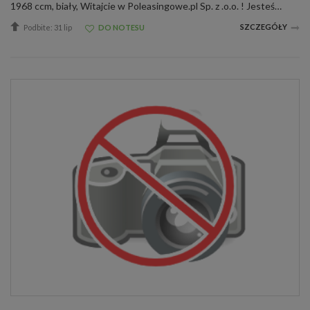
1968 ccm, biały, Witajcie w Poleasingowe.pl Sp. z .o.o. ! Jesteśmy liderem sprzedaży samochodów poleasingowych, poflotowych i powindykacyjnych. Mamy dla was świetną okazję! Zobaczcie SEAT Tarraco wraz z raportami stanu technicznego. W razie ja...
SZCZEGÓŁY
Podbite: 31 lip
DO NOTESU