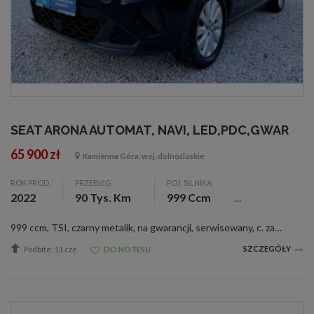
SEAT ARONA AUTOMAT, NAVI, LED,PDC,GWAR
65 900 zł
Kamienna Góra, woj. dolnośląskie
ROK PROD.
PRZEBIEG
POJ. SILNIKA
2022
90 Tys. Km
999 Ccm
999 ccm, TSI, czarny metalik, na gwarancji, serwisowany, c. zamek, czujnik deszczu, el. reg. lusterka, wspom. kier., &lt;b&gt;Witam Państwa&lt;\/b&gt; Do sprzedania posiadamy sprowadzonego&lt;b&gt;Seata Aronę z końca roku 2022&lt;\/b&gt;. Auto od 1...
SZCZEGÓŁY
Podbite: 11 cze
DO NOTESU