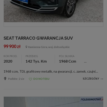
SEAT TARRACO GWARANCJA SUV
99 900 zł
Kamienna Góra, woj. dolnośląskie
ROK PROD.
PRZEBIEG
POJ. SILNIKA
2020
142 Tys. Km
1968 Ccm
1968 ccm, TDi, grafitowy metalik, na gwarancji, c. zamek, czujnik deszczu, el. reg. lusterka, wspom. kier., &lt;b&gt;Witam Państwa&lt;\/b&gt; Do sprzedania posiadamy &lt;b&gt;Seata Tarraco Xcellence 4x4 z roku 2020&lt;\/b&gt;. Auto sprowadzone od 1-go...
SZCZEGÓŁY
Podbite: 2 sie
DO NOTESU