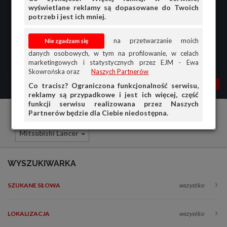
wyświetlane reklamy są dopasowane do Twoich
potrzeb i jest ich mniej.
na przetwarzanie moich
danych osobowych, w tym na profilowanie, w celach
marketingowych i statystycznych przez EJM - Ewa
Skowrońska oraz
Naszych Partnerów
MENU
MOJA AG
OGŁ.
Co tracisz? Ograniczona funkcjonalność serwisu,
reklamy są przypadkowe i jest ich więcej, część
PRZEGLĄD
funkcji serwisu realizowana przez Naszych
Partnerów będzie dla Ciebie niedostępna.
Samochody osobowe
Mitsubishi
OGŁOSZENIA
Mitsubishi Lancer
OFERTA DLA FIRM
DOŁADUJ KONTO
WYSZUKIWARKA
KOSZYK
SZUKANE SŁOWA
wszystko
HISTORIA
LOKALIZACJA
wszystko