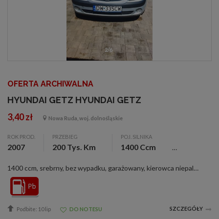
2/6
OFERTA ARCHIWALNA
HYUNDAI GETZ HYUNDAI GETZ
3,40 zł
Nowa Ruda, woj. dolnośląskie
ROK PROD.
PRZEBIEG
POJ. SILNIKA
2007
200 Tys. Km
1400 Ccm
1400 ccm, srebrny, bez wypadku, garażowany, kierowca niepalący, kupiony w kraju, serwisowany, zarejestr., ABS, alarm, alum. felgi, c. zamek, el. otw. szyby, el. reg. lusterka, immobilizer, klimatyzacja, pod. pow., wspom. kier., Witam mam do sprzedani...
SZCZEGÓŁY
Podbite: 10 lip
DO NOTESU