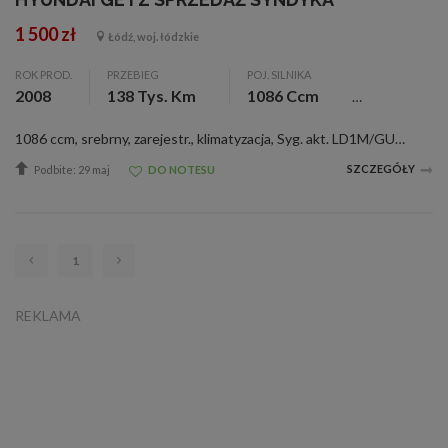
1 500 zł
Łódź, woj. łódzkie
ROK PROD.
PRZEBIEG
POJ. SILNIKA
2008
138 Tys. Km
1086 Ccm
1086 ccm, srebrny, zarejestr., klimatyzacja, Syg. akt. LD1M/GUp-s/131/2026 OGŁOSZENIE Syndyk masy upadłości osoby fizycznej nieprowadzącej działalności gospodarczej sprzeda z wolnej ręki w trybie konkursu ofert: Samochód osobowy marki Hyundai...
SZCZEGÓŁY
Podbite: 29 maj
DO NOTESU
1
REKLAMA