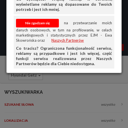
wyświetlane reklamy są dopasowane do Twoich
potrzeb i jest ich mniej.
na przetwarzanie moich
danych osobowych, w tym na profilowanie, w celach
marketingowych i statystycznych przez EJM - Ewa
Skowrońska oraz
Naszych Partnerów
MENU
MOJA AG
OGŁ.
Co tracisz? Ograniczona funkcjonalność serwisu,
reklamy są przypadkowe i jest ich więcej, część
PRZEGLĄD
funkcji serwisu realizowana przez Naszych
Partnerów będzie dla Ciebie niedostępna.
Samochody osobowe
Hyundai
OGŁOSZENIA
Hyundai Getz
OFERTA DLA FIRM
DOŁADUJ KONTO
WYSZUKIWARKA
KOSZYK
SZUKANE SŁOWA
wszystko
HISTORIA
LOKALIZACJA
wszystko