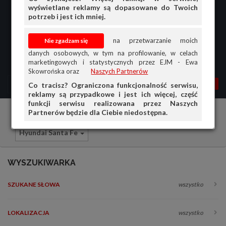
wyświetlane reklamy są dopasowane do Twoich
potrzeb i jest ich mniej.
na przetwarzanie moich
danych osobowych, w tym na profilowanie, w celach
marketingowych i statystycznych przez EJM - Ewa
Skowrońska oraz
Naszych Partnerów
MENU
MOJA AG
OGŁ.
Co tracisz? Ograniczona funkcjonalność serwisu,
reklamy są przypadkowe i jest ich więcej, część
PRZEGLĄD
funkcji serwisu realizowana przez Naszych
Partnerów będzie dla Ciebie niedostępna.
Samochody osobowe
Hyundai
OGŁOSZENIA
Hyundai Santa Fe
OFERTA DLA FIRM
DOŁADUJ KONTO
WYSZUKIWARKA
KOSZYK
SZUKANE SŁOWA
wszystko
HISTORIA
LOKALIZACJA
wszystko