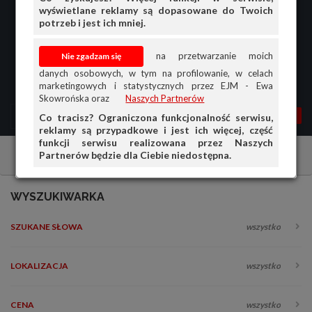
wyświetlane reklamy są dopasowane do Twoich
potrzeb i jest ich mniej.
na przetwarzanie moich
danych osobowych, w tym na profilowanie, w celach
marketingowych i statystycznych przez EJM - Ewa
Skowrońska oraz
Naszych Partnerów
MENU
MOJA AG
OGŁ.
Co tracisz? Ograniczona funkcjonalność serwisu,
reklamy są przypadkowe i jest ich więcej, część
PRZEGLĄD
funkcji serwisu realizowana przez Naszych
Partnerów będzie dla Ciebie niedostępna.
Samochody osobowe
Fiat
Fiat Bravo
OGŁOSZENIA
OFERTA DLA FIRM
WYSZUKIWARKA
DOŁADUJ KONTO
SZUKANE SŁOWA
wszystko
KOSZYK
HISTORIA
LOKALIZACJA
wszystko
CENA
wszystko