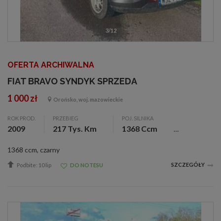
3/12
OFERTA ARCHIWALNA
FIAT BRAVO SYNDYK SPRZEDA
1 000 zł
Orońsko, woj. mazowieckie
ROK PROD.
PRZEBIEG
POJ. SILNIKA
2009
217 Tys. Km
1368 Ccm
1368 ccm, czarny
SZCZEGÓŁY
Podbite: 10 lip
DO NOTESU