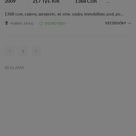
2009
217 Tys. Km
1368 Ccm
1368 ccm, czarny, zarejestr., el. otw. szyby, immobilizer, pod. pow., wspom. kier., INFORMACJA O SPRZEDAŻY SAMOCHODU Syndyk Masy Upadłości Piotra Byczek w postępowaniu upadłościowym o sygn. akt RA1R/GUp-s/104/2025 informuje o sprzedaży z wolnej...
SZCZEGÓŁY
Podbite: 14 maj
DO NOTESU
1
REKLAMA