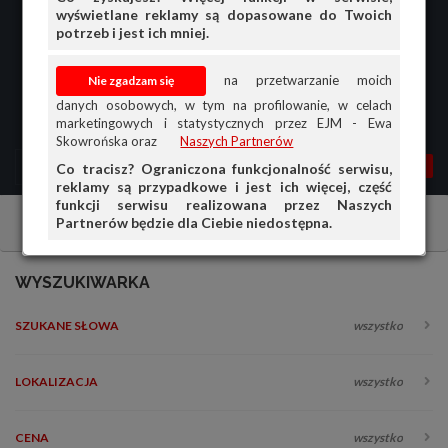
wyświetlane reklamy są dopasowane do Twoich
potrzeb i jest ich mniej.
na przetwarzanie moich
danych osobowych, w tym na profilowanie, w celach
marketingowych i statystycznych przez EJM - Ewa
Skowrońska oraz
Naszych Partnerów
MENU
MOJA AG
OGŁ.
Co tracisz? Ograniczona funkcjonalność serwisu,
reklamy są przypadkowe i jest ich więcej, część
PRZEGLĄD
funkcji serwisu realizowana przez Naszych
Partnerów będzie dla Ciebie niedostępna.
Samochody osobowe
Fiat
Fiat Linea
OGŁOSZENIA
OFERTA DLA FIRM
WYSZUKIWARKA
DOŁADUJ KONTO
SZUKANE SŁOWA
wszystko
KOSZYK
HISTORIA
LOKALIZACJA
wszystko
CENA
wszystko