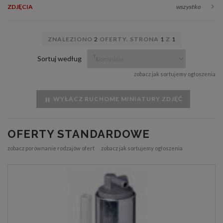
ZDJĘCIA
wszystko
ZNALEZIONO
2
OFERTY. STRONA
1
Z
1
Sortuj według
zobacz jak sortujemy ogłoszenia
WYŁĄCZ RUCHOME MINIATURY ZDJĘĆ
OFERTY STANDARDOWE
zobacz porównanie rodzajów ofert
zobacz jak sortujemy ogłoszenia