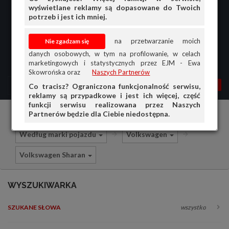
wyświetlane reklamy są dopasowane do Twoich
potrzeb i jest ich mniej.
na przetwarzanie moich
danych osobowych, w tym na profilowanie, w celach
marketingowych i statystycznych przez EJM - Ewa
Skowrońska oraz
Naszych Partnerów
MENU
MOJA AG
OGŁ.
Co tracisz? Ograniczona funkcjonalność serwisu,
reklamy są przypadkowe i jest ich więcej, część
PRZEGLĄD
funkcji serwisu realizowana przez Naszych
Partnerów będzie dla Ciebie niedostępna.
Części i akcesoria samochodowe
OGŁOSZENIA
Według marki pojazdu
Volkswagen
OFERTA DLA FIRM
Volkswagen Sharan
DOŁADUJ KONTO
KOSZYK
WYSZUKIWARKA
HISTORIA
SZUKANE SŁOWA
wszystko