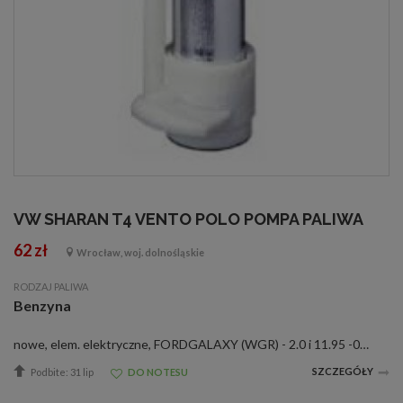
VW SHARAN T4 VENTO POLO POMPA PALIWA
62 zł
Wrocław, woj. dolnośląskie
RODZAJ PALIWA
Benzyna
nowe, elem. elektryczne, FORDGALAXY (WGR) - 2.0 i 11.95 -05.98 GALAXY (WGR) - 2.3 16V 01.97 -05.98 GALAXY (WGR) - 2.8 i V6 11.95-04.00 GALAXY (WGR) - 2.8 i V6 4x4 04.96-04.00 SEATALHAMBRA (7V8, 7V9) - 1.8 T 20V 10.97 -05.98 ALHAMBRA (7V8, 7V9) - 2.0 i ...
SZCZEGÓŁY
Podbite: 31 lip
DO NOTESU