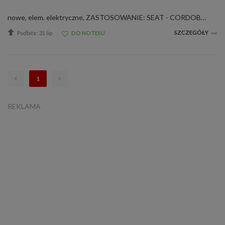
nowe, elem. elektryczne, ZASTOSOWANIE: SEAT - CORDOBA (6K2/C2) - 1.6 i 07.96-06.99SEAT - CORDOBA (6K2/C2) - 1.8 i 02.93-06.99SEAT - IBIZA II (6K1) - 1.0 03.93-09.96 SEAT - IBIZA II (6K1) - 1.4 i 09.93-08.99 SEAT - IBIZA II (6K1) - 1.6 i 04.96-08.99 SEA...
SZCZEGÓŁY
Podbite: 31 lip
DO NOTESU
1
REKLAMA