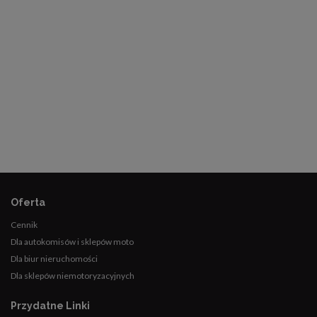
Oferta
Cennik
Dla autokomisów i sklepów moto
Dla biur nieruchomości
Dla sklepów niemotoryzacyjnych
Przydatne Linki