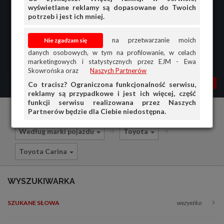
wyświetlane reklamy są dopasowane do Twoich
potrzeb i jest ich mniej.
na przetwarzanie moich
danych osobowych, w tym na profilowanie, w celach
marketingowych i statystycznych przez EJM - Ewa
Skowrońska oraz
Naszych Partnerów
MENU
MOJA AG
OGŁ.
Co tracisz? Ograniczona funkcjonalność serwisu,
reklamy są przypadkowe i jest ich więcej, część
PRZEGLĄD
funkcji serwisu realizowana przez Naszych
Partnerów będzie dla Ciebie niedostępna.
Części i akcesoria samochodowe
OGŁOSZENIA
Według marki pojazdu
Toyota
OFERTA DLA FIRM
Toyota Carina
DOŁADUJ KONTO
KOSZYK
WYSZUKIWARKA
HISTORIA
SZUKANE SŁOWA
wszystko