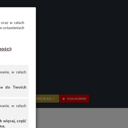
 oraz w celach
w ustawieniach
ności
)
anie, w celach
ane do Twoich
MOJA AG
OGŁOSZENIE
anie, w celach
PRZEGLĄD
OGŁOSZENIA
 więcej, część
na.