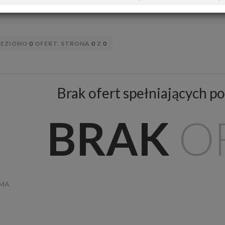
LEZIONO
0
OFERT. STRONA
0
Z
0
Brak ofert spełniających po
BRAK
O
AMA