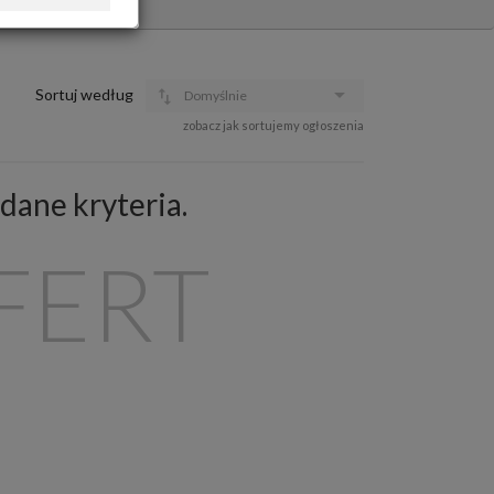
OFERTA DLA FIRM
DOŁADUJ KONTO
KOSZYK
Sortuj według
Domyślnie
HISTORIA
zobacz jak sortujemy ogłoszenia
dane kryteria.
FERT