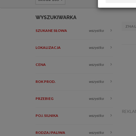
WYSZUKIWARKA
ZNA
SZUKANE SŁOWA
wszystko
LOKALIZACJA
wszystko
CENA
wszystko
ROK PROD.
wszystko
PRZEBIEG
wszystko
REKL
POJ. SILNIKA
wszystko
RODZAJ PALIWA
wszystko