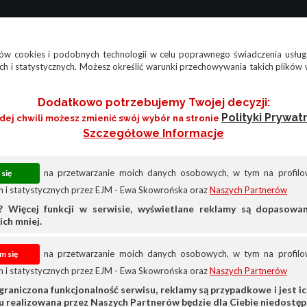
w cookies i podobnych technologii w celu poprawnego świadczenia usług
h i statystycznych. Możesz określić warunki przechowywania takich plików 
Dodatkowo potrzebujemy Twojej decyzji:
Polityki Prywat
żdej chwili możesz zmienić swój wybór na stronie
Szczegółowe Informacje
na przetwarzanie moich danych osobowych, w tym na profilow
 i statystycznych przez EJM - Ewa Skowrońska oraz
Naszych Partnerów
? Więcej funkcji w serwisie, wyświetlane reklamy są dopasow
ich mniej.
na przetwarzanie moich danych osobowych, w tym na profilow
 i statystycznych przez EJM - Ewa Skowrońska oraz
Naszych Partnerów
hodowe
Według marki pojazdu
Skoda
graniczona funkcjonalność serwisu, reklamy są przypadkowe i jest ich
su realizowana przez Naszych Partnerów będzie dla Ciebie niedostęp