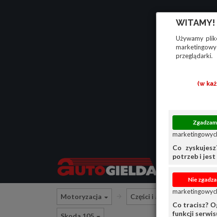
WITAMY!
Używamy plikó
marketingowyc
przeglądarki.
(w ka
marketingowych
Co zyskujesz
potrzeb i jest 
marketingowych
Motoryzacja
Części i akcesoria samoc
Co tracisz? O
funkcji serwi
Skoda 105