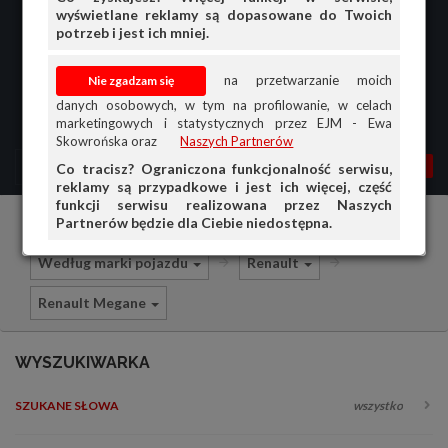
wyświetlane reklamy są dopasowane do Twoich
potrzeb i jest ich mniej.
na przetwarzanie moich
danych osobowych, w tym na profilowanie, w celach
marketingowych i statystycznych przez EJM - Ewa
Skowrońska oraz
Naszych Partnerów
MENU
MOJA AG
OGŁ.
Co tracisz? Ograniczona funkcjonalność serwisu,
reklamy są przypadkowe i jest ich więcej, część
PRZEGLĄD
funkcji serwisu realizowana przez Naszych
Partnerów będzie dla Ciebie niedostępna.
Części i akcesoria samochodowe
OGŁOSZENIA
Według marki pojazdu
Renault
OFERTA DLA FIRM
Renault Megane
DOŁADUJ KONTO
KOSZYK
WYSZUKIWARKA
HISTORIA
SZUKANE SŁOWA
wszystko