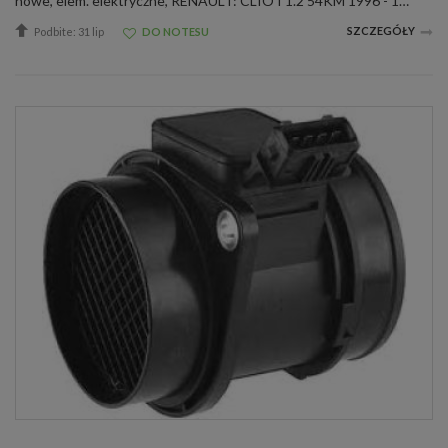
nowe, elem. elektryczne, RENAULT: CLIO I 1.2 54KM 1996 - 1999 CLIO I 1.2 58KM 1996 - 1999 CLIO I 1.4 80KM 1991 - 1999 CLIO I 1.4 79KM 1991 - 1999 LAGUNA 1.8 16V 120KM 1999 - 2001 LAGUNA 1.8 90KM 1995 - 2001 LAGUNA 2.0 113KM 1995 - 2001 LAGUNA 2.0 16V 1...
SZCZEGÓŁY
Podbite: 31 lip
DO NOTESU