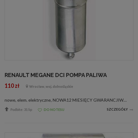
RENAULT MEGANE DCI POMPA PALIWA
110 zł
Wrocław, woj. dolnośląskie
nowe, elem. elektryczne, NOWA12 MIESIĘCY GWARANCJIWSZYSTKIE SILNIKI 1.9 dCIPOMPA ODPOWIADA NUMEROM ORYGINAŁU :BOSCH 0580464076 0580464089RENAULT 7700426361 8200639432DANE TECHNICZNE :ŚREDNICA 52 mmCIŚNIENIE 1,5 bar ZASTOSOWANIE W SAMOCHODACH MARKI RENA...
SZCZEGÓŁY
Podbite: 31 lip
DO NOTESU