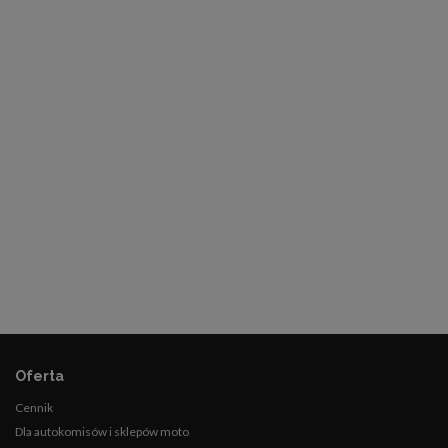
Oferta
Cennik
Dla autokomisów i sklepów moto