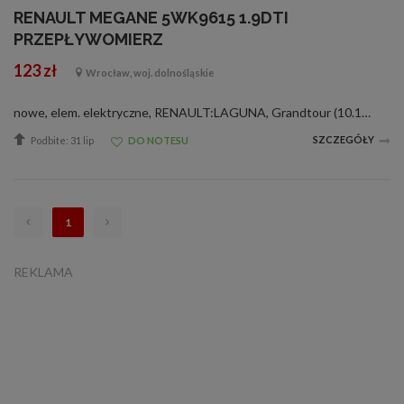
RENAULT MEGANE 5WK9615 1.9DTI
PRZEPŁYWOMIERZ
123 zł
Wrocław, woj. dolnośląskie
nowe, elem. elektryczne, RENAULT:LAGUNA, Grandtour (10.1997 - 03.2001) - 1.9dTiSilnik: F9Q 710; F9Q 716MEGANE (03.1997 - 02.2001) - 1.9dTiSilnik: F9Q 730; F9Q 731; F9Q 734; F9Q 736MEGANE I (03.1997 - 02.2001) - 1.9dTiSilnik: F9Q 730; F9Q 731; F9Q 734; ...
SZCZEGÓŁY
Podbite: 31 lip
DO NOTESU
1
REKLAMA