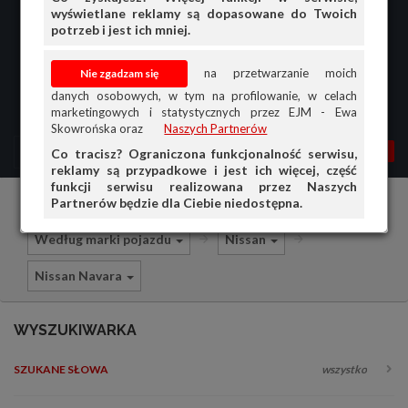
wyświetlane reklamy są dopasowane do Twoich
potrzeb i jest ich mniej.
na przetwarzanie moich
danych osobowych, w tym na profilowanie, w celach
marketingowych i statystycznych przez EJM - Ewa
Skowrońska oraz
Naszych Partnerów
MENU
MOJA AG
OGŁ.
Co tracisz? Ograniczona funkcjonalność serwisu,
reklamy są przypadkowe i jest ich więcej, część
PRZEGLĄD
funkcji serwisu realizowana przez Naszych
Partnerów będzie dla Ciebie niedostępna.
Części i akcesoria samochodowe
OGŁOSZENIA
Według marki pojazdu
Nissan
OFERTA DLA FIRM
Nissan Navara
DOŁADUJ KONTO
KOSZYK
WYSZUKIWARKA
HISTORIA
SZUKANE SŁOWA
wszystko