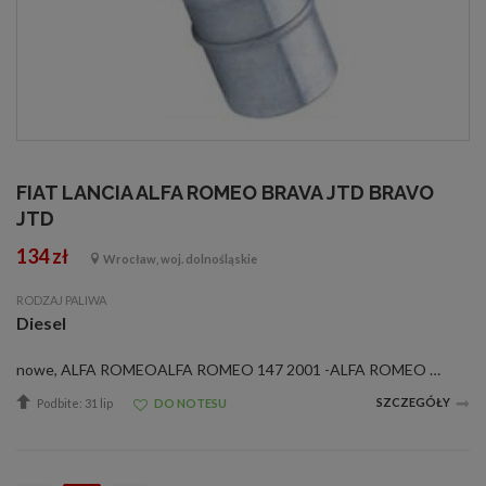
FIAT LANCIA ALFA ROMEO BRAVA JTD BRAVO
JTD
134 zł
Wrocław, woj. dolnośląskie
RODZAJ PALIWA
Diesel
nowe, ALFA ROMEOALFA ROMEO 147 2001 -ALFA ROMEO 147 1.9 JTD 74KW 101KMALFA ROMEO 147 1.9 JTD 85KW 115KMALFA ROMEO 156 1997 - 2000ALFA ROMEO 156 1.9 JTD 77KW 105KMALFA ROMEO 156 2.4 JTD 100KW 136KMALFA ROMEO 166 2000 -ALFA ROMEO 166 2.4 JTD 103KW 140KMA...
SZCZEGÓŁY
Podbite: 31 lip
DO NOTESU