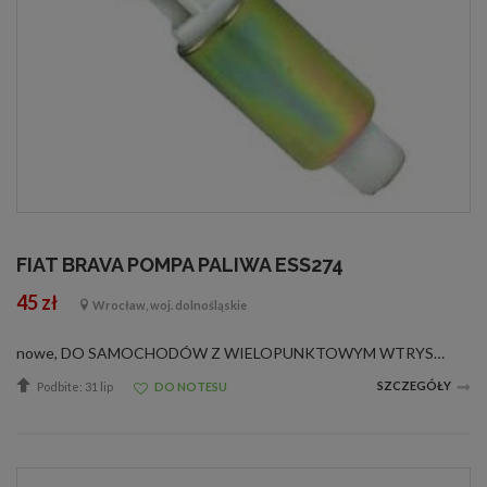
FIAT BRAVA POMPA PALIWA ESS274
45 zł
Wrocław, woj. dolnośląskie
nowe, DO SAMOCHODÓW Z WIELOPUNKTOWYM WTRYSKIEM PALIWA MARKI:FIAT FIAT BARCHETTA 1.8 16V 04.1995 - &gt;FIAT BRAVA 1.8 GT 16V 10.1995 - 10.2001FIAT BRAVO 1.6 16V 10.1995 - 10.2001FIAT BRAVO 1.8 GT 10.1995 - 10.2001FIAT MAREA sedan / kombi 1.6 16V 09.1996...
SZCZEGÓŁY
Podbite: 31 lip
DO NOTESU