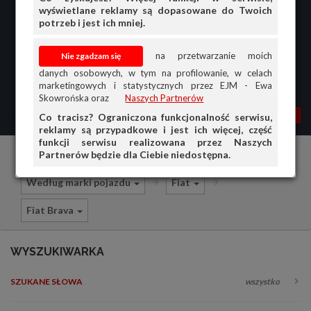
wyświetlane reklamy są dopasowane do Twoich
potrzeb i jest ich mniej.
na przetwarzanie moich
danych osobowych, w tym na profilowanie, w celach
marketingowych i statystycznych przez EJM - Ewa
Skowrońska oraz
Naszych Partnerów
MENU
MOJA AG
OGŁ.
Co tracisz? Ograniczona funkcjonalność serwisu,
reklamy są przypadkowe i jest ich więcej, część
PRZEGLĄD
funkcji serwisu realizowana przez Naszych
Partnerów będzie dla Ciebie niedostępna.
Części i akcesoria samochodowe
OGŁOSZENIA
Według marki pojazdu
Fiat
OFERTA DLA FIRM
Fiat Brava
DOŁADUJ KONTO
KOSZYK
WYSZUKIWARKA
HISTORIA
SZUKANE SŁOWA
wszystko