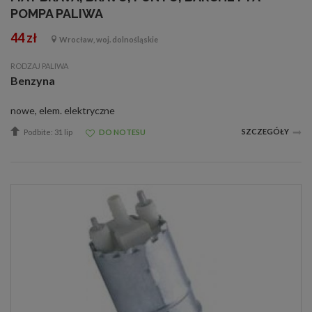
POMPA PALIWA
44 zł
Wrocław, woj. dolnośląskie
RODZAJ PALIWA
Benzyna
nowe, elem. elektryczne
SZCZEGÓŁY
Podbite: 31 lip
DO NOTESU