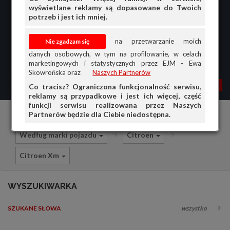
wyświetlane reklamy są dopasowane do Twoich
potrzeb i jest ich mniej.
na przetwarzanie moich
danych osobowych, w tym na profilowanie, w celach
marketingowych i statystycznych przez EJM - Ewa
Skowrońska oraz
Naszych Partnerów
MENU
MOJA AG
OGŁ.
Co tracisz? Ograniczona funkcjonalność serwisu,
reklamy są przypadkowe i jest ich więcej, część
PRZEGLĄD
funkcji serwisu realizowana przez Naszych
Partnerów będzie dla Ciebie niedostępna.
Części i akcesoria samochodowe
OGŁOSZENIA
Według marki pojazdu
Citroen
OFERTA DLA FIRM
Citroen Xm
DOŁADUJ KONTO
KOSZYK
WYSZUKIWARKA
HISTORIA
SZUKANE SŁOWA
wszystko