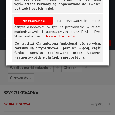
wyświetlane reklamy są dopasowane do Twoich
potrzeb i jest ich mniej.
na przetwarzanie moich
danych osobowych, w tym na profilowanie, w celach
marketingowych i statystycznych przez EJM - Ewa
Skowrońska oraz
Naszych Partnerów
MENU
MOJA AG
OGŁ.
Co tracisz? Ograniczona funkcjonalność serwisu,
reklamy są przypadkowe i jest ich więcej, część
PRZEGLĄD
funkcji serwisu realizowana przez Naszych
Partnerów będzie dla Ciebie niedostępna.
Części i akcesoria samochodowe
OGŁOSZENIA
Według marki pojazdu
Citroen
OFERTA DLA FIRM
Citroen Ax
DOŁADUJ KONTO
KOSZYK
WYSZUKIWARKA
HISTORIA
SZUKANE SŁOWA
wszystko