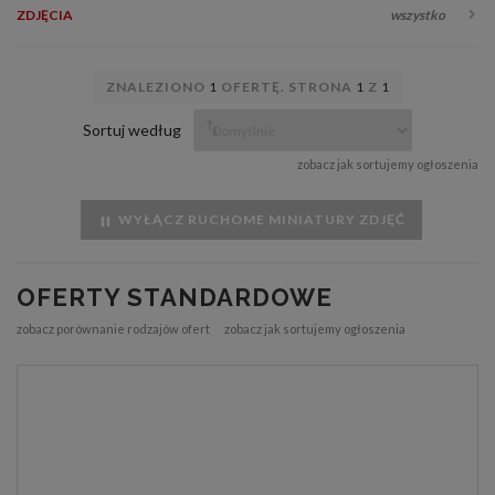
ZDJĘCIA
wszystko
ZNALEZIONO
1
OFERTĘ. STRONA
1
Z
1
Sortuj według
zobacz jak sortujemy ogłoszenia
WYŁĄCZ RUCHOME MINIATURY ZDJĘĆ
OFERTY STANDARDOWE
zobacz porównanie rodzajów ofert
zobacz jak sortujemy ogłoszenia