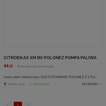
CITROEN AX XM BX POLONEZ POMPA PALIWA
44 zł
Wrocław, woj. dolnośląskie
nowe, elem. elektryczne, ZASTOSOWANIE:POLONEZ Z 1 PUNKTOWYMWTRYSKIEM BOSCHCITROEN:NR. ORYGINAŁU:1450-91; 1455-08; 34 023 301; 96 007 671CITROEN AX (ZA-_) 10 50 PS 07.92-12.98CITROEN AX (ZA-_) 10 45 PS 07.86-12.98CITROEN AX (ZA-_) 11 60 PS 10.89-12.97CI...
SZCZEGÓŁY
Podbite: 31 lip
DO NOTESU
1