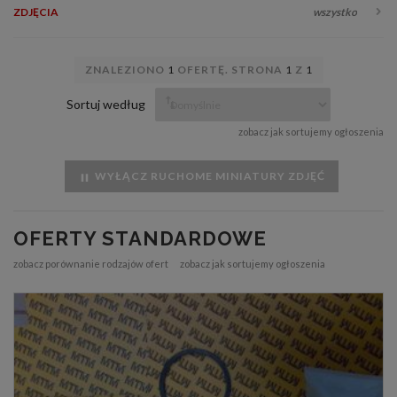
ZDJĘCIA
wszystko
ZNALEZIONO
1
OFERTĘ. STRONA
1
Z
1
Sortuj według
zobacz jak sortujemy ogłoszenia
WYŁĄCZ RUCHOME MINIATURY ZDJĘĆ
OFERTY STANDARDOWE
zobacz porównanie rodzajów ofert
zobacz jak sortujemy ogłoszenia