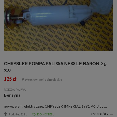
CHRYSLER POMPA PALIWA NEW LE BARON 2.5
3.0
125 zł
Wrocław, woj. dolnośląskie
RODZAJ PALIWA
Benzyna
nowe, elem. elektryczne, CHRYSLER IMPERIAL 1991 V6-3.3L CHRYSLER IMPERIAL 93-91 V6-3.8L CHRYSLER LEBARON 93-91 L4-2.5L CHRYSLER LEBARON 95-91 V6-3.0L CHRYSLER NEW YORKER 93-91 V6-3.3L CHRYSLER NEW YORKER 93-91 V6-3.8L CHRYSLER TC MASERATI 1991 V6-3.0L ...
SZCZEGÓŁY
Podbite: 31 lip
DO NOTESU