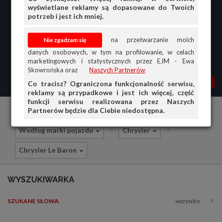
wyświetlane reklamy są dopasowane do Twoich
potrzeb i jest ich mniej.
na przetwarzanie moich
danych osobowych, w tym na profilowanie, w celach
marketingowych i statystycznych przez EJM - Ewa
Skowrońska oraz
Naszych Partnerów
MENU
MOJA AG
OGŁ.
Co tracisz? Ograniczona funkcjonalność serwisu,
reklamy są przypadkowe i jest ich więcej, część
PRZEGLĄD
funkcji serwisu realizowana przez Naszych
Partnerów będzie dla Ciebie niedostępna.
Części i akcesoria samochodowe
OGŁOSZENIA
Według marki pojazdu
Chrysler
OFERTA DLA FIRM
Chrysler Le Baron
DOŁADUJ KONTO
KOSZYK
WYSZUKIWARKA
HISTORIA
SZUKANE SŁOWA
wszystko