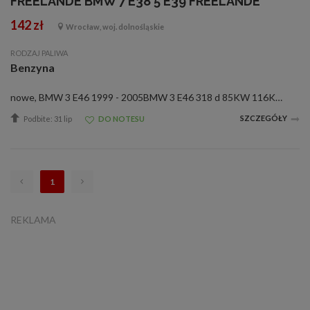
FREELANDE BMW 7 E38 5 E39 FREELANDE
142 zł
Wrocław, woj. dolnośląskie
RODZAJ PALIWA
Benzyna
nowe, BMW 3 E46 1999 - 2005BMW 3 E46 318 d 85KW 116KMBMW 3 E46 320 d 100KW 136KMBMW 3 E46 320 d 110KW 150KMBMW 3 E46 330 d 135KW 184KMBMW 3 E46 330 Xd 135KW 184KMBMW 3 E46 330 d 150KW 204KMBMW 3 E46 330 Xd 150KW 204KMBMW 3 E46 KOMBI 1999 - 2005BMW 3 E4...
SZCZEGÓŁY
Podbite: 31 lip
DO NOTESU
1
REKLAMA