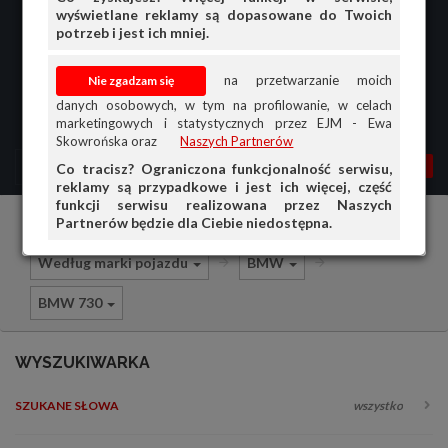
wyświetlane reklamy są dopasowane do Twoich
potrzeb i jest ich mniej.
na przetwarzanie moich
danych osobowych, w tym na profilowanie, w celach
marketingowych i statystycznych przez EJM - Ewa
Skowrońska oraz
Naszych Partnerów
MENU
MOJA AG
OGŁ.
Co tracisz? Ograniczona funkcjonalność serwisu,
reklamy są przypadkowe i jest ich więcej, część
PRZEGLĄD
funkcji serwisu realizowana przez Naszych
Partnerów będzie dla Ciebie niedostępna.
Części i akcesoria samochodowe
OGŁOSZENIA
Według marki pojazdu
BMW
OFERTA DLA FIRM
BMW 730
DOŁADUJ KONTO
KOSZYK
WYSZUKIWARKA
HISTORIA
SZUKANE SŁOWA
wszystko