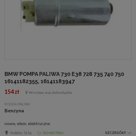
BMW POMPA PALIWA 730 E38 728 735 740 750
16141182355, 16141183947
154 zł
Wrocław, woj. dolnośląskie
RODZAJ PALIWA
Benzyna
nowe, elem. elektryczne
SZCZEGÓŁY
Podbite: 31 lip
DO NOTESU