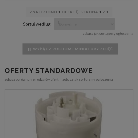
ZNALEZIONO
1
OFERTĘ. STRONA
1
Z
1
Sortuj według
zobacz jak sortujemy ogłoszenia
WYŁĄCZ RUCHOME MINIATURY ZDJĘĆ
OFERTY STANDARDOWE
zobacz porównanie rodzajów ofert
zobacz jak sortujemy ogłoszenia