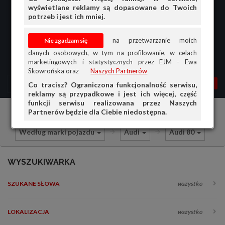
wyświetlane reklamy są dopasowane do Twoich
potrzeb i jest ich mniej.
na przetwarzanie moich
danych osobowych, w tym na profilowanie, w celach
marketingowych i statystycznych przez EJM - Ewa
Skowrońska oraz
Naszych Partnerów
MENU
MOJA AG
OGŁ.
Co tracisz? Ograniczona funkcjonalność serwisu,
reklamy są przypadkowe i jest ich więcej, część
PRZEGLĄD
funkcji serwisu realizowana przez Naszych
Partnerów będzie dla Ciebie niedostępna.
Części i akcesoria samochodowe
OGŁOSZENIA
Według marki pojazdu
Audi
Audi 80
OFERTA DLA FIRM
DOŁADUJ KONTO
WYSZUKIWARKA
KOSZYK
SZUKANE SŁOWA
wszystko
HISTORIA
LOKALIZACJA
wszystko