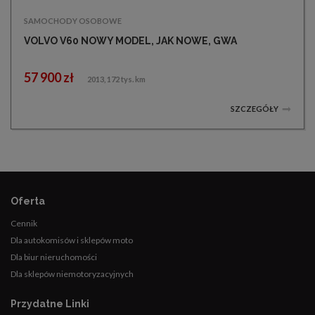
SAMOCHODY OSOBOWE
VOLVO V60 NOWY MODEL, JAK NOWE, GWA
57 900 zł
2013, 172 tys. km
SZCZEGÓŁY
Oferta
Cennik
Dla autokomisów i sklepów moto
Dla biur nieruchomości
Dla sklepów niemotoryzacyjnych
Przydatne Linki