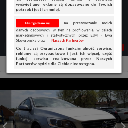
wyświetlane reklamy są dopasowane do Twoich
potrzeb i jest ich mniej.
na przetwarzanie moich
danych osobowych, w tym na profilowanie, w celach
marketingowych i statystycznych przez EJM - Ewa
Skowrońska oraz
Naszych Partnerów
MENU
MOJA AG
OGŁ.
Co tracisz? Ograniczona funkcjonalność serwisu,
reklamy są przypadkowe i jest ich więcej, część
PRZEGLĄD
funkcji serwisu realizowana przez Naszych
Partnerów będzie dla Ciebie niedostępna.
Samochody osobowe
Volvo
Inne
OGŁOSZENIA
OFERTA DLA FIRM
DOŁADUJ KONTO
KOSZYK
HISTORIA