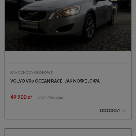
SAMOCHODY OSOBOWE
VOLVO V60 OCEAN RACE ,JAK NOWE ,GWA
49 900 zł
2012, 175 tys. km
SZCZEGÓŁY