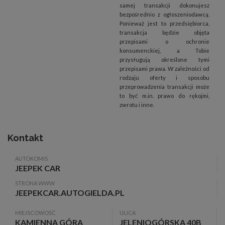
samej transakcji dokonujesz
bezpośrednio z ogłoszeniodawcą.
Ponieważ jest to przedsiębiorca,
transakcja będzie objęta
przepisami o ochronie
konsumenckiej, a Tobie
przysługują określone tymi
przepisami prawa. W zależności od
rodzaju oferty i sposobu
przeprowadzenia transakcji może
to być m.in. prawo do rękojmi,
zwrotu i inne.
Kontakt
AUTOKOMIS
JEEPEK CAR
STRONA WWW
JEEPEKCAR.AUTOGIELDA.PL
MIEJSCOWOŚĆ
ULICA
KAMIENNA GÓRA
JELENIOGÓRSKA 40B