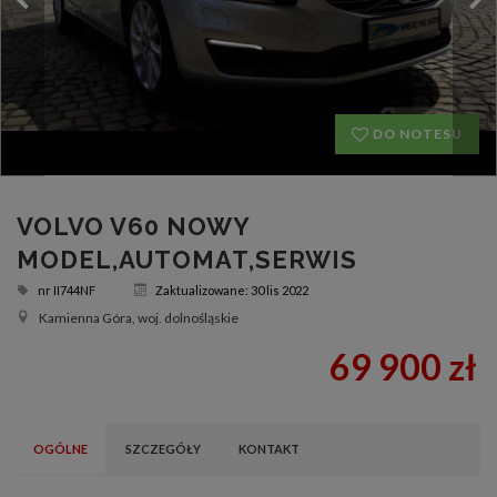
DO NOTESU
VOLVO V60 NOWY
MODEL,AUTOMAT,SERWIS
nr
II744NF
Zaktualizowane: 30 lis 2022
Kamienna Góra, woj. dolnośląskie
69 900 zł
OGÓLNE
SZCZEGÓŁY
KONTAKT