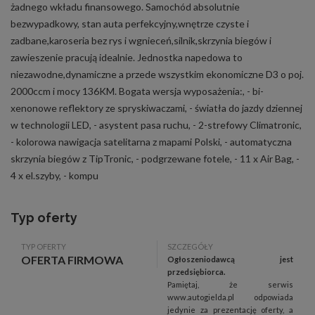
żadnego wkładu finansowego. Samochód absolutnie
bezwypadkowy, stan auta perfekcyjny,wnętrze czyste i
zadbane,karoseria bez rys i wgnieceń,silnik,skrzynia biegów i
zawieszenie pracują idealnie. Jednostka napedowa to
niezawodne,dynamiczne a przede wszystkim ekonomiczne D3 o poj.
2000ccm i mocy 136KM. Bogata wersja wyposażenia:, - bi-
xenonowe reflektory ze spryskiwaczami, - światła do jazdy dziennej
w technologii LED, - asystent pasa ruchu, - 2-strefowy Climatronic,
- kolorowa nawigacja satelitarna z mapami Polski, - automatyczna
skrzynia biegów z TipTronic, - podgrzewane fotele, - 11 x Air Bag, -
4 x el.szyby, - kompu
Typ oferty
TYP OFERTY
SZCZEGÓŁY
OFERTA FIRMOWA
Ogłoszeniodawcą jest
przedsiębiorca.
Pamiętaj, że serwis
www.autogielda.pl odpowiada
jedynie za prezentację oferty, a