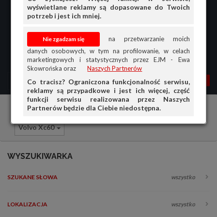
wyświetlane reklamy są dopasowane do Twoich
potrzeb i jest ich mniej.
na przetwarzanie moich
danych osobowych, w tym na profilowanie, w celach
marketingowych i statystycznych przez EJM - Ewa
Skowrońska oraz
Naszych Partnerów
MENU
MOJA AG
OGŁ.
Co tracisz? Ograniczona funkcjonalność serwisu,
reklamy są przypadkowe i jest ich więcej, część
PRZEGLĄD
funkcji serwisu realizowana przez Naszych
Partnerów będzie dla Ciebie niedostępna.
Samochody osobowe
Volvo
OGŁOSZENIA
Volvo Xc60
OFERTA DLA FIRM
DOŁADUJ KONTO
WYSZUKIWARKA
KOSZYK
SZUKANE SŁOWA
wszystko
HISTORIA
LOKALIZACJA
wszystko