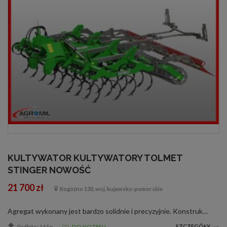
KULTYWATOR KULTYWATORY TOLMET
STINGER NOWOŚĆ
21 700 zł
Rogóźno 130, woj. kujawsko-pomorskie
Agregat wykonany jest bardzo solidnie i precyzyjnie. Konstrukcja ramy jest śrutowana i malowana farbą dwuskładnikową poliuretanową w komorze lakierniczej. Pozostałe elementy są metalizowane cynkiem metodą napylania. Wyposażenie standardowe: s...
SZCZEGÓŁY
Podbite: 14 lip
DO NOTESU