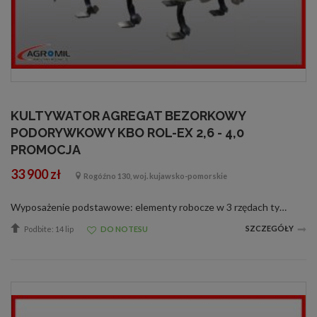
KULTYWATOR AGREGAT BEZORKOWY
PODORYWKOWY KBO ROL-EX 2,6 - 4,0
PROMOCJA
33 900 zł
Rogóźno 130, woj. kujawsko-pomorskie
Wyposażenie podstawowe: elementy robocze w 3 rzędach typu Horsch lub Delta Flex rząd talerzy zagarniających śr.510 mm z piastą bezobsługową wał rurowy lub strunowy śr.500mm do wyboru łożyska bezobsługowe hydrauliczna regulacja głębokośc...
SZCZEGÓŁY
Podbite: 14 lip
DO NOTESU