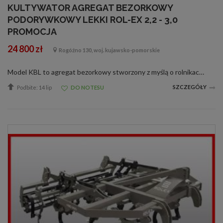
KULTYWATOR AGREGAT BEZORKOWY
PODORYWKOWY LEKKI ROL-EX 2,2 - 3,0
PROMOCJA
24 800 zł
Rogóźno 130, woj. kujawsko-pomorskie
Model KBL to agregat bezorkowy stworzony z myślą o rolnikach, którzy zależy na szybkim i efektywnym pokryciu pola. Idealnie sprawdza się zarówno na ściernisku, jak i w uprawach poplonu, przy głębokości roboczej do 30 cm. Solidna rama o profil...
SZCZEGÓŁY
Podbite: 14 lip
DO NOTESU