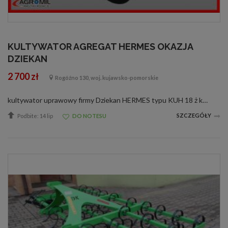
KULTYWATOR AGREGAT HERMES OKAZJA
DZIEKAN
2 700 zł
Rogóźno 130, woj. kujawsko-pomorskie
kultywator uprawowy firmy Dziekan HERMES typu KUH 18 ż kultywator uprawowy firmy Dziekan HERMES typu KUH 18 ż
SZCZEGÓŁY
Podbite: 14 lip
DO NOTESU