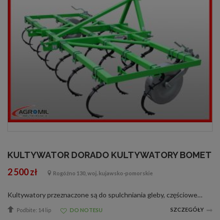
KULTYWATOR DORADO KULTYWATORY BOMET
2 500 zł
Rogóźno 130, woj. kujawsko-pomorskie
Kultywatory przeznaczone są do spulchniania gleby, częściowego kruszenia brył, niszczenia chwastów i rozłogów perzu oraz mieszania nawozów mineralnych z glebą. Kultywatory zalecane są również do użycia na ścierniskach w celu przerwania pa...
SZCZEGÓŁY
Podbite: 14 lip
DO NOTESU