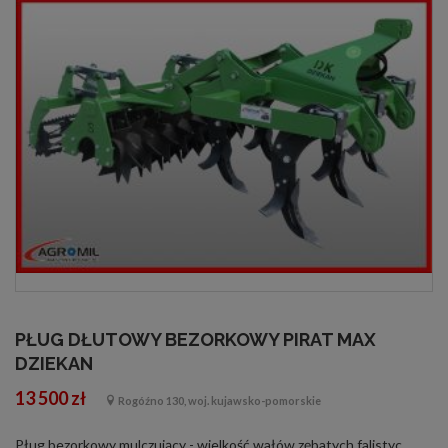
PŁUG DŁUTOWY BEZORKOWY PIRAT MAX
DZIEKAN
13 500 zł
Rogóźno 130, woj. kujawsko-pomorskie
Pług bezorkowy mulczujący - wielkość wałów zębatych falistych śr.530 przód; śr.460 tył i strunowy zębaty śr.320 Dane techniczne: - symbol PDBP18K2F2Z - głębokość pracy do 40 cm - szerokość robocza 1,8 m - ilość zębów 5 - masa 9...