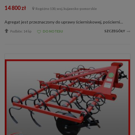
14 800 zł
Rogóźno 130, woj. kujawsko-pomorskie
Agregat jest przeznaczony do uprawy ścierniskowej, pościerniskowej oraz uprawy przedsiewnej. Wyposażony jest on w mocne zęby robocze typu NON- STOP o przekroju 25 x 25 mm mocowane na 3- belkowej ramie zakończone redlicą prostą obracalną lub gę...
SZCZEGÓŁY
Podbite: 14 lip
DO NOTESU