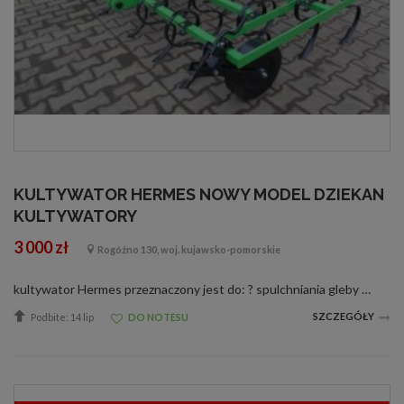
KULTYWATOR HERMES NOWY MODEL DZIEKAN
KULTYWATORY
3 000 zł
Rogóźno 130, woj. kujawsko-pomorskie
kultywator Hermes przeznaczony jest do: ? spulchniania gleby ? wyciągania chwastów rozłogowych ? niszczenia chwastów nasiennych ? kultywatorowania ściernisk ? przygotowania gleby pod siew ? uprawy zelżałych i zaoranych na zimę gleb. Nadaje si
SZCZEGÓŁY
Podbite: 14 lip
DO NOTESU