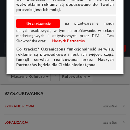
wyświetlane reklamy są dopasowane do Twoich
potrzeb i jest ich mniej.
na przetwarzanie moich
danych osobowych, w tym na profilowanie, w celach
marketingowych i statystycznych przez EJM - Ewa
Skowrońska oraz
Naszych Partnerów
MENU
MOJA AG
OGŁ.
Co tracisz? Ograniczona funkcjonalność serwisu,
reklamy są przypadkowe i jest ich więcej, część
PRZEGLĄD
funkcji serwisu realizowana przez Naszych
Partnerów będzie dla Ciebie niedostępna.
Ciągniki i maszyny rolnicze
Sprzedam
OGŁOSZENIA
Maszyny Rolnicze
Kultywatory
OFERTA DLA FIRM
DOŁADUJ KONTO
WYSZUKIWARKA
KOSZYK
SZUKANE SŁOWA
wszystko
HISTORIA
LOKALIZACJA
wszystko