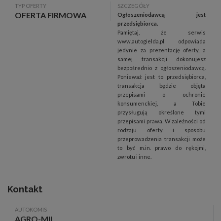
TYP OFERTY
SZCZEGÓŁY
OFERTA FIRMOWA
Ogłoszeniodawcą jest
przedsiębiorca.
Pamiętaj, że serwis
www.autogielda.pl odpowiada
jedynie za prezentację oferty, a
samej transakcji dokonujesz
bezpośrednio z ogłoszeniodawcą.
Ponieważ jest to przedsiębiorca,
transakcja będzie objęta
przepisami o ochronie
konsumenckiej, a Tobie
przysługują określone tymi
przepisami prawa. W zależności od
rodzaju oferty i sposobu
przeprowadzenia transakcji może
to być m.in. prawo do rękojmi,
zwrotu i inne.
Kontakt
AUTOKOMIS
AGRO-MIL