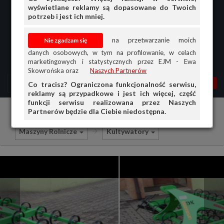
wyświetlane reklamy są dopasowane do Twoich
potrzeb i jest ich mniej.
na przetwarzanie moich
danych osobowych, w tym na profilowanie, w celach
marketingowych i statystycznych przez EJM - Ewa
Skowrońska oraz
Naszych Partnerów
MENU
MOJA AG
OGŁ.
Co tracisz? Ograniczona funkcjonalność serwisu,
reklamy są przypadkowe i jest ich więcej, część
PRZEGLĄD
funkcji serwisu realizowana przez Naszych
Partnerów będzie dla Ciebie niedostępna.
Ciągniki i maszyny rolnicze
Sprzedam
OGŁOSZENIA
Maszyny Rolnicze
Kultywatory
OFERTA DLA FIRM
DOŁADUJ KONTO
KOSZYK
HISTORIA