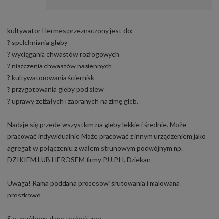
kultywator Hermes przeznaczony jest do:
? spulchniania gleby
? wyciągania chwastów rozłogowych
? niszczenia chwastów nasiennych
? kultywatorowania ściernisk
? przygotowania gleby pod siew
? uprawy zelżałych i zaoranych na zimę gleb.
Nadaje się przede wszystkim na gleby lekkie i średnie. Może
pracować indywidualnie Może pracować z innym urządzeniem jako
agregat w połączeniu z wałem strunowym podwójnym np.
DZIKIEM LUB HEROSEM firmy P.U.P.H. Dziekan
Uwaga! Rama poddana procesowi śrutowania i malowana
proszkowo.
Szczegółowe dane techniczne: