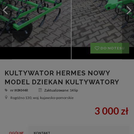
DO NOTESU
KULTYWATOR HERMES NOWY
MODEL DZIEKAN KULTYWATORY
nr
IK8KM4R
Zaktualizowane: 14 lip
Rogóźno 130, woj. kujawsko-pomorskie
3 000 zł
OGÓLNE
KONTAKT