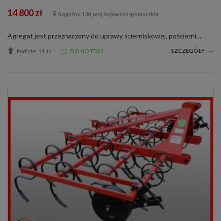
14 800 zł
Rogóźno 130, woj. kujawsko-pomorskie
Agregat jest przeznaczony do uprawy ścierniskowej, pościerniskowej oraz uprawy przedsiewnej. Wyposażony jest on w mocne zęby robocze typu NON- STOP o przekroju 25 x 25 mm mocowane na 3- belkowej ramie zakończone redlicą prostą obracalną lub gę...
SZCZEGÓŁY
Podbite: 14 lip
DO NOTESU