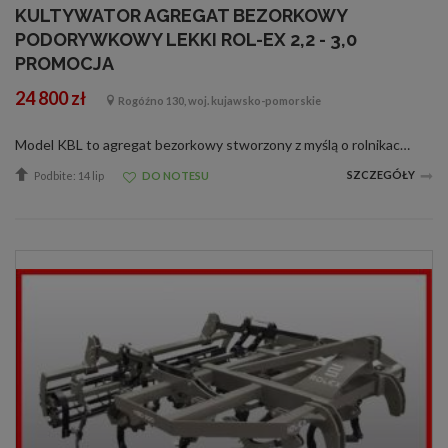
KULTYWATOR AGREGAT BEZORKOWY
PODORYWKOWY LEKKI ROL-EX 2,2 - 3,0
PROMOCJA
24 800 zł
Rogóźno 130, woj. kujawsko-pomorskie
Model KBL to agregat bezorkowy stworzony z myślą o rolnikach, którzy zależy na szybkim i efektywnym pokryciu pola. Idealnie sprawdza się zarówno na ściernisku, jak i w uprawach poplonu, przy głębokości roboczej do 30 cm. Solidna rama o profil...
SZCZEGÓŁY
Podbite: 14 lip
DO NOTESU