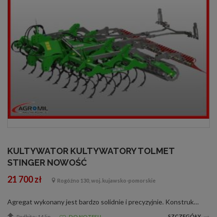
KULTYWATOR KULTYWATORY TOLMET
STINGER NOWOŚĆ
21 700 zł
Rogóźno 130, woj. kujawsko-pomorskie
Agregat wykonany jest bardzo solidnie i precyzyjnie. Konstrukcja ramy jest śrutowana i malowana farbą dwuskładnikową poliuretanową w komorze lakierniczej. Pozostałe elementy są metalizowane cynkiem metodą napylania. Wyposażenie standardowe: s...
SZCZEGÓŁY
Podbite: 14 lip
DO NOTESU