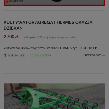
KULTYWATOR AGREGAT HERMES OKAZJA
DZIEKAN
2 700 zł
Rogóźno 130, woj. kujawsko-pomorskie
kultywator uprawowy firmy Dziekan HERMES typu KUH 18 ż kultywator uprawowy firmy Dziekan HERMES typu KUH 18 ż
SZCZEGÓŁY
Podbite: 14 lip
DO NOTESU