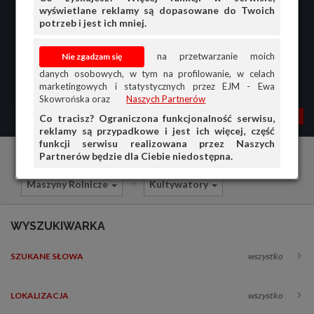
wyświetlane reklamy są dopasowane do Twoich
potrzeb i jest ich mniej.
na przetwarzanie moich
danych osobowych, w tym na profilowanie, w celach
marketingowych i statystycznych przez EJM - Ewa
Skowrońska oraz
Naszych Partnerów
MENU
MOJA AG
OGŁ.
Co tracisz? Ograniczona funkcjonalność serwisu,
reklamy są przypadkowe i jest ich więcej, część
PRZEGLĄD
funkcji serwisu realizowana przez Naszych
Partnerów będzie dla Ciebie niedostępna.
Ciągniki i maszyny rolnicze
Sprzedam
OGŁOSZENIA
Maszyny Rolnicze
Kultywatory
OFERTA DLA FIRM
DOŁADUJ KONTO
WYSZUKIWARKA
KOSZYK
SZUKANE SŁOWA
wszystko
HISTORIA
LOKALIZACJA
wszystko