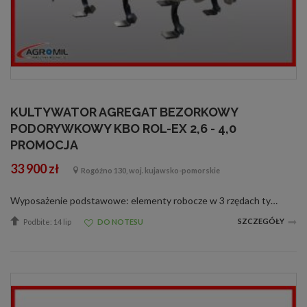
KULTYWATOR AGREGAT BEZORKOWY
PODORYWKOWY KBO ROL-EX 2,6 - 4,0
PROMOCJA
33 900 zł
Rogóźno 130, woj. kujawsko-pomorskie
Wyposażenie podstawowe: elementy robocze w 3 rzędach typu Horsch lub Delta Flex rząd talerzy zagarniających śr.510 mm z piastą bezobsługową wał rurowy lub strunowy śr.500mm do wyboru łożyska bezobsługowe hydrauliczna regulacja głębokośc...
SZCZEGÓŁY
Podbite: 14 lip
DO NOTESU