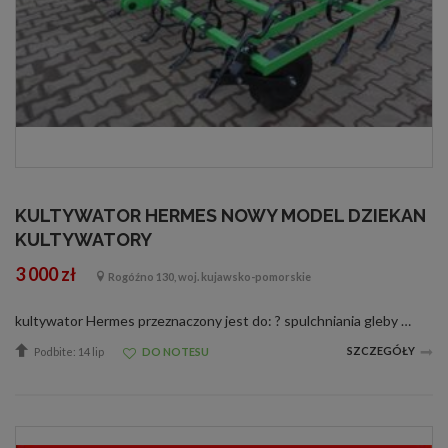
KULTYWATOR HERMES NOWY MODEL DZIEKAN
KULTYWATORY
3 000 zł
Rogóźno 130, woj. kujawsko-pomorskie
kultywator Hermes przeznaczony jest do: ? spulchniania gleby ? wyciągania chwastów rozłogowych ? niszczenia chwastów nasiennych ? kultywatorowania ściernisk ? przygotowania gleby pod siew ? uprawy zelżałych i zaoranych na zimę gleb. Nadaje si
SZCZEGÓŁY
Podbite: 14 lip
DO NOTESU