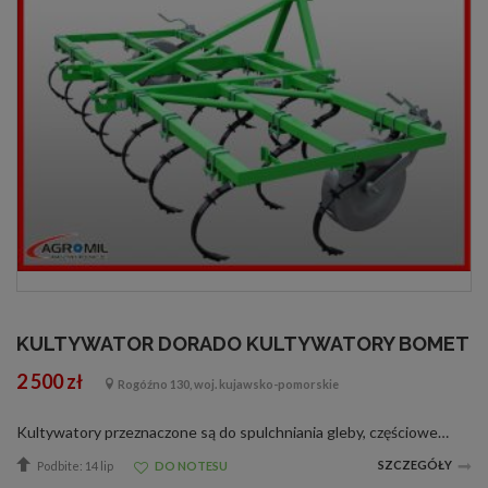
KULTYWATOR DORADO KULTYWATORY BOMET
2 500 zł
Rogóźno 130, woj. kujawsko-pomorskie
Kultywatory przeznaczone są do spulchniania gleby, częściowego kruszenia brył, niszczenia chwastów i rozłogów perzu oraz mieszania nawozów mineralnych z glebą. Kultywatory zalecane są również do użycia na ścierniskach w celu przerwania pa...
SZCZEGÓŁY
Podbite: 14 lip
DO NOTESU