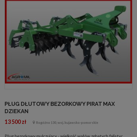
PŁUG DŁUTOWY BEZORKOWY PIRAT MAX
DZIEKAN
13 500 zł
Rogóźno 130, woj. kujawsko-pomorskie
Pług bezorkowy mulczujący - wielkość wałów zębatych falistych śr.530 przód; śr.460 tył i strunowy zębaty śr.320 Dane techniczne: - symbol PDBP18K2F2Z - głębokość pracy do 40 cm - szerokość robocza 1,8 m - ilość zębów 5 - masa 9...