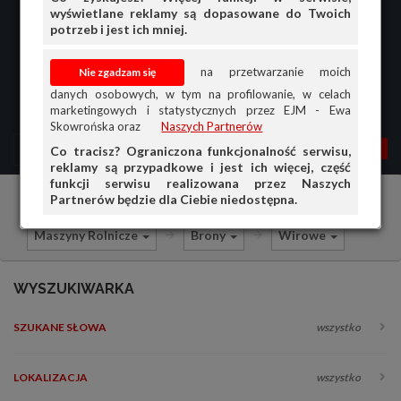
wyświetlane reklamy są dopasowane do Twoich
potrzeb i jest ich mniej.
na przetwarzanie moich
danych osobowych, w tym na profilowanie, w celach
marketingowych i statystycznych przez EJM - Ewa
Skowrońska oraz
Naszych Partnerów
MENU
MOJA AG
OGŁ.
Co tracisz? Ograniczona funkcjonalność serwisu,
reklamy są przypadkowe i jest ich więcej, część
PRZEGLĄD
funkcji serwisu realizowana przez Naszych
Partnerów będzie dla Ciebie niedostępna.
Ciągniki i maszyny rolnicze
Sprzedam
OGŁOSZENIA
Maszyny Rolnicze
Brony
Wirowe
OFERTA DLA FIRM
DOŁADUJ KONTO
WYSZUKIWARKA
KOSZYK
SZUKANE SŁOWA
wszystko
HISTORIA
LOKALIZACJA
wszystko