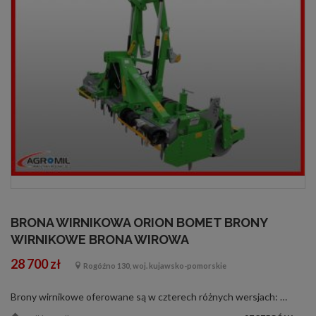
BRONA WIRNIKOWA ORION BOMET BRONY
WIRNIKOWE BRONA WIROWA
28 700 zł
Rogóźno 130, woj. kujawsko-pomorskie
Brony wirnikowe oferowane są w czterech różnych wersjach: Dla ciągników o mocy do 125 KM brony o szerokościach 2,0 2,5 i 3,0 metry. Jest to idealne rozwiązanie, gdyż są to maszyny zarówno stabilna jak i lekkie. Dla ciągników o mocy do 165 K...