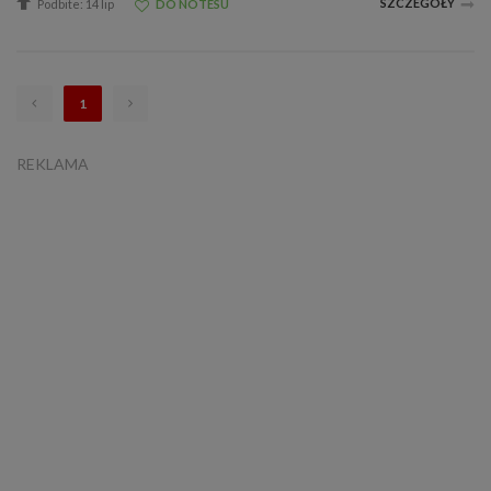
SZCZEGÓŁY
Podbite: 14 lip
DO NOTESU
1
REKLAMA