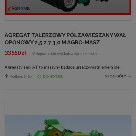
AGREGAT TALERZOWY PÓŁZAWIESZANY WAŁ
OPONOWY 2,5 2,7 3,0 M AGRO-MASZ
33 550 zł
Rogóźno 130, woj. kujawsko-pomorskie
Agregaty serii AT to maszyny będące urzeczywistnieniem idei stworzenia konstrukcji uprawowej o niskiej masie i zwartej budowie. Dzięki wbudowanemu układowi hydropak może pracować w połączeniu z siewnikami zbożowymi lub siewnikami poplonów two...
SZCZEGÓŁY
Podbite: 14 lip
DO NOTESU