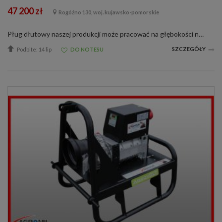
47 200 zł
Rogóźno 130, woj. kujawsko-pomorskie
Pług dłutowy naszej produkcji może pracować na głębokości nawet do 55 cm co pozwala to na spulchnienie warstwy podornej. Taki zabieg polepsza przesiąkanie wody oraz oddychanie gleby, czego skutkiem jest ożywienie całej gleby i szybszy wzrost ...
SZCZEGÓŁY
Podbite: 14 lip
DO NOTESU