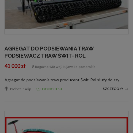
AGREGAT DO PODSIEWANIA TRAW
PODSIEWACZ TRAW ŚWIT- ROL
41 000 zł
Rogóźno 130, woj. kujawsko-pomorskie
Agregat do podsiewania traw producent Świt-Rol służy do szybkiego podsiewu traw. Zastosowanie nie tylko wpływa na poprawę jakość runi łąkowej, ale pozwala ratować użytek zielony po szkodach wyrządzonych np. przez dziki. Wyposażenie pods...
SZCZEGÓŁY
Podbite: 14 lip
DO NOTESU