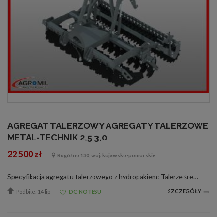
AGREGAT TALERZOWY AGREGATY TALERZOWE
METAL-TECHNIK 2,5 3,0
22 500 zł
Rogóźno 130, woj. kujawsko-pomorskie
Specyfikacja agregatu talerzowego z hydropakiem: Talerze średnicy 560 mm i grubości 6mm Rozstaw między rzędami talerzy - 75 cm Składane skrajne talerze Piasty bezobsługowe 5 otworowe Amortyzatory gumowe Hydropak Ekrany boczne Stopki podporowe si...
SZCZEGÓŁY
Podbite: 14 lip
DO NOTESU