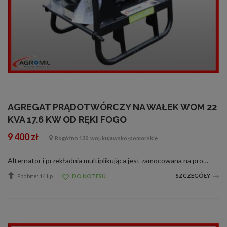
AGREGAT PRĄDOTWÓRCZY NA WAŁEK WOM 22
KVA 17.6 KW OD RĘKI FOGO
9 400 zł
Rogóźno 130, woj. kujawsko-pomorskie
Alternator i przekładnia multiplikująca jest zamocowana na profilowanej stalowej ramie z trzypunktowym układem zawieszenia. Agregat napędzany wałkiem odbioru mocy ciągnika rolniczego. Przeznaczony dla producentów mleka, ogrodników, właścicie...
SZCZEGÓŁY
Podbite: 14 lip
DO NOTESU