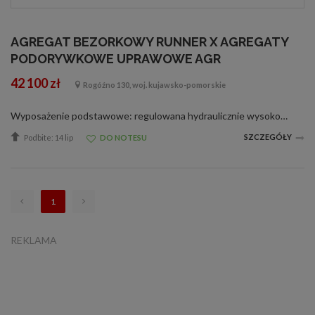
AGREGAT BEZORKOWY RUNNER X AGREGATY
PODORYWKOWE UPRAWOWE AGR
42 100 zł
Rogóźno 130, woj. kujawsko-pomorskie
Wyposażenie podstawowe: regulowana hydraulicznie wysokość zaczepu sekcja uprawowa z zabezpieczeniem sprężynowym elementy robocze do pracy płytkiej typu 80 mm + podcinacze oś hamowna sekcja talerzy wyrównujących z talerzami 460 mm hydrauliczni...
SZCZEGÓŁY
Podbite: 14 lip
DO NOTESU
1
REKLAMA