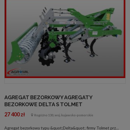
AGREGAT BEZORKOWY AGREGATY
BEZORKOWE DELTA S TOLMET
27 400 zł
Rogóźno 130, woj. kujawsko-pomorskie
Agregat bezorkowy typu &quot;Delta&quot; firmy Tolmet przeznaczony jest do uprawy bezorkowej. Z lemieszami bocznymi wykonuje się zabiegi do 15 cm w ziemii, natomiast bez lemieszy bocznych do 30 cm. Agregat wykonany jest bardzo solidnie i precyzyjnie. ...