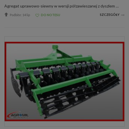
Agregat uprawowo-siewny w wersji półzawieszanej z dyszlem z możliwością transportu na wale oponowym, to przede wszystkim połączenie uprawy i siewu w jednym przejeździe ciągnika. W standardzie występuje hydrauliczna regulacja wału oraz hydrop...
SZCZEGÓŁY
Podbite: 14 lip
DO NOTESU