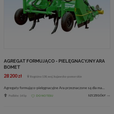
AGREGAT FORMUJĄCO - PIELĘGNACYJNY ARA
BOMET
28 200 zł
Rogóźno 130, woj. kujawsko-pomorskie
Agregaty formująco-pielęgnacyjne Ara przeznaczone są dla małych i średnich gospodarstw, dysponujących ciągnikami o średniej mocy. Głównym przeznaczeniem agregatów jest formowanie redlin w nowoczesnej uprawie ziemniaków i warzyw korzeniowych...
SZCZEGÓŁY
Podbite: 14 lip
DO NOTESU