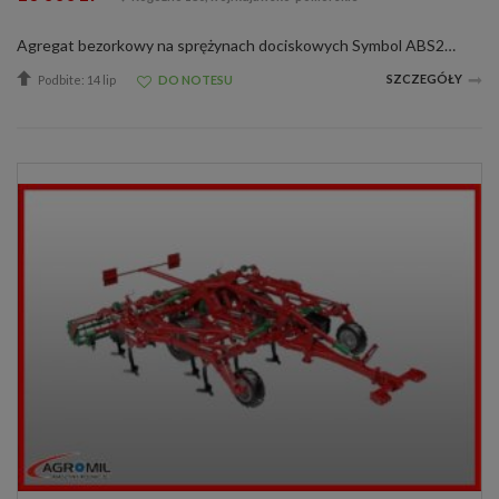
Agregat bezorkowy na sprężynach dociskowych Symbol ABS22K2 Szerokość 2,2m Ilość zębów 6 Masa 1550 kg Zapotrzebowanie mocy 80-105 KM Głębokość pracy do 35cm regulowana płynnie mechanicznie Agregat z wałem strunowym zębatym 16000 zł Ag...
SZCZEGÓŁY
Podbite: 14 lip
DO NOTESU