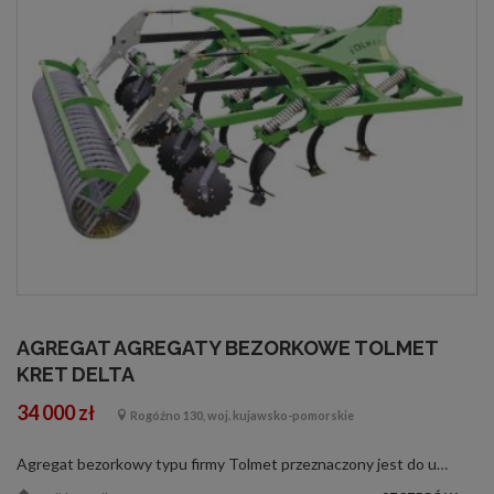
AGREGAT AGREGATY BEZORKOWE TOLMET
KRET DELTA
34 000 zł
Rogóźno 130, woj. kujawsko-pomorskie
Agregat bezorkowy typu firmy Tolmet przeznaczony jest do uprawy bezorkowej. Z lemieszami bocznymi wykonuje się zabiegi do 15 cm w ziemii, natomiast bez lemieszy bocznych do 30 cm. Agregat wykonany jest bardzo solidnie i precyzyjnie. Konstrukcja ramy j...