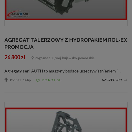
AGREGAT TALERZOWY Z HYDROPAKIEM ROL-EX
PROMOCJA
26 800 zł
Rogóźno 130, woj. kujawsko-pomorskie
Agregaty serii AUTH to maszyny będące urzeczywistnieniem idei stworzenia konstrukcji uprawowej o niskiej masie i zwartej budowie. Dzięki wbudowanemu układowi hydropak może pracować w połączeniu z siewnikami zbożowymi tworząc kombinację upraw...
SZCZEGÓŁY
Podbite: 14 lip
DO NOTESU