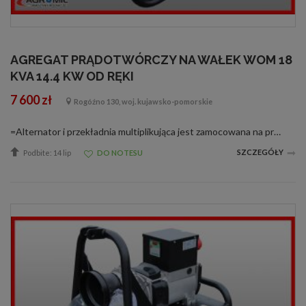
AGREGAT PRĄDOTWÓRCZY NA WAŁEK WOM 18
KVA 14.4 KW OD RĘKI
7 600 zł
Rogóźno 130, woj. kujawsko-pomorskie
=Alternator i przekładnia multiplikująca jest zamocowana na profilowanej stalowej ramie z trzypunktowym układem zawieszenia. Agregat napędzany wałkiem odbioru mocy ciągnika rolniczego. Przeznaczony dla producentów mleka, ogrodników, właścici...
SZCZEGÓŁY
Podbite: 14 lip
DO NOTESU