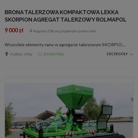
BRONA TALERZOWA KOMPAKTOWA LEKKA
SKORPION AGREGAT TALERZOWY ROLMAPOL
9 000 zł
Rogóźno 130, woj. kujawsko-pomorskie
Wszystkie elementy ramy w agregacie talerzowym SKORPION są poddawane procesowi śrutowania po czym zostaje nałożona warstwa lakieru proszkowego. Dane techniczne: Symbol - BTS 11 ilość talerzy - 8 szt. masa - 350 kg zapotrzebowanie mocy 15-25 km ...
SZCZEGÓŁY
Podbite: 14 lip
DO NOTESU