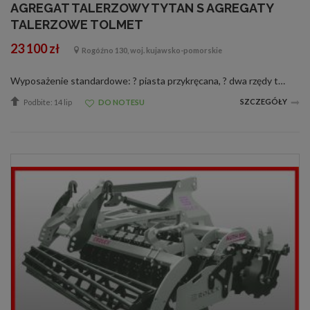
AGREGAT TALERZOWY TYTAN S AGREGATY
TALERZOWE TOLMET
23 100 zł
Rogóźno 130, woj. kujawsko-pomorskie
Wyposażenie standardowe: ? piasta przykręcana, ? dwa rzędy talerzy na trójkątnej amortyzacji gumowej, ? rozstaw pomiędzy belkami: 650 mm, ? talerze o średnicy 510 mm wyposażone w bezobsługowe piasty na stożkowych łożyskach, ?tylny, łożys...
SZCZEGÓŁY
Podbite: 14 lip
DO NOTESU