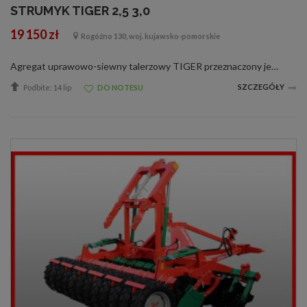
STRUMYK TIGER 2,5 3,0
19 150 zł
Rogóźno 130, woj. kujawsko-pomorskie
Agregat uprawowo-siewny talerzowy TIGER przeznaczony jest do przedsiewnej uprawy gleby lub innej wstępnej uprawie roli. Po połączeniu z siewnikiem można przy jednym przejeździe wykonać również siew. Możliwe jest również wykorzystanie maszyny...
SZCZEGÓŁY
Podbite: 14 lip
DO NOTESU