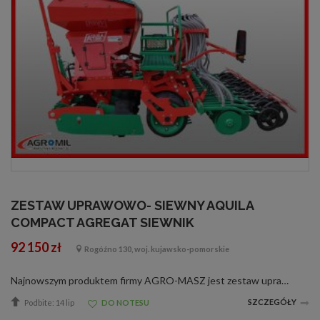
ZESTAW UPRAWOWO- SIEWNY AQUILA
COMPACT AGREGAT SIEWNIK
92 150 zł
Rogóźno 130, woj. kujawsko-pomorskie
Najnowszym produktem firmy AGRO-MASZ jest zestaw uprawowo-siewny Aquila Compact 1500. Zestaw składa się z agregatu talerzowego ANTS oraz siewnika pneumatycznego AQUILA. Zestaw cechuje się wyjątkową wydajnością oraz precyzją pracy. Siewnik pneu...
SZCZEGÓŁY
Podbite: 14 lip
DO NOTESU