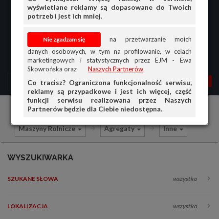
wyświetlane reklamy są dopasowane do Twoich
potrzeb i jest ich mniej.
na przetwarzanie moich
danych osobowych, w tym na profilowanie, w celach
marketingowych i statystycznych przez EJM - Ewa
Skowrońska oraz
Naszych Partnerów
MENU
MOJA AG
OGŁ.
Co tracisz? Ograniczona funkcjonalność serwisu,
reklamy są przypadkowe i jest ich więcej, część
PRZEGLĄD
funkcji serwisu realizowana przez Naszych
Partnerów będzie dla Ciebie niedostępna.
Ciągniki i maszyny rolnicze
Sprzedam
OGŁOSZENIA
Maszyny Rolnicze
Agregaty
Inne
OFERTA DLA FIRM
DOŁADUJ KONTO
WYSZUKIWARKA
KOSZYK
SZUKANE SŁOWA
wszystko
HISTORIA
LOKALIZACJA
wszystko