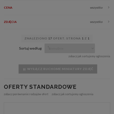
CENA
wszystko
ZDJĘCIA
wszystko
ZNALEZIONO
17
OFERT. STRONA
1
Z
1
Sortuj według
zobacz jak sortujemy ogłoszenia
WYŁĄCZ RUCHOME MINIATURY ZDJĘĆ
OFERTY STANDARDOWE
zobacz porównanie rodzajów ofert
zobacz jak sortujemy ogłoszenia