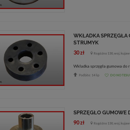
WKŁADKA SPRZĘGŁA 
STRUMYK
30 zł
Rogóźno 130, woj. kuja
Podbite: 14 lip
DO NOTESU
SPRZĘGŁO GUMOWE 
90 zł
Rogóźno 130, woj. kuja