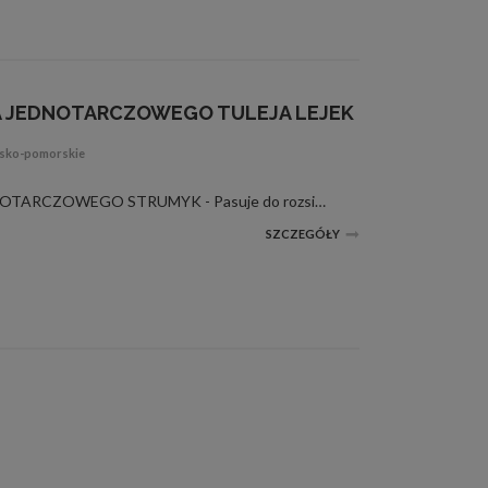
A JEDNOTARCZOWEGO TULEJA LEJEK
wsko-pomorskie
PIASTA ROZSIEWACZA JEDNOTARCZOWEGO STRUMYK - Pasuje do rozsiewacza lejka : Strumyk - Produkt : Polski - Stan : Nowy - Numer kat . STR000248 WYMIARY PODANE NA ZDJĘCIU WYSYŁKA KURIERSKA POBRANIOWA 35 ZŁ
SZCZEGÓŁY