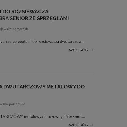
I DO ROZSIEWACZA
A SENIOR ZE SPRZĘGŁAMI
kujawsko-pomorskie
Opis Komplet przekładni żeliwnych ze sprzęgłami do rozsiewacza dwutarczowego Abra Senior Przełożenie końcowe: 1:1,3 Maksymalne obroty wejściowe: 540 [obr/min] Maksymalne obroty wyjściowe: 702 [obr/min] Maksymalna moc wyjściowa: 20 [kW] (...
SZCZEGÓŁY
ZA DWUTARCZOWY METALOWY DO
jawsko-pomorskie
TALERZ ROZSIEWACZA DWUTARCZOWY metalowy nierdzewny Talerz metalowy wykonany ze stali nierdzewnej. Zastosowanie: rozrzutnik wapna, rozsiewacze nawozowe Otwór centralny: 42mm Otwory montażowe: 8mm Rozstaw otworów po przekątnej: 62mm Średnica z...
SZCZEGÓŁY