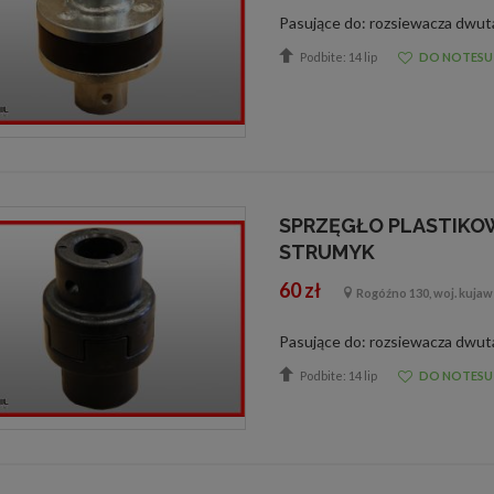
Podbite: 14 lip
DO NOTESU
SPRZĘGŁO PLASTIKO
STRUMYK
60 zł
Rogóźno 130, woj. kuja
Podbite: 14 lip
DO NOTESU