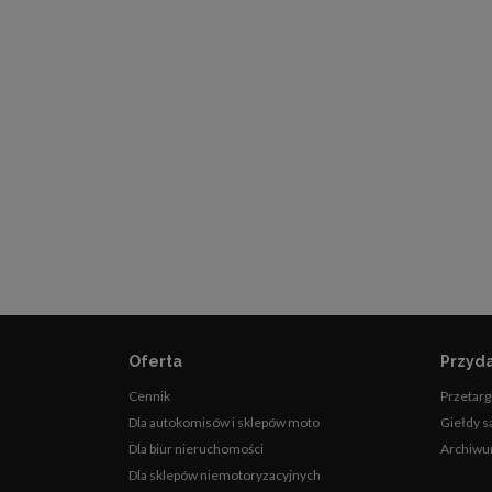
Oferta
Przyda
Cennik
Przetarg
Dla autokomisów i sklepów moto
Giełdy 
Dla biur nieruchomości
Archiwu
Dla sklepów niemotoryzacyjnych