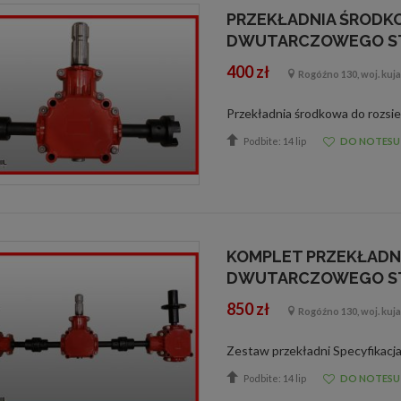
PRZEKŁADNIA ŚRODK
DWUTARCZOWEGO S
400 zł
Rogóźno 130, woj. ku
Podbite: 14 lip
DO NOTESU
KOMPLET PRZEKŁADN
DWUTARCZOWEGO S
850 zł
Rogóźno 130, woj. ku
Podbite: 14 lip
DO NOTESU