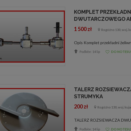
KOMPLET PRZEKŁADN
DWUTARCZOWEGO ABR
1 500 zł
Rogóźno 130, woj. 
Podbite: 14 lip
DO NOTESU
TALERZ ROZSIEWAC
STRUMYKA
200 zł
Rogóźno 130, woj. ku
Podbite: 14 lip
DO NOTESU