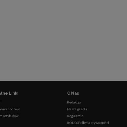
tne Linki
O Nas
i
Redakcja
samochodowe
Nasza gazeta
m artykułów
Regulamin
RODO/Polityka prywatności