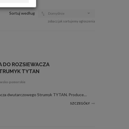
OFERTA DLA FIRM
DOŁADUJ KONTO
Sortuj według
Domyślnie
KOSZYK
zobacz jak sortujemy ogłoszenia
HISTORIA
A DO ROZSIEWACZA
TRUMYK TYTAN
jawsko-pomorskie
Przekładnia boczna do rozsiewacza dwutarczowego Strumyk TYTAN. Producent Polski Wysyłka pobraniowa 30 zł (max 2 szt. w paczce)
SZCZEGÓŁY