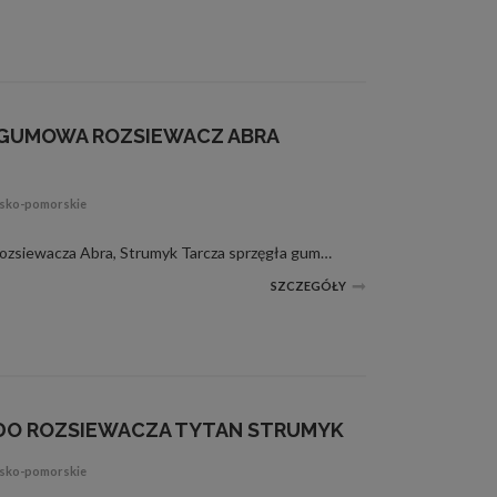
GUMOWA ROZSIEWACZ ABRA
wsko-pomorskie
Wkładka sprzęgła gumowa do rozsiewacza Abra, Strumyk Tarcza sprzęgła gumowa 6 otworów Rozsiewacza fi-78mm Dane techniczne: Średnica zewnętrzna: 78 mm Średnica otworu środkowego: 272 mm Średnica otworów: 8 mm Grubość: 20 mm Tarcza s...
SZCZEGÓŁY
DO ROZSIEWACZA TYTAN STRUMYK
wsko-pomorskie