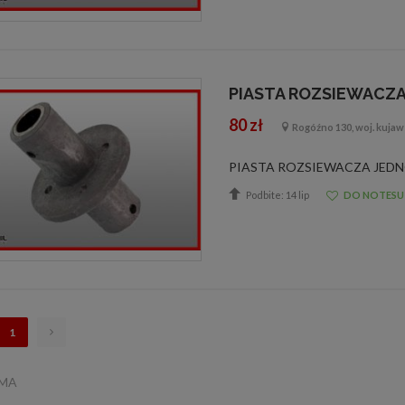
PIASTA ROZSIEWACZ
80 zł
Rogóźno 130, woj. kuja
Podbite: 14 lip
DO NOTESU
1
AMA