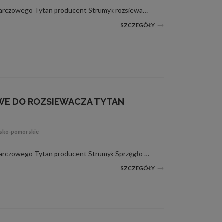
Pasujące do: rozsiewacza dwutarczowego Tytan producent Strumyk rozsiewacza dwutarczowego Senior i Maxi producent Abra 2 Wysyłka kurierska pobraniowa 25 zł
SZCZEGÓŁY
WE DO ROZSIEWACZA TYTAN
wsko-pomorskie
Pasujące do: rozsiewacza dwutarczowego Tytan producent Strumyk Sprzęgło wykonane z wysokiej jakości tworzywa sztucznego. Średnica otworu: 25mm Wysyłka kurierska pobraniowa 25 zł
SZCZEGÓŁY