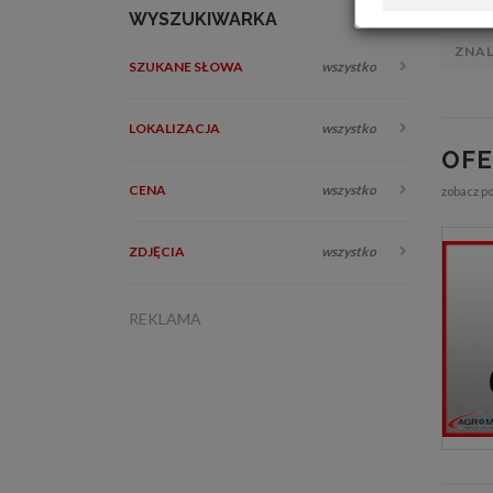
WYSZUKIWARKA
ZNA
SZUKANE SŁOWA
wszystko
LOKALIZACJA
wszystko
OF
CENA
wszystko
zobacz p
ZDJĘCIA
wszystko
REKLAMA