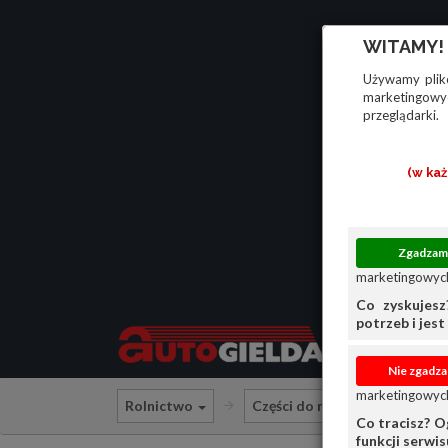
WITAMY!
Używamy plikó
marketingowyc
przeglądarki.
(w ka
marketingowych
Co zyskujesz
potrzeb i jest 
marketingowych
Rolnictwo
Części do maszyn rolniczych
Co tracisz? O
funkcji serwi