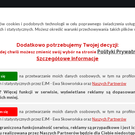
w cookies i podobnych technologii w celu poprawnego świadczenia usług
h i statystycznych. Możesz określić warunki przechowywania takich plików 
Dodatkowo potrzebujemy Twojej decyzji:
Polityki Prywat
żdej chwili możesz zmienić swój wybór na stronie
Szczegółowe Informacje
na przetwarzanie moich danych osobowych, w tym na profilow
 i statystycznych przez EJM - Ewa Skowrońska oraz
Naszych Partnerów
? Więcej funkcji w serwisie, wyświetlane reklamy są dopasow
ich mniej.
na przetwarzanie moich danych osobowych, w tym na profilow
 i statystycznych przez EJM - Ewa Skowrońska oraz
Naszych Partnerów
Sprzedam
Maszyny Rolnicze
Rozsiewacze Nawoz
graniczona funkcjonalność serwisu, reklamy są przypadkowe i jest ich
su realizowana przez Naszych Partnerów będzie dla Ciebie niedostęp