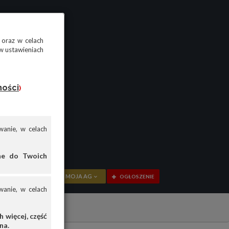
 oraz w celach
w ustawieniach
ności
)
anie, w celach
ane do Twoich
MOJA AG
OGŁOSZENIE
anie, w celach
PRZEGLĄD
ów
OGŁOSZENIA
 więcej, część
na.