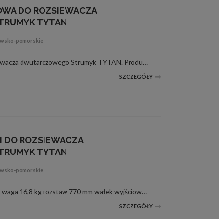
OWA DO ROZSIEWACZA
TRUMYK TYTAN
jawsko-pomorskie
Przekładnia środkowa do rozsiewacza dwutarczowego Strumyk TYTAN. Producent Polski Specyfikacja: waga 5,6 kg wymiary : 26x15x11 cm wałek wyjściowy przekładni środkowej 1 3/8 cala Z6 standard wałki boczne przekładni środkowej Fi25 mm (z otw...
SZCZEGÓŁY
I DO ROZSIEWACZA
TRUMYK TYTAN
jawsko-pomorskie
Zestaw przekładni Specyfikacja waga 16,8 kg rozstaw 770 mm wałek wyjściowy przekładni środkowej 1 3/8 cala Z6 standard wałki boczne przekładni środowej fi25 mm ( z otworem do montażu sprzęgła) wałki w przekładniach bocznych fi25 mm (...
SZCZEGÓŁY