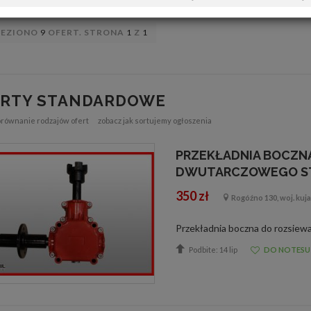
LEZIONO
9
OFERT. STRONA
1
Z
1
ERTY STANDARDOWE
orównanie rodzajów ofert
zobacz jak sortujemy ogłoszenia
PRZEKŁADNIA BOCZN
DWUTARCZOWEGO S
350 zł
Rogóźno 130, woj. ku
Podbite: 14 lip
DO NOTESU