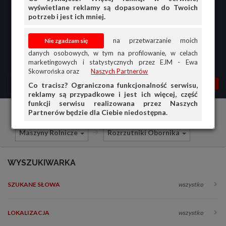
wyświetlane reklamy są dopasowane do Twoich
potrzeb i jest ich mniej.
na przetwarzanie moich
danych osobowych, w tym na profilowanie, w celach
marketingowych i statystycznych przez EJM - Ewa
Skowrońska oraz
Naszych Partnerów
MENU
MOJA AG
OGŁ.
Co tracisz? Ograniczona funkcjonalność serwisu,
reklamy są przypadkowe i jest ich więcej, część
PRZEGLĄD
funkcji serwisu realizowana przez Naszych
Partnerów będzie dla Ciebie niedostępna.
Części do maszyn rolniczych
Sprzedam
OGŁOSZENIA
Maszyny Rolnicze
Rozrzutniki Obornika
OFERTA DLA FIRM
DOŁADUJ KONTO
WYSZUKIWARKA
KOSZYK
SZUKANE SŁOWA
wszystko
HISTORIA
LOKALIZACJA
wszystko