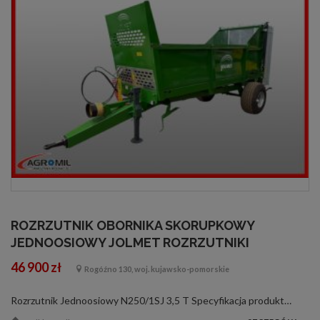
ROZRZUTNIK OBORNIKA SKORUPKOWY
JEDNOOSIOWY JOLMET ROZRZUTNIKI
46 900 zł
Rogóźno 130, woj. kujawsko-pomorskie
Rozrzutnik Jednoosiowy N250/1SJ 3,5 T Specyfikacja produktu Wymiar skrzyni (dł./szer./wys.) [mm]:4000x1300x700 Objętość skrzyni ładunkowej [m3]:3,7 Ładowność:3,5 Powierzchnia ładowania [m2]:5,2 Rozmiar ogumienia:400/60-15.5 Adapter rozrzucaj