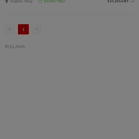
SZCZEGÓŁY
Podbite: 14 lip
DO NOTESU
1
REKLAMA