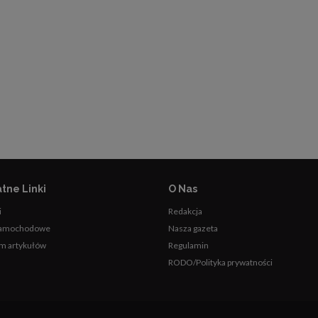
tne Linki
O Nas
i
Redakcja
samochodowe
Nasza gazeta
m artykułów
Regulamin
RODO/Polityka prywatności