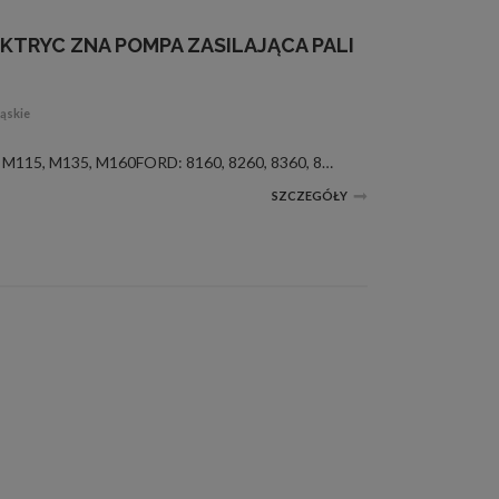
EKTRYC ZNA POMPA ZASILAJĄCA PALI
ąskie
ZASTOSOWANIE:FIAT: M100, M115, M135, M160FORD: 8160, 8260, 8360, 8560JOHN DEERE: 925, 935, 945, 952, 955, 965, 968, 975, 985, 1032, 1042, 1052, 1055, 1065, 1068, 1072, 1075OE:AZ27951, AR67543, 82006984 38017523Jesli potrzebna wysyłka ,to nie ma problem...
SZCZEGÓŁY