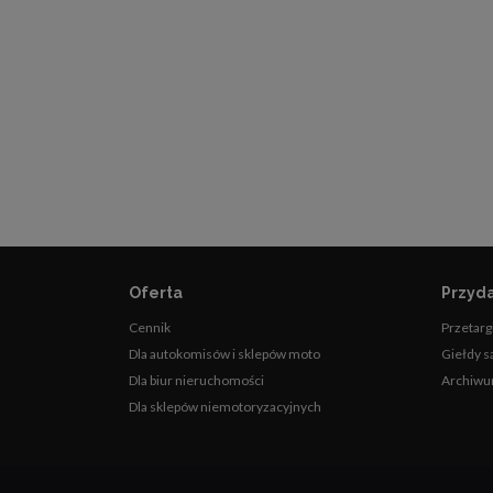
Oferta
Przyda
Cennik
Przetarg
Dla autokomisów i sklepów moto
Giełdy 
Dla biur nieruchomości
Archiwu
Dla sklepów niemotoryzacyjnych