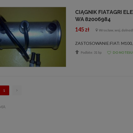
CIĄGNIK FIATAGRI EL
WA 82006984
145 zł
Wrocław, woj. dolnośl
Podbite: 31 lip
DO NOTESU
1
AMA