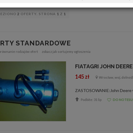
LEZIONO
2
OFERTY. STRONA
1
Z
1
ERTY STANDARDOWE
orównanie rodzajów ofert
zobacz jak sortujemy ogłoszenia
FIATAGRI JOHN DEER
145 zł
Wrocław, woj. dolnośl
Podbite: 31 lip
DO NOTESU