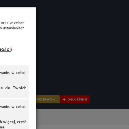
 oraz w celach
w ustawieniach
ności
)
anie, w celach
ane do Twoich
MOJA AG
OGŁOSZENIE
anie, w celach
PRZEGLĄD
OGŁOSZENIA
 więcej, część
na.