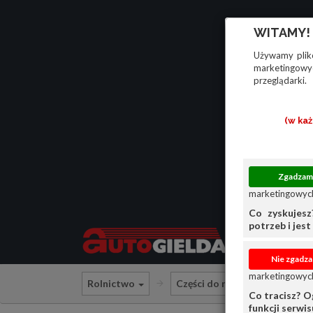
WITAMY!
Używamy plikó
marketingowyc
przeglądarki.
(w ka
marketingowych
Co zyskujesz
potrzeb i jest 
marketingowych
Rolnictwo
Części do maszyn rolniczych
Co tracisz? O
funkcji serwi