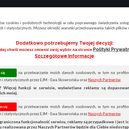
w cookies i podobnych technologii w celu poprawnego świadczenia usług
h i statystycznych. Możesz określić warunki przechowywania takich plików 
Dodatkowo potrzebujemy Twojej decyzji:
Polityki Prywat
żdej chwili możesz zmienić swój wybór na stronie
Szczegółowe Informacje
na przetwarzanie moich danych osobowych, w tym na profilow
 i statystycznych przez EJM - Ewa Skowrońska oraz
Naszych Partnerów
? Więcej funkcji w serwisie, wyświetlane reklamy są dopasow
ich mniej.
na przetwarzanie moich danych osobowych, w tym na profilow
 i statystycznych przez EJM - Ewa Skowrońska oraz
Naszych Partnerów
Sprzedam
Ciągniki
Fiatagri
graniczona funkcjonalność serwisu, reklamy są przypadkowe i jest ich
su realizowana przez Naszych Partnerów będzie dla Ciebie niedostęp