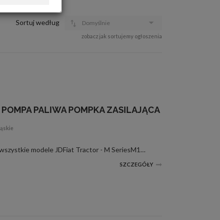
OFERTA DLA FIRM
DOŁADUJ KONTO
Sortuj według
Domyślnie
KOSZYK
zobacz jak sortujemy ogłoszenia
HISTORIA
E POMPA PALIWA POMPKA ZASILAJĄCA
ąskie
ZASTOSOWANIE:John Deere wszystkie modele JDFiat Tractor - M SeriesM100, M115, M130, M135, M140, M160Jesli potrzebna wysyłka ,to nie ma problemu-koszty przesyłkikurier za pobraniem -15 złkurier przy wpłacie na konto -12zl
SZCZEGÓŁY