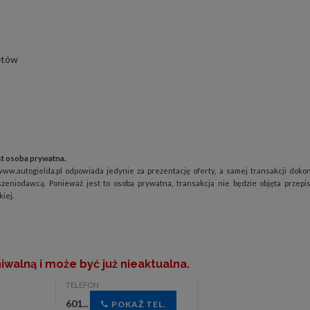
rętów
t osoba prywatna.
www.autogielda.pl odpowiada jedynie za prezentację oferty, a samej transakcji doko
szeniodawcą. Ponieważ jest to osoba prywatna, transakcja nie będzie objęta przepi
iej.
iwalną i może być już nieaktualna.
TELEFON
601...
POKAŻ TEL.