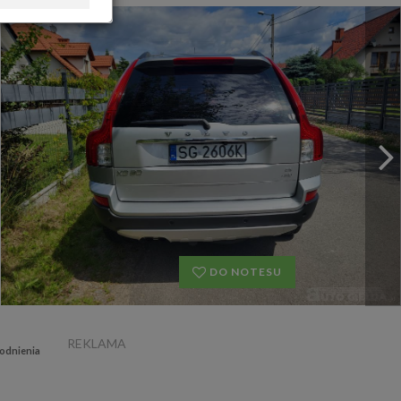
OFERTA DLA FIRM
DOŁADUJ KONTO
KOSZYK
HISTORIA
DO NOTESU
REKLAMA
odnienia