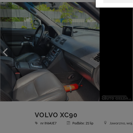
VOLVO XC90
Jaworzno, woj.
nr
IN64JE7
Podbite: 21 lip