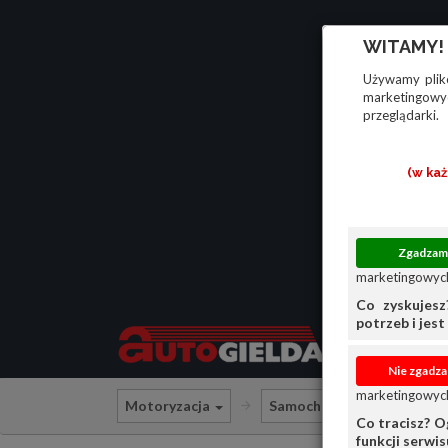
WITAMY!
Używamy plikó
marketingowyc
przeglądarki.
(w ka
marketingowych
Co zyskujesz
potrzeb i jest 
marketingowych
Motoryzacja
Samochody osobowe
Co tracisz? O
funkcji serwi