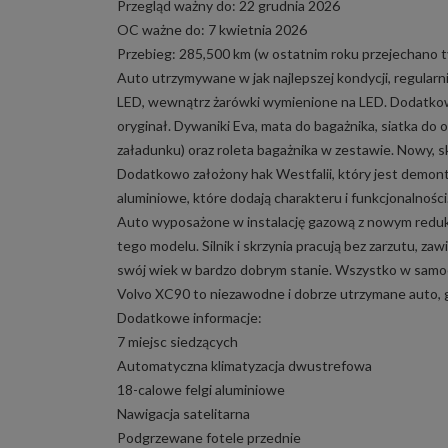
Przegląd ważny do: 22 grudnia 2026
OC ważne do: 7 kwietnia 2026
Przebieg: 285,500 km (w ostatnim roku przejechano t
Auto utrzymywane w jak najlepszej kondycji, regular
LED, wewnątrz żarówki wymienione na LED. Dodatkow
oryginał. Dywaniki Eva, mata do bagażnika, siatka do
załadunku) oraz roleta bagażnika w zestawie. Nowy, 
Dodatkowo założony hak Westfalii, który jest demont
aluminiowe, które dodają charakteru i funkcjonalności
Auto wyposażone w instalację gazową z nowym redukt
tego modelu. Silnik i skrzynia pracują bez zarzutu, za
swój wiek w bardzo dobrym stanie. Wszystko w samoch
Volvo XC90 to niezawodne i dobrze utrzymane auto, 
Dodatkowe informacje:
7 miejsc siedzących
Automatyczna klimatyzacja dwustrefowa
18-calowe felgi aluminiowe
Nawigacja satelitarna
Podgrzewane fotele przednie