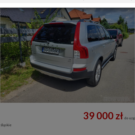
39 000 zł
do uzg
 śląskie