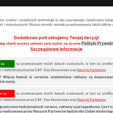
w cookies i podobnych technologii w celu poprawnego świadczenia usług
h i statystycznych. Możesz określić warunki przechowywania takich plików 
Dodatkowo potrzebujemy Twojej decyzji:
Polityki Prywat
żdej chwili możesz zmienić swój wybór na stronie
Szczegółowe Informacje
na przetwarzanie moich danych osobowych, w tym na profilow
 i statystycznych przez EJM - Ewa Skowrońska oraz
Naszych Partnerów
? Więcej funkcji w serwisie, wyświetlane reklamy są dopasow
ich mniej.
na przetwarzanie moich danych osobowych, w tym na profilow
 i statystycznych przez EJM - Ewa Skowrońska oraz
Naszych Partnerów
Volvo
Volvo Xc90
graniczona funkcjonalność serwisu, reklamy są przypadkowe i jest ich
su realizowana przez Naszych Partnerów będzie dla Ciebie niedostęp