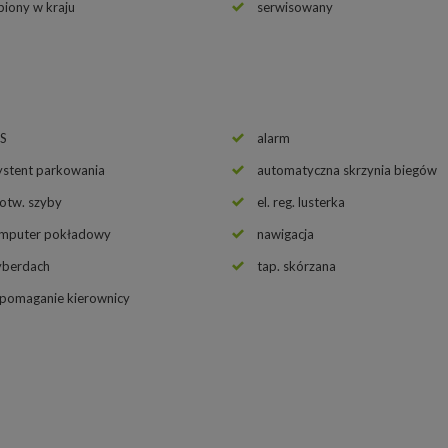
piony w kraju
serwisowany
S
alarm
ystent parkowania
automatyczna skrzynia biegów
 otw. szyby
el. reg. lusterka
mputer pokładowy
nawigacja
yberdach
tap. skórzana
pomaganie kierownicy