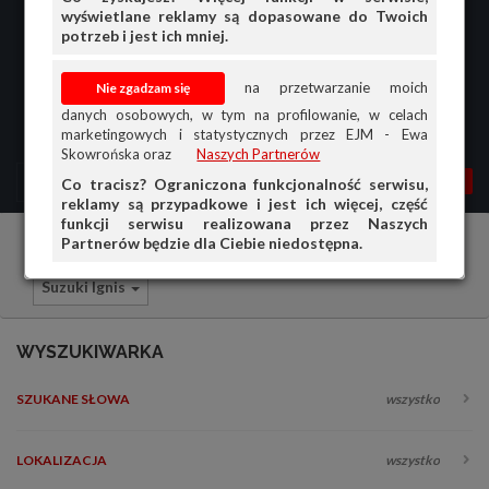
wyświetlane reklamy są dopasowane do Twoich
potrzeb i jest ich mniej.
na przetwarzanie moich
danych osobowych, w tym na profilowanie, w celach
marketingowych i statystycznych przez EJM - Ewa
Skowrońska oraz
Naszych Partnerów
MENU
MOJA AG
OGŁ.
Co tracisz? Ograniczona funkcjonalność serwisu,
reklamy są przypadkowe i jest ich więcej, część
PRZEGLĄD
funkcji serwisu realizowana przez Naszych
Partnerów będzie dla Ciebie niedostępna.
Samochody osobowe
Suzuki
OGŁOSZENIA
Suzuki Ignis
OFERTA DLA FIRM
DOŁADUJ KONTO
WYSZUKIWARKA
KOSZYK
SZUKANE SŁOWA
wszystko
HISTORIA
LOKALIZACJA
wszystko