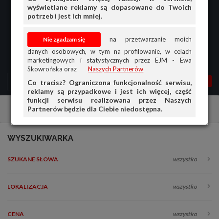
wyświetlane reklamy są dopasowane do Twoich
potrzeb i jest ich mniej.
na przetwarzanie moich
danych osobowych, w tym na profilowanie, w celach
marketingowych i statystycznych przez EJM - Ewa
Skowrońska oraz
Naszych Partnerów
MENU
MOJA AG
OGŁ.
Co tracisz? Ograniczona funkcjonalność serwisu,
reklamy są przypadkowe i jest ich więcej, część
PRZEGLĄD
funkcji serwisu realizowana przez Naszych
Partnerów będzie dla Ciebie niedostępna.
Samochody osobowe
Ssangyong
Inne
OGŁOSZENIA
OFERTA DLA FIRM
WYSZUKIWARKA
DOŁADUJ KONTO
SZUKANE SŁOWA
wszystko
KOSZYK
HISTORIA
LOKALIZACJA
wszystko
CENA
wszystko