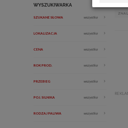
WYSZUKIWARKA
ZNA
SZUKANE SŁOWA
wszystko
LOKALIZACJA
wszystko
CENA
wszystko
ROK PROD.
wszystko
PRZEBIEG
wszystko
REKL
POJ. SILNIKA
wszystko
RODZAJ PALIWA
wszystko