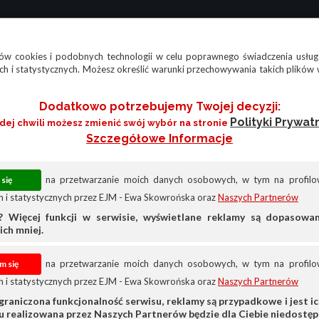
w cookies i podobnych technologii w celu poprawnego świadczenia usług
h i statystycznych. Możesz określić warunki przechowywania takich plików 
Dodatkowo potrzebujemy Twojej decyzji:
Polityki Prywat
żdej chwili możesz zmienić swój wybór na stronie
Szczegółowe Informacje
na przetwarzanie moich danych osobowych, w tym na profilow
 i statystycznych przez EJM - Ewa Skowrońska oraz
Naszych Partnerów
? Więcej funkcji w serwisie, wyświetlane reklamy są dopasow
ich mniej.
na przetwarzanie moich danych osobowych, w tym na profilow
 i statystycznych przez EJM - Ewa Skowrońska oraz
Naszych Partnerów
Seat
Seat Cordoba
graniczona funkcjonalność serwisu, reklamy są przypadkowe i jest ich
su realizowana przez Naszych Partnerów będzie dla Ciebie niedostęp