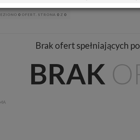
LEZIONO
0
OFERT. STRONA
0
Z
0
Brak ofert spełniających po
BRAK
O
AMA