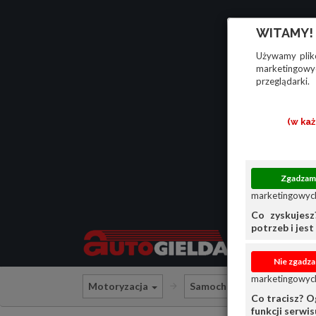
WITAMY!
Używamy plikó
marketingowyc
przeglądarki.
(w ka
marketingowych
Co zyskujesz
potrzeb i jest 
marketingowych
Motoryzacja
Samochody osobowe
Co tracisz? O
funkcji serwi