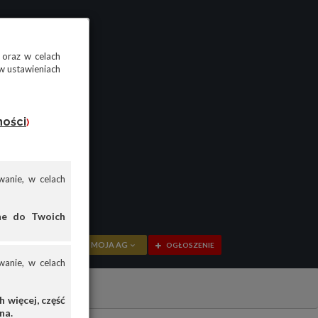
 oraz w celach
w ustawieniach
ności
)
anie, w celach
ane do Twoich
MOJA AG
OGŁOSZENIE
anie, w celach
PRZEGLĄD
OGŁOSZENIA
 więcej, część
na.