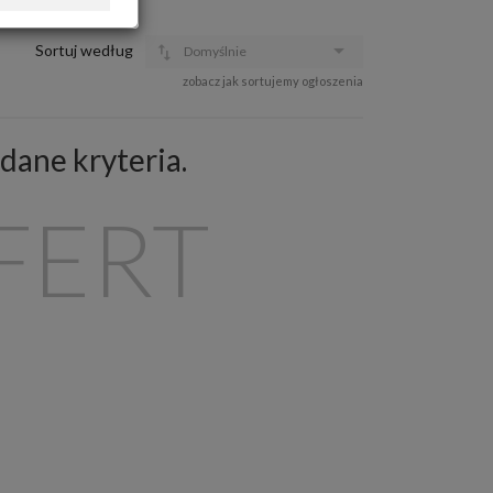
OFERTA DLA FIRM
DOŁADUJ KONTO
Sortuj według
Domyślnie
KOSZYK
zobacz jak sortujemy ogłoszenia
HISTORIA
dane kryteria.
FERT