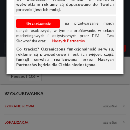
wyświetlane reklamy są dopasowane do Twoich
potrzeb i jest ich mniej.
na przetwarzanie moich
danych osobowych, w tym na profilowanie, w celach
marketingowych i statystycznych przez EJM - Ewa
Skowrońska oraz
Naszych Partnerów
MENU
MOJA AG
OGŁ.
Co tracisz? Ograniczona funkcjonalność serwisu,
reklamy są przypadkowe i jest ich więcej, część
PRZEGLĄD
funkcji serwisu realizowana przez Naszych
Partnerów będzie dla Ciebie niedostępna.
Samochody osobowe
Peugeot
OGŁOSZENIA
Peugeot 106
OFERTA DLA FIRM
DOŁADUJ KONTO
WYSZUKIWARKA
KOSZYK
SZUKANE SŁOWA
wszystko
HISTORIA
LOKALIZACJA
wszystko