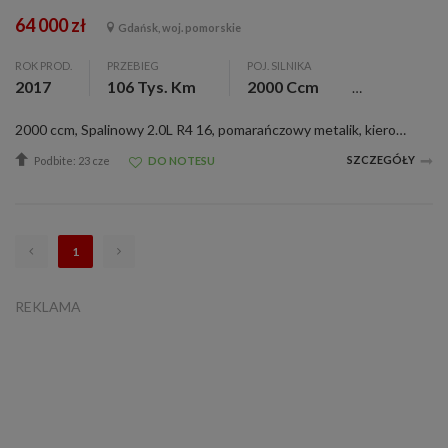
64 000 zł
Gdańsk, woj. pomorskie
ROK PROD.
PRZEBIEG
POJ. SILNIKA
2017
106 Tys. Km
2000 Ccm
2000 ccm, Spalinowy 2.0L R4 16, pomarańczowy metalik, kierowca niepalący, serwisowany, sprowadzony, zarejestr., 4x4, ABS, alum. felgi, aut. skrzynia bieg., c. zamek, czujnik deszczu, el. otw. szyby, ESP, klimatyzacja, komputer pokł., nawigacja, pod....
SZCZEGÓŁY
Podbite: 23 cze
DO NOTESU
1
REKLAMA