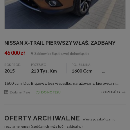
NISSAN X-TRAIL PIERWSZY WŁAŚ. ZADBANY
46 000 zł
Zabkowice Śląskie, woj. dolnośląskie
ROK PROD.
PRZEBIEG
POJ. SILNIKA
2015
213 Tys. Km
1600 Ccm
1600 ccm, Dci, Brązowy, bez wypadku, garażowany, kierowca niepalący, kpl. dokumentacja, kupiony w kraju, I właściciel, zarejestr., 4x4, ABS, alarm, alum. felgi, asystent park., c. zamek, czujnik deszczu, el. otw. szyby, el. reg. lusterka, ESP, imm...
SZCZEGÓŁY
Dodane: 7 sie
DO NOTESU
OFERTY ARCHIWALNE
oferty po zakończeniu
regularnej emisji (część z nich może być nieaktualna)