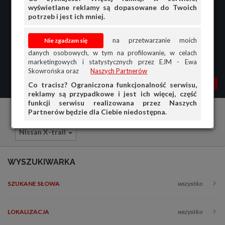
wyświetlane reklamy są dopasowane do Twoich
potrzeb i jest ich mniej.
na przetwarzanie moich
danych osobowych, w tym na profilowanie, w celach
marketingowych i statystycznych przez EJM - Ewa
Skowrońska oraz
Naszych Partnerów
MENU
MOJA AG
OGŁ.
Co tracisz? Ograniczona funkcjonalność serwisu,
reklamy są przypadkowe i jest ich więcej, część
PRZEGLĄD
funkcji serwisu realizowana przez Naszych
Partnerów będzie dla Ciebie niedostępna.
Samochody osobowe
Nissan
OGŁOSZENIA
Nissan X-trail
OFERTA DLA FIRM
DOŁADUJ KONTO
WYSZUKIWARKA
KOSZYK
SZUKANE SŁOWA
wszystko
HISTORIA
LOKALIZACJA
wszystko