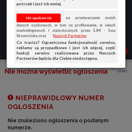
potrzeb i jest ich mniej.
na przetwarzanie moich
danych osobowych, w tym na profilowanie, w celach
marketingowych i statystycznych przez EJM - Ewa
Skowrońska oraz
Naszych Partnerów
Co tracisz? Ograniczona funkcjonalność serwisu,
reklamy są przypadkowe i jest ich więcej, część
MENU
MOJA AG
OGŁ.
funkcji serwisu realizowana przez Naszych
Partnerów będzie dla Ciebie niedostępna.
PRZEGLĄD
Nie można wyświetlić ogłoszenia
START
OGŁOSZENIA
OFERTA DLA FIRM
DOŁADUJ KONTO
NIEPRAWIDŁOWY NUMER
KOSZYK
OGŁOSZENIA
HISTORIA
Nie znaleziono ogłoszenia o podanym
numerze.