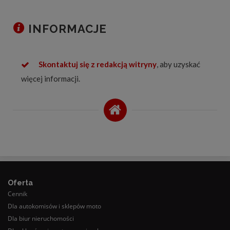
INFORMACJE
Skontaktuj się z redakcją witryny
, aby uzyskać
więcej informacji.
Oferta
Cennik
Dla autokomisów i sklepów moto
Dla biur nieruchomości