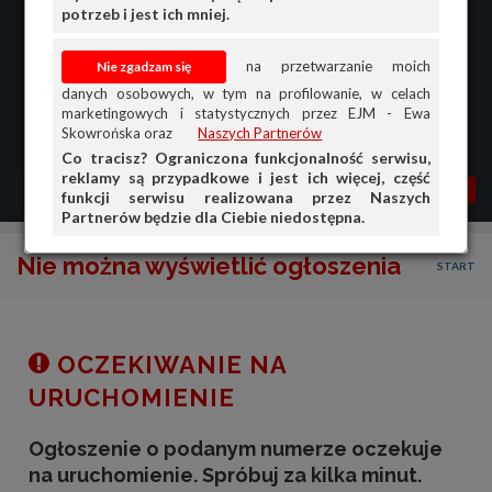
potrzeb i jest ich mniej.
na przetwarzanie moich
danych osobowych, w tym na profilowanie, w celach
marketingowych i statystycznych przez EJM - Ewa
Skowrońska oraz
Naszych Partnerów
Co tracisz? Ograniczona funkcjonalność serwisu,
reklamy są przypadkowe i jest ich więcej, część
MENU
MOJA AG
OGŁ.
funkcji serwisu realizowana przez Naszych
Partnerów będzie dla Ciebie niedostępna.
PRZEGLĄD
Nie można wyświetlić ogłoszenia
START
OGŁOSZENIA
OFERTA DLA FIRM
DOŁADUJ KONTO
OCZEKIWANIE NA
KOSZYK
URUCHOMIENIE
HISTORIA
Ogłoszenie o podanym numerze oczekuje
na uruchomienie. Spróbuj za kilka minut.