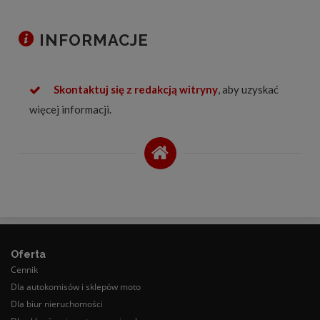
INFORMACJE
Skontaktuj się z redakcją witryny
, aby uzyskać
więcej informacji.
Oferta
Cennik
Dla autokomisów i sklepów moto
Dla biur nieruchomości