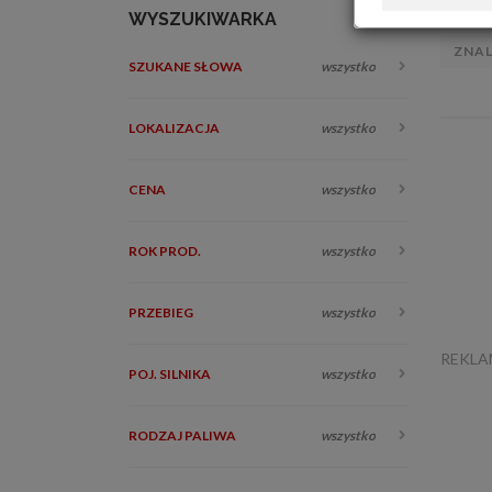
WYSZUKIWARKA
ZNA
SZUKANE SŁOWA
wszystko
LOKALIZACJA
wszystko
CENA
wszystko
ROK PROD.
wszystko
PRZEBIEG
wszystko
REKL
POJ. SILNIKA
wszystko
RODZAJ PALIWA
wszystko