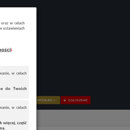
 oraz w celach
w ustawieniach
ności
)
anie, w celach
ane do Twoich
MOJA AG
OGŁOSZENIE
anie, w celach
PRZEGLĄD
OGŁOSZENIA
 więcej, część
na.