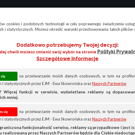
w cookies i podobnych technologii w celu poprawnego świadczenia usług
h i statystycznych. Możesz określić warunki przechowywania takich plików 
Dodatkowo potrzebujemy Twojej decyzji:
Polityki Prywat
żdej chwili możesz zmienić swój wybór na stronie
Szczegółowe Informacje
na przetwarzanie moich danych osobowych, w tym na profilow
 i statystycznych przez EJM - Ewa Skowrońska oraz
Naszych Partnerów
? Więcej funkcji w serwisie, wyświetlane reklamy są dopasow
ich mniej.
na przetwarzanie moich danych osobowych, w tym na profilow
 i statystycznych przez EJM - Ewa Skowrońska oraz
Naszych Partnerów
Dodge
Dodge Caliber
graniczona funkcjonalność serwisu, reklamy są przypadkowe i jest ich
su realizowana przez Naszych Partnerów będzie dla Ciebie niedostęp