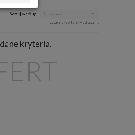
OFERTA DLA FIRM
DOŁADUJ KONTO
Sortuj według
Domyślnie
KOSZYK
zobacz jak sortujemy ogłoszenia
HISTORIA
dane kryteria.
FERT