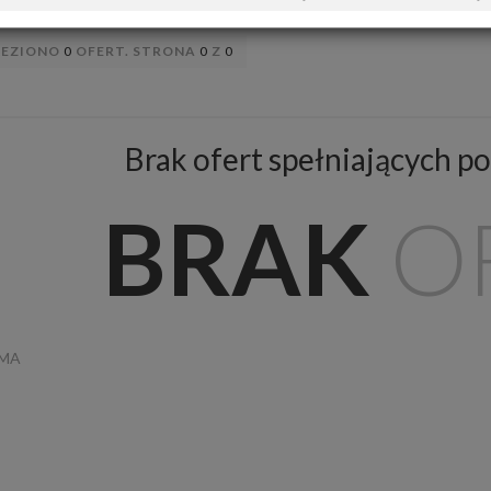
LEZIONO
0
OFERT. STRONA
0
Z
0
Brak ofert spełniających po
BRAK
O
AMA