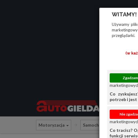
WITAMY!
Używamy plikó
marketingowyc
przeglądarki.
(w ka
marketingowych
Co zyskujesz
potrzeb i jest 
marketingowych
Motoryzacja
Samochody osobowe
Co tracisz? O
funkcji serwi